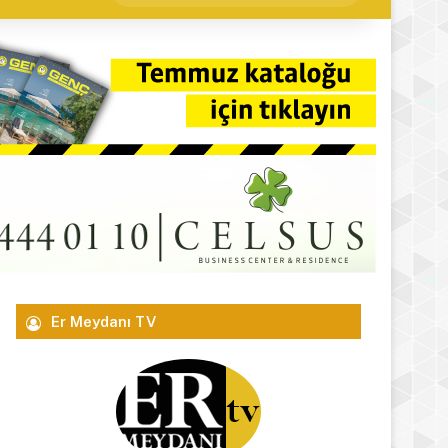
yap
...
Er Meydanı TV