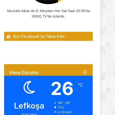
Mustafa Alkan ile Er Meydanı Her Salı Saat 20:30'da
GENÇ TV'de sizlerle.
Bizi Facebook’ta Takip Edin
Hava Durumu
26
℃
Lefkoşa
36º - 26º
77%
4.32 km/h
Açık hava