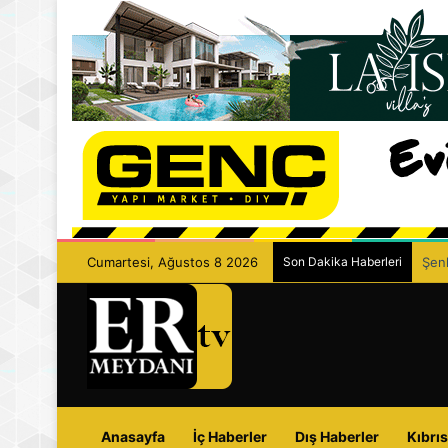
Cumartesi, Ağustos 8 2026
Son Dakika Haberleri
Şenk
Anasayfa
İç Haberler
Dış Haberler
Kıbrıs