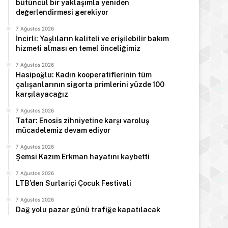
bütüncül bir yaklaşımla yeniden
değerlendirmesi gerekiyor
7 Ağustos 2026
İncirli: Yaşlıların kaliteli ve erişilebilir bakım
hizmeti alması en temel önceliğimiz
7 Ağustos 2026
Hasipoğlu: Kadın kooperatiflerinin tüm
çalışanlarının sigorta primlerini yüzde 100
karşılayacağız
7 Ağustos 2026
Tatar: Enosis zihniyetine karşı varoluş
mücadelemiz devam ediyor
7 Ağustos 2026
Şemsi Kazım Erkman hayatını kaybetti
7 Ağustos 2026
LTB’den Surlariçi Çocuk Festivali
7 Ağustos 2026
Dağ yolu pazar günü trafiğe kapatılacak