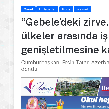
Genel
İç Haberler
Kıbrıs
Manşet
“Gebele’deki zirve
ülkeler arasında iş
genişletilmesine k
Cumhurbaşkanı Ersin Tatar, Azerba
döndü