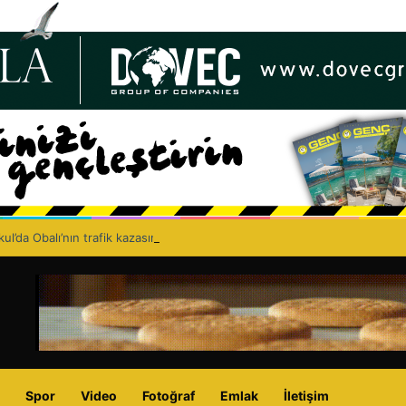
ul’da Obalı’nın trafik kazasında hayatını kaybetmesinin ardından isyan et
Spor
Video
Fotoğraf
Emlak
İletişim