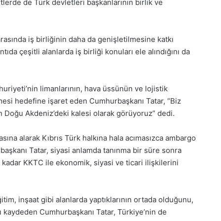
lerde de Türk devletleri başkanlarının birlik ve
asında iş birliğinin daha da genişletilmesine katkı
a çeşitli alanlarda iş birliği konuları ele alındığını da
riyeti’nin limanlarının, hava üssünün ve lojistik
mesi hedefine işaret eden Cumhurbaşkanı Tatar, “Biz
n Doğu Akdeniz’deki kalesi olarak görüyoruz” dedi.
kasına alarak Kıbrıs Türk halkına hala acımasızca ambargo
başkanı Tatar, siyasi anlamda tanınma bir süre sonra
dar KKTC ile ekonomik, siyasi ve ticari ilişkilerini
im, inşaat gibi alanlarda yaptıklarının ortada olduğunu,
ğını kaydeden Cumhurbaşkanı Tatar, Türkiye’nin de