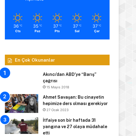
36
35
37
37
37
℃
℃
℃
℃
℃
Cts
Paz
Pts
Sal
Çar
En Çok Okunanlar
Akıncı’dan ABD’ye “Barış”
çağrısı
15 Mayıs 2018
Ahmet Savaşan: Bu cinayetin
hepimize ders olması gerekiyor
27 Ocak 2023
İtfaiye son bir haftada 31
yangına ve 27 olaya müdahale
etti