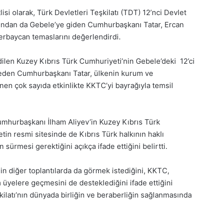
i olarak, Türk Devletleri Teşkilatı (TDT) 12’nci Devlet
rdından da Gebele’ye giden Cumhurbaşkanı Tatar, Ercan
erbaycan temaslarını değerlendirdi.
dilen Kuzey Kıbrıs Türk Cumhuriyeti’nin Gebele’deki 12’ci
ydeden Cumhurbaşkanı Tatar, ülkenin kurum ve
nen çok sayıda etkinlikte KKTC’yi bayrağıyla temsil
mhurbaşkanı İlham Aliyev’in Kuzey Kıbrıs Türk
letin resmi sitesinde de Kıbrıs Türk halkının haklı
rmesi gerektiğini açıkça ifade ettiğini belirtti.
in diğer toplantılarda da görmek istediğini, KKTC,
 üyelere geçmesini de desteklediğini ifade ettiğini
ilatı’nın dünyada birliğin ve beraberliğin sağlanmasında