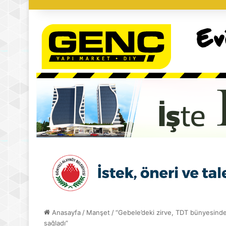
Anasayfa
/
Manşet
/
“Gebele’deki zirve, TDT bünyesindeki
sağladı”