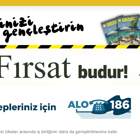
 ülkeler arasında iş birliğinin daha da genişletilmesine katkı