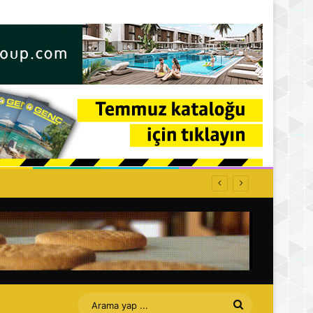
ti: Affet bizi Turan amca
Arama