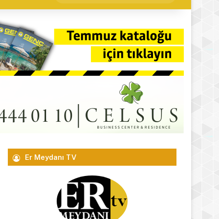
yap
...
Er Meydanı TV