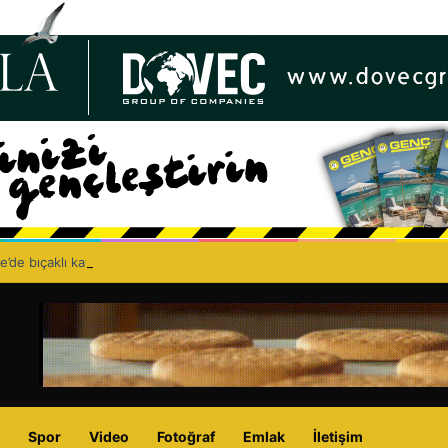
e’de bıçaklı kavga can aldı: 40 yaşındaki adam yaşamını yitirdi
Spor
Video
Fotoğraf
Emlak
İletişim