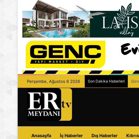
Perşembe, Ağustos 6 2026
Son Dakika Haberleri
Girn
Anasayfa
İç Haberler
Dış Haberler
Kıbrıs