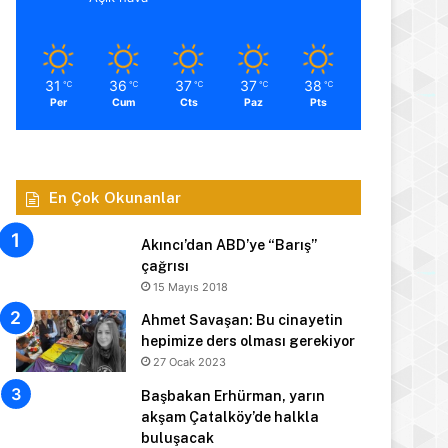
31
36
37
37
38
℃
℃
℃
℃
℃
Per
Cum
Cts
Paz
Pts
En Çok Okunanlar
Akıncı’dan ABD’ye “Barış”
çağrısı
15 Mayıs 2018
Ahmet Savaşan: Bu cinayetin
hepimize ders olması gerekiyor
27 Ocak 2023
Başbakan Erhürman, yarın
akşam Çatalköy’de halkla
buluşacak