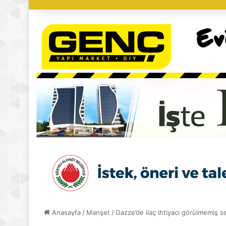
Anasayfa
/
Manşet
/
Gazze’de ilaç ihtiyacı görülmemiş 