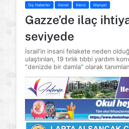
Dış Haberler
Genel
Kıbrıs
Manşet
Gazze’de ilaç ihti
seviyede
İsrail'in insani felakete neden ol
ulaştırılan, 19 tırlık tıbbi yardım k
"denizde bir damla" olarak tanımlan