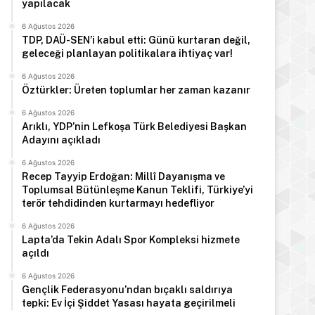
yapılacak
6 Ağustos 2026
TDP, DAÜ-SEN’i kabul etti: Günü kurtaran değil,
geleceği planlayan politikalara ihtiyaç var!
6 Ağustos 2026
Öztürkler: Üreten toplumlar her zaman kazanır
6 Ağustos 2026
Arıklı, YDP’nin Lefkoşa Türk Belediyesi Başkan
Adayını açıkladı
6 Ağustos 2026
Recep Tayyip Erdoğan: Millî Dayanışma ve
Toplumsal Bütünleşme Kanun Teklifi, Türkiye’yi
terör tehdidinden kurtarmayı hedefliyor
6 Ağustos 2026
Lapta’da Tekin Adalı Spor Kompleksi hizmete
açıldı
6 Ağustos 2026
Gençlik Federasyonu’ndan bıçaklı saldırıya
tepki: Ev İçi Şiddet Yasası hayata geçirilmeli