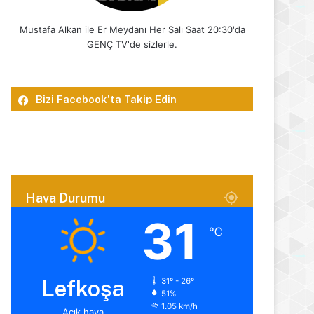
Mustafa Alkan ile Er Meydanı Her Salı Saat 20:30'da
GENÇ TV'de sizlerle.
Bizi Facebook’ta Takip Edin
Hava Durumu
31
℃
Lefkoşa
31º - 26º
51%
1.05 km/h
Açık hava