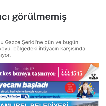
yacı görülmemiş
duğu Gazze Şeridi'ne dün ve bugün
onvoyu, bölgedeki ihtiyacın karşısında
ıyor.