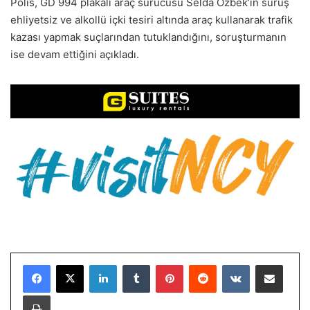
Polis, GD 994 plakalı araç sürücüsü Selda Özbek’in sürüş
ehliyetsiz ve alkollü içki tesiri altında araç kullanarak trafik
kazası yapmak suçlarından tutuklandığını, soruşturmanın
ise devam ettiğini açıkladı.
LinkedIn
Tumblr
Pinterest
Reddit
VKontakte
E-Posta ile paylaş
Yazdır