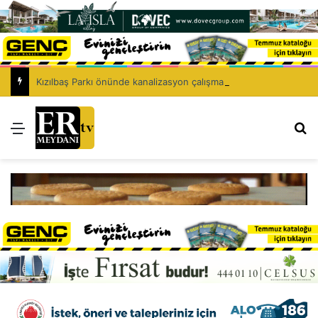
Kızılbaş Parkı önünde kanalizasyon çalışması: Şht. Ecvet Yusuf Caddesi trafiğe kapatılacak
Menü
Ar