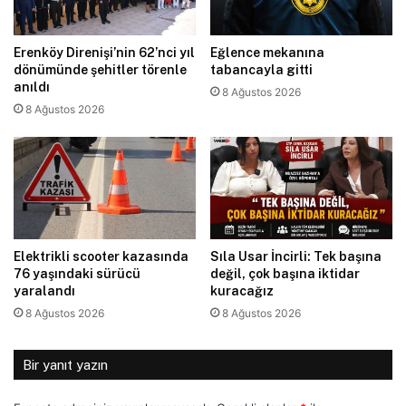
Erenköy Direnişi’nin 62’nci yıl
Eğlence mekanına
dönümünde şehitler törenle
tabancayla gitti
anıldı
8 Ağustos 2026
8 Ağustos 2026
Elektrikli scooter kazasında
Sıla Usar İncirli: Tek başına
76 yaşındaki sürücü
değil, çok başına iktidar
yaralandı
kuracağız
8 Ağustos 2026
8 Ağustos 2026
Bir yanıt yazın