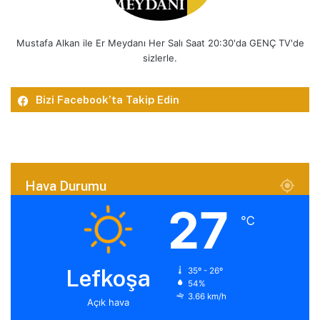
Mustafa Alkan ile Er Meydanı Her Salı Saat 20:30'da GENÇ TV'de
sizlerle.
Bizi Facebook’ta Takip Edin
Hava Durumu
27
℃
Lefkoşa
35º - 26º
54%
3.66 km/h
Açık hava