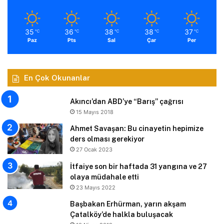
35
36
38
38
37
℃
℃
℃
℃
℃
Paz
Pts
Sal
Çar
Per
En Çok Okunanlar
Akıncı’dan ABD’ye “Barış” çağrısı
15 Mayıs 2018
Ahmet Savaşan: Bu cinayetin hepimize
ders olması gerekiyor
27 Ocak 2023
İtfaiye son bir haftada 31 yangına ve 27
olaya müdahale etti
23 Mayıs 2022
Başbakan Erhürman, yarın akşam
Çatalköy’de halkla buluşacak