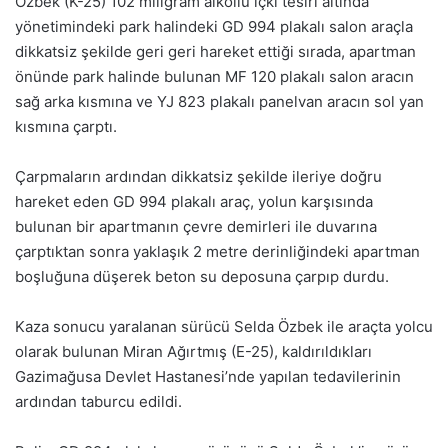
Özbek (K-25) 102 miligram alkollü içki tesiri altında
yönetimindeki park halindeki GD 994 plakalı salon araçla
dikkatsiz şekilde geri geri hareket ettiği sırada, apartman
önünde park halinde bulunan MF 120 plakalı salon aracın
sağ arka kısmına ve YJ 823 plakalı panelvan aracın sol yan
kısmına çarptı.
Çarpmaların ardından dikkatsiz şekilde ileriye doğru
hareket eden GD 994 plakalı araç, yolun karşısında
bulunan bir apartmanın çevre demirleri ile duvarına
çarptıktan sonra yaklaşık 2 metre derinliğindeki apartman
boşluğuna düşerek beton su deposuna çarpıp durdu.
Kaza sonucu yaralanan sürücü Selda Özbek ile araçta yolcu
olarak bulunan Miran Ağırtmış (E-25), kaldırıldıkları
Gazimağusa Devlet Hastanesi’nde yapılan tedavilerinin
ardından taburcu edildi.