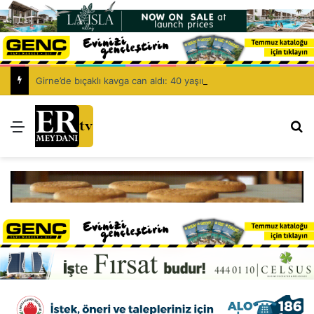
Girne’de bıçaklı kavga can aldı: 40 yaşındaki adam yaşamını yitirdi
Menü
Ar