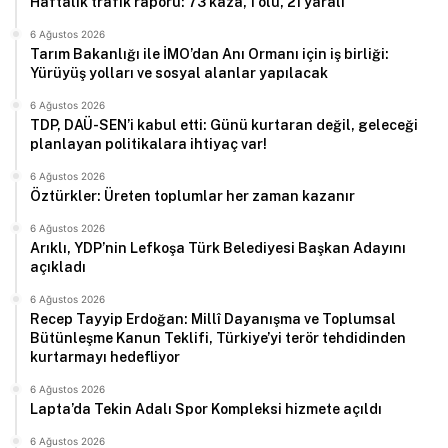
Haftalık trafik raporu: 73 kaza, 1 ölü, 21 yaralı
6 Ağustos 2026
Tarım Bakanlığı ile İMO’dan Anı Ormanı için iş birliği:
Yürüyüş yolları ve sosyal alanlar yapılacak
6 Ağustos 2026
TDP, DAÜ-SEN’i kabul etti: Günü kurtaran değil, geleceği
planlayan politikalara ihtiyaç var!
6 Ağustos 2026
Öztürkler: Üreten toplumlar her zaman kazanır
6 Ağustos 2026
Arıklı, YDP’nin Lefkoşa Türk Belediyesi Başkan Adayını
açıkladı
6 Ağustos 2026
Recep Tayyip Erdoğan: Millî Dayanışma ve Toplumsal
Bütünleşme Kanun Teklifi, Türkiye’yi terör tehdidinden
kurtarmayı hedefliyor
6 Ağustos 2026
Lapta’da Tekin Adalı Spor Kompleksi hizmete açıldı
6 Ağustos 2026