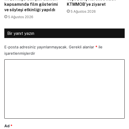
kapsamında film gösterimi
KTMMOB’ye ziyaret
ve söyleşi etkinliği yapıldı
5 Ağustos 2026
5 Ağustos 2026
Bir yanıt yazın
E-posta adresiniz yayınlanmayacak.
Gerekli alanlar
*
ile
işaretlenmişlerdir
Y
o
r
u
m
*
Ad
*