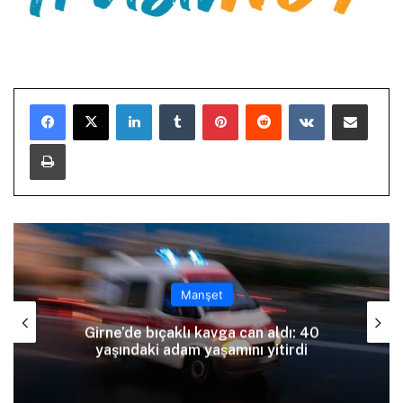
LinkedIn
Tumblr
Pinterest
Reddit
VKontakte
E-Posta ile paylaş
Yazdır
Manşet
Girne’de bıçaklı kavga can aldı: 40
yaşındaki adam yaşamını yitirdi