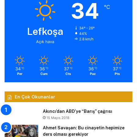
34
℃
Lefkoşa
34º - 26º
44%
2.8 km/h
Açık hava
34
36
37
36
37
℃
℃
℃
℃
℃
Per
Cum
Cts
Paz
Pts
En Çok Okunanlar
Akıncı’dan ABD’ye “Barış” çağrısı
15 Mayıs 2018
Ahmet Savaşan: Bu cinayetin hepimize
ders olması gerekiyor