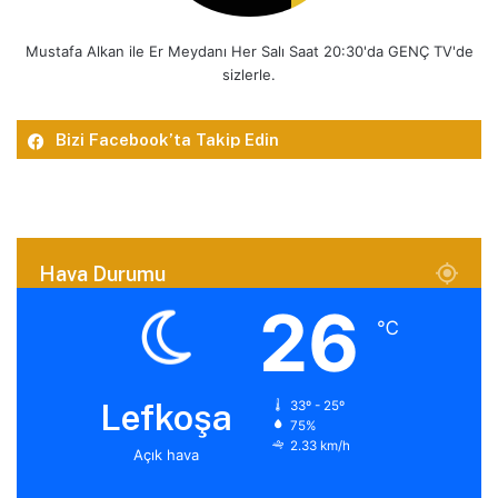
Mustafa Alkan ile Er Meydanı Her Salı Saat 20:30'da GENÇ TV'de
sizlerle.
Bizi Facebook’ta Takip Edin
Hava Durumu
26
℃
Lefkoşa
33º - 25º
75%
2.33 km/h
Açık hava