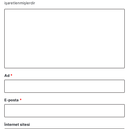
işaretlenmişlerdir
Y
o
r
u
m
*
Ad
*
E-posta
*
İnternet sitesi