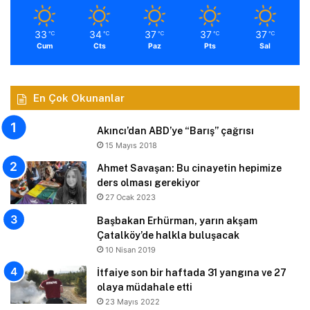
33
34
37
37
37
℃
℃
℃
℃
℃
Cum
Cts
Paz
Pts
Sal
En Çok Okunanlar
Akıncı’dan ABD’ye “Barış” çağrısı
15 Mayıs 2018
Ahmet Savaşan: Bu cinayetin hepimize
ders olması gerekiyor
27 Ocak 2023
Başbakan Erhürman, yarın akşam
Çatalköy’de halkla buluşacak
10 Nisan 2019
İtfaiye son bir haftada 31 yangına ve 27
olaya müdahale etti
23 Mayıs 2022