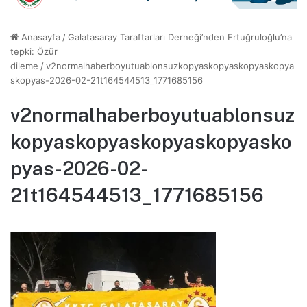
Anasayfa
/
Galatasaray Taraftarları Derneği’nden Ertuğruloğlu’na
tepki: Özür
dileme
/
v2normalhaberboyutuablonsuzkopyaskopyaskopyaskopya
skopyas-2026-02-21t164544513_1771685156
v2normalhaberboyutuablonsuz
kopyaskopyaskopyaskopyasko
pyas-2026-02-
21t164544513_1771685156