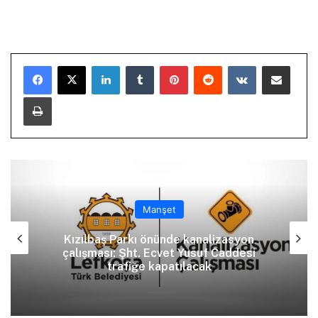
LinkedIn
Tumblr
Pinterest
Reddit
VKontakte
E-Posta ile paylaş
Yazdır
Manşet
Kızılbaş Parkı önünde kanalizasyon
çalışması: Şht. Ecvet Yusuf Caddesi
trafiğe kapatılacak