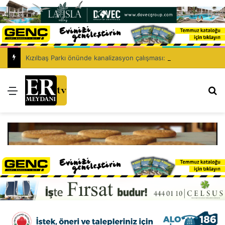
Kızılbaş Parkı önünde kanalizasyon çalışması: Şht. Ecvet Yusuf Caddesi trafiğe kapatılacak
Menü
Ar