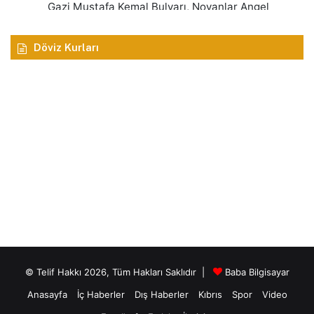
Döviz Kurları
© Telif Hakkı 2026, Tüm Hakları Saklıdır |
Baba Bilgisayar
Anasayfa
İç Haberler
Dış Haberler
Kıbrıs
Spor
Video