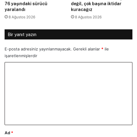
76 yaşındaki sürücü
değil, çok başına iktidar
yaralandı
kuracağız
8 Ağustos 2026
8 Ağustos 2026
Bir yanıt yazın
E-posta adresiniz yayınlanmayacak.
Gerekli alanlar
*
ile
işaretlenmişlerdir
Y
o
r
u
m
*
Ad
*