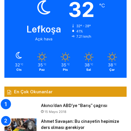
32
℃
Lefkoşa
32º - 28º
41%
7.21 km/h
Açık hava
32
35
35
38
38
℃
℃
℃
℃
℃
Cts
Paz
Pts
Sal
Çar
En Çok Okunanlar
Akıncı’dan ABD’ye “Barış” çağrısı
15 Mayıs 2018
Ahmet Savaşan: Bu cinayetin hepimize
ders olması gerekiyor