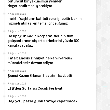
bütüncül bir yaklaşımla yeniden
değerlendirmesi gerekiyor
7 Ağustos 2026
İncirli: Yaşlıların kaliteli ve erişilebilir bakım
hizmeti alması en temel önceliğimiz
7 Ağustos 2026
Hasipoğlu: Kadın kooperatiflerinin tüm
çalışanlarının sigorta primlerini yüzde 100
karşılayacağız
7 Ağustos 2026
Tatar: Enosis zihniyetine karşı varoluş
mücadelemiz devam ediyor
7 Ağustos 2026
Şemsi Kazım Erkman hayatını kaybetti
7 Ağustos 2026
LTB’den Surlariçi Çocuk Festivali
7 Ağustos 2026
Dağ yolu pazar günü trafiğe kapatılacak