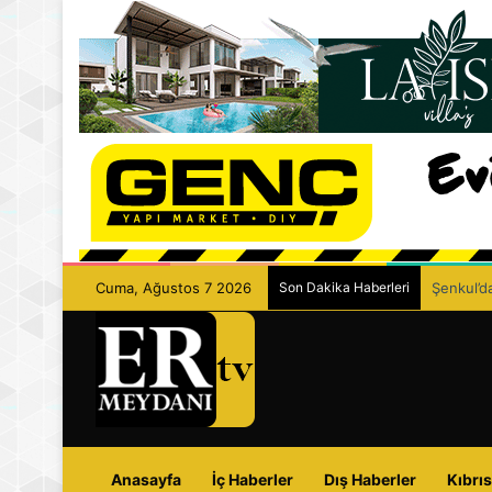
Cuma, Ağustos 7 2026
Son Dakika Haberleri
Şenkul’da
Anasayfa
İç Haberler
Dış Haberler
Kıbrıs