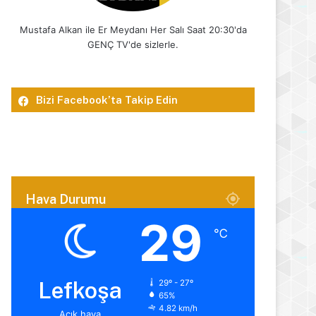
Mustafa Alkan ile Er Meydanı Her Salı Saat 20:30'da
GENÇ TV'de sizlerle.
Bizi Facebook’ta Takip Edin
Hava Durumu
29
℃
Lefkoşa
29º - 27º
65%
4.82 km/h
Açık hava