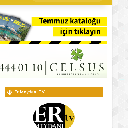
yap
...
Er Meydanı TV