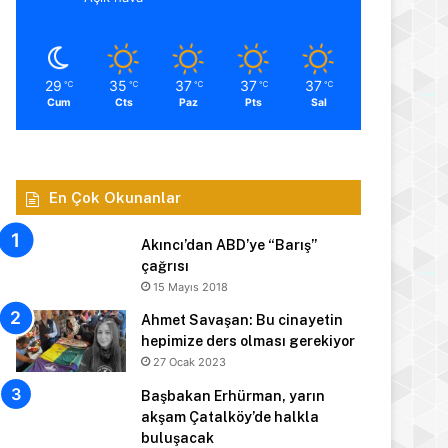
29
35
37
37
37
℃
℃
℃
℃
℃
Cum
Cts
Paz
Pts
Sal
En Çok Okunanlar
Akıncı’dan ABD’ye “Barış”
çağrısı
15 Mayıs 2018
Ahmet Savaşan: Bu cinayetin
hepimize ders olması gerekiyor
27 Ocak 2023
Başbakan Erhürman, yarın
akşam Çatalköy’de halkla
buluşacak