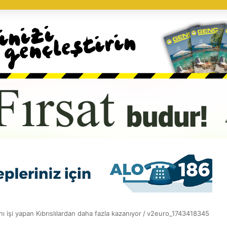
ı işi yapan Kıbrıslılardan daha fazla kazanıyor
/
v2euro_1743418345