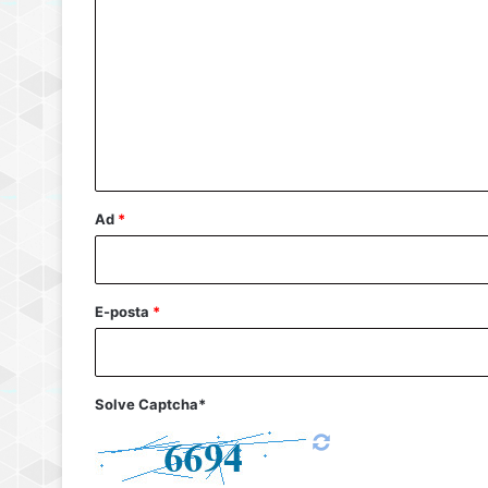
o
r
u
m
*
Ad
*
E-posta
*
Solve Captcha*