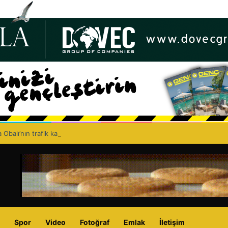
 Obalı’nın trafik kazasında hayatını kaybetmesinin ardından isyan etti: A
Spor
Video
Fotoğraf
Emlak
İletişim