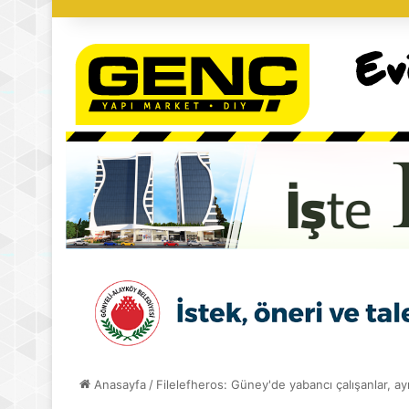
Anasayfa
/
Filelefheros: Güney'de yabancı çalışanlar, ayn