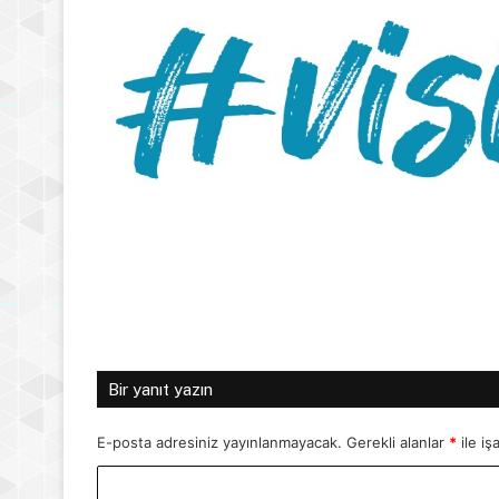
Bir yanıt yazın
E-posta adresiniz yayınlanmayacak.
Gerekli alanlar
*
ile iş
Y