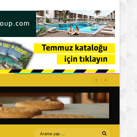
ffet bizi Turan amca
Arama