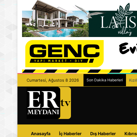
Cumartesi, Ağustos 8 2026
Son Dakika Haberleri
Kızı
Anasayfa
İç Haberler
Dış Haberler
Kıbrıs