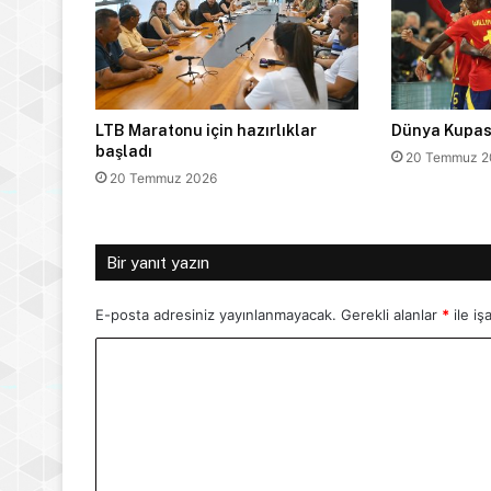
LTB Maratonu için hazırlıklar
Dünya Kupası
başladı
20 Temmuz 2
20 Temmuz 2026
Bir yanıt yazın
E-posta adresiniz yayınlanmayacak.
Gerekli alanlar
*
ile iş
Y
o
r
u
m