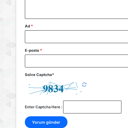
*
Ad
*
E-posta
*
Solve Captcha*
Enter Captcha Here :