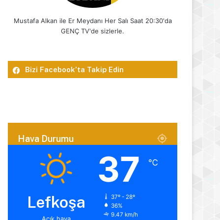
Mustafa Alkan ile Er Meydanı Her Salı Saat 20:30'da
GENÇ TV'de sizlerle.
Bizi Facebook’ta Takip Edin
Hava Durumu
37
℃
Lefkoşa
37º - 28º
36%
9.47 km/h
Açık hava