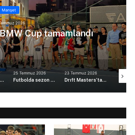
Manşet
Temmuz 2026
. BMW Cup tamamlandı
25 Temmuz 2026
23 Temmuz 2026
22 Temmu
ebi Sporcuları Türkiye serisini gururla tamamladı
Futbolda sezon fikstürü çekildi
Drıft Masters’ta heyecan Letonya’ya taşındı