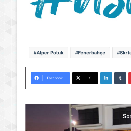
Alper Potuk
Fenerbahçe
Skrt
LinkedIn
Tu
Facebook
X
Son