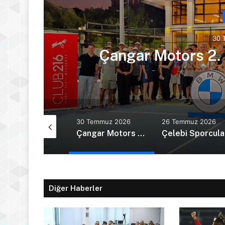
30 
ye
Çangar Motors 2
Ağustos 2026
30 Temmuz 2026
26 Temmuz 2026
Doğukan Ulaç, Avrupa Şampiyonası’nda Türkiye Milli Takımı ile mücadele etti
Çangar Motors 2. BMW Cup tamamlandı
Çel
Diğer Haberler