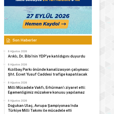
Manşet
26 Temmuz 2026
Çelebi Sporcuları Türkiye s
tamamladı
Son Haberler
8 Ağustos 2026
Arıklı, Dr. Bibi’nin YDP’ye katıldığını duyurdu
z 2026
22 Temmuz 2026
21 Temmuz 2026
8 Ağustos 2026
FIFA, Dünya Kupası finali sonrasındaki olaylarla ilgili soruşturma başlattı
Yedidalga triatlonu Enis ve Ayşa’nın
Kıbrıslı Türk iki genç Ağrı Dağı’nın zirvesinde bayrak dalgalandırdı
Kızılbaş Parkı önünde kanalizasyon çalışması:
Şht. Ecvet Yusuf Caddesi trafiğe kapatılacak
8 Ağustos 2026
Milli Mücadele Vakfı, Erhürman’ı ziyaret etti:
Egemenliğimiz müzakere konusu yapılamaz
8 Ağustos 2026
Doğukan Ulaç, Avrupa Şampiyonası’nda
Türkiye Milli Takımı ile mücadele etti