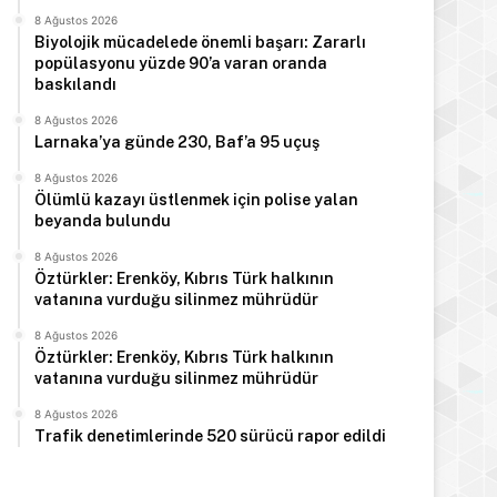
8 Ağustos 2026
Biyolojik mücadelede önemli başarı: Zararlı
popülasyonu yüzde 90’a varan oranda
baskılandı
8 Ağustos 2026
Larnaka’ya günde 230, Baf’a 95 uçuş
8 Ağustos 2026
Ölümlü kazayı üstlenmek için polise yalan
beyanda bulundu
8 Ağustos 2026
Öztürkler: Erenköy, Kıbrıs Türk halkının
vatanına vurduğu silinmez mührüdür
8 Ağustos 2026
Öztürkler: Erenköy, Kıbrıs Türk halkının
vatanına vurduğu silinmez mührüdür
8 Ağustos 2026
Trafik denetimlerinde 520 sürücü rapor edildi