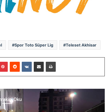
el
Spor Toto Süper Lig
Teleset Akhisar
mblr
Pinterest
Reddit
VKontakte
E-Posta ile paylaş
Yazdır
rakini Oku