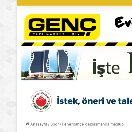
Anasayfa
/
Spor
/
Fenerbahçe deplasmanda mağlup