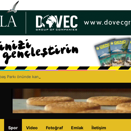
lbaş Parkı önünde kanalizasyon çalışması: Şht. Ecvet Yusuf Caddesi trafi
Spor
Video
Fotoğraf
Emlak
İletişim