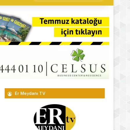
yap
...
Er Meydanı TV