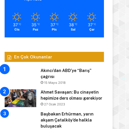
37
35
37
38
37
℃
℃
℃
℃
℃
Cts
Paz
Pts
Sal
Çar
En Çok Okunanlar
Akıncı’dan ABD’ye “Barış”
çağrısı
15 Mayıs 2018
Ahmet Savaşan: Bu cinayetin
hepimize ders olması gerekiyor
27 Ocak 2023
Başbakan Erhürman, yarın
akşam Çatalköy’de halkla
buluşacak