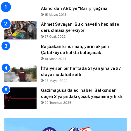
Akıncı’dan ABD’ye “Barış” çağrısı
15 Mayıs 2018
Ahmet Savaşan: Bu cinayetin hepimize
ders olması gerekiyor
27 Ocak 2023
Başbakan Erhürman, yarın akşam
Çatalköy’de halkla buluşacak
10 Nisan 2019
İtfaiye son bir haftada 31 yangına ve 27
olaya müdahale etti
23 Mayıs 2022
Gazimağusa’da acı haber: Balkondan
düşen 2 yaşındaki çocuk yaşamını yitirdi
29 Temmuz 2026