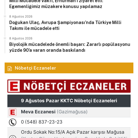
Milli Mücadele Vakfı, Erhürman’ı ziyaret etti:
Egemenliğimiz müzakere konusu yapılamaz
8 Ağustos 2026
Doğukan Ulaç, Avrupa Şampiyonası’nda Türkiye Milli
Takımı ile mücadele etti
8 Ağustos 2026
Biyolojik mücadelede önemli başarı: Zararlı popülasyonu
yüzde 90’a varan oranda baskılandı
Nöbetçi Eczaneler