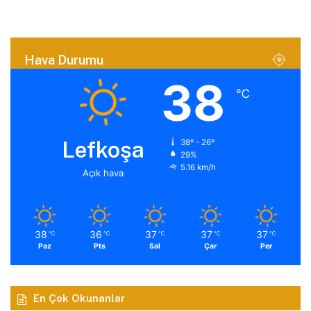
Hava Durumu
38
℃
Lefkoşa
38º - 26º
29%
5.16 km/h
Açık hava
38
36
37
37
37
℃
℃
℃
℃
℃
Paz
Pts
Sal
Çar
Per
En Çok Okunanlar