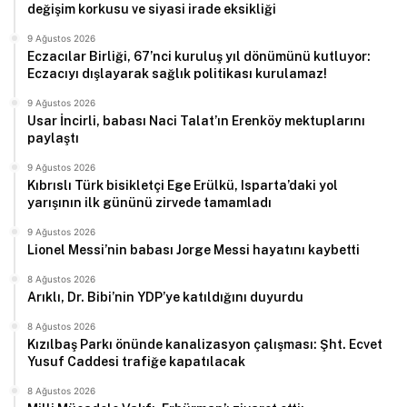
değişim korkusu ve siyasi irade eksikliği
9 Ağustos 2026
Eczacılar Birliği, 67’nci kuruluş yıl dönümünü kutluyor:
Eczacıyı dışlayarak sağlık politikası kurulamaz!
9 Ağustos 2026
Usar İncirli, babası Naci Talat’ın Erenköy mektuplarını
paylaştı
9 Ağustos 2026
Kıbrıslı Türk bisikletçi Ege Erülkü, Isparta’daki yol
yarışının ilk gününü zirvede tamamladı
9 Ağustos 2026
Lionel Messi’nin babası Jorge Messi hayatını kaybetti
8 Ağustos 2026
Arıklı, Dr. Bibi’nin YDP’ye katıldığını duyurdu
8 Ağustos 2026
Kızılbaş Parkı önünde kanalizasyon çalışması: Şht. Ecvet
Yusuf Caddesi trafiğe kapatılacak
8 Ağustos 2026