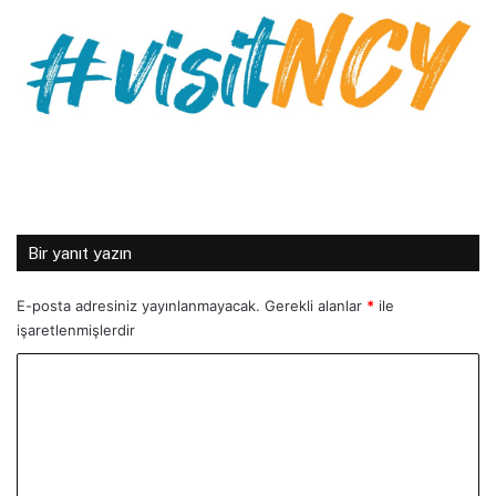
Bir yanıt yazın
E-posta adresiniz yayınlanmayacak.
Gerekli alanlar
*
ile
işaretlenmişlerdir
Y
o
r
u