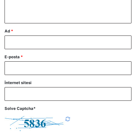
m
*
Ad
*
E-posta
*
İnternet sitesi
Solve Captcha*