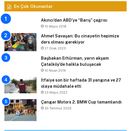
En Çok Okunanlar
Akıncı’dan ABD’ye “Barış” çağrısı
15 Mayıs 2018
Ahmet Savaşan: Bu cinayetin hepimize
ders olması gerekiyor
27 Ocak 2023
Başbakan Erhürman, yarın akşam
Çatalköy’de halkla buluşacak
10 Nisan 2019
İtfaiye son bir haftada 31 yangına ve 27
olaya müdahale etti
23 Mayıs 2022
Çangar Motors 2. BMW Cup tamamlandı
30 Temmuz 2026