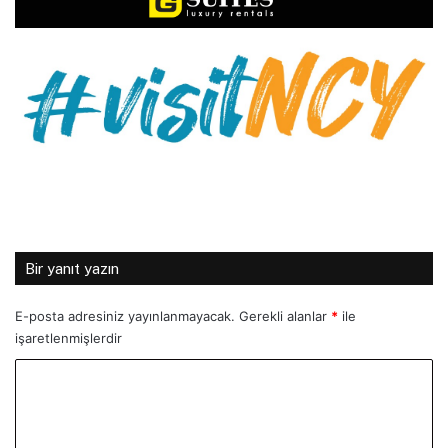
Bir yanıt yazın
E-posta adresiniz yayınlanmayacak.
Gerekli alanlar
*
ile
işaretlenmişlerdir
Y
o
r