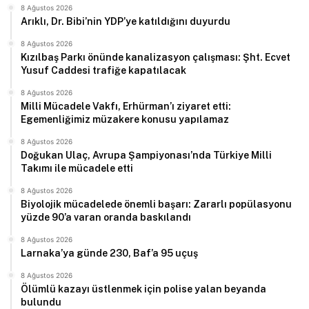
8 Ağustos 2026
Arıklı, Dr. Bibi’nin YDP’ye katıldığını duyurdu
8 Ağustos 2026
Kızılbaş Parkı önünde kanalizasyon çalışması: Şht. Ecvet
Yusuf Caddesi trafiğe kapatılacak
8 Ağustos 2026
Milli Mücadele Vakfı, Erhürman’ı ziyaret etti:
Egemenliğimiz müzakere konusu yapılamaz
8 Ağustos 2026
Doğukan Ulaç, Avrupa Şampiyonası’nda Türkiye Milli
Takımı ile mücadele etti
8 Ağustos 2026
Biyolojik mücadelede önemli başarı: Zararlı popülasyonu
yüzde 90’a varan oranda baskılandı
8 Ağustos 2026
Larnaka’ya günde 230, Baf’a 95 uçuş
8 Ağustos 2026
Ölümlü kazayı üstlenmek için polise yalan beyanda
bulundu