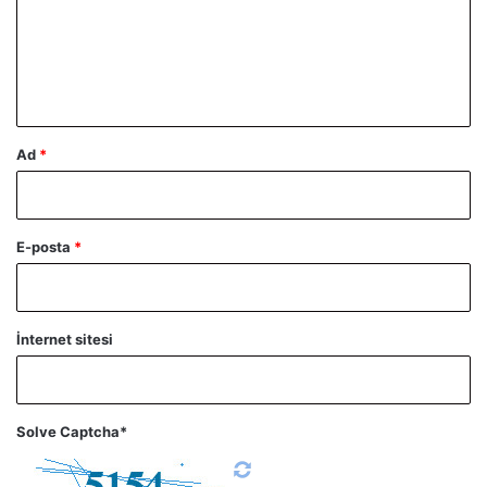
u
m
*
Ad
*
E-posta
*
İnternet sitesi
Solve Captcha*