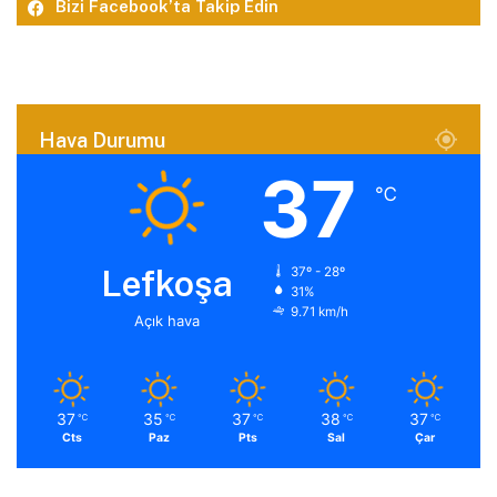
Bizi Facebook’ta Takip Edin
Hava Durumu
37
℃
Lefkoşa
37º - 28º
31%
9.71 km/h
Açık hava
37
35
37
38
37
℃
℃
℃
℃
℃
Cts
Paz
Pts
Sal
Çar