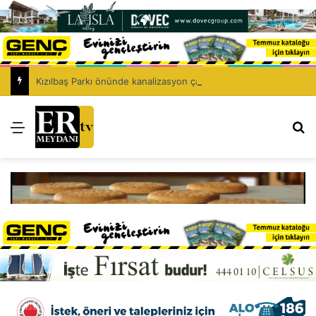
Kızılbaş Parkı önünde kanalizasyon çalışması: Şht. Ecvet Yusuf Caddesi trafiğe kapatılacak
Menü
Ar