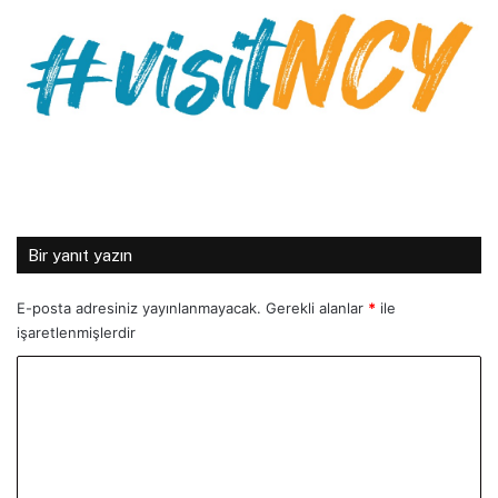
Bir yanıt yazın
E-posta adresiniz yayınlanmayacak.
Gerekli alanlar
*
ile
işaretlenmişlerdir
Y
o
r
u