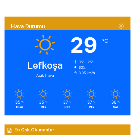
Hava Durumu
29
℃
Lefkoşa
35º - 25º
63%
3.05 km/h
Açık hava
35
35
37
37
38
℃
℃
℃
℃
℃
Cum
Cts
Paz
Pts
Sal
En Çok Okunanlar