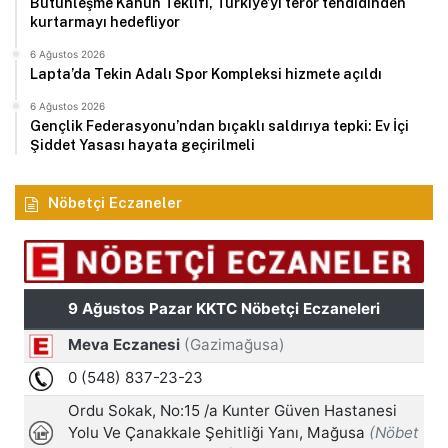
Bütünleşme Kanun Teklifi, Türkiye’yi terör tehdidinden
kurtarmayı hedefliyor
6 Ağustos 2026
Lapta’da Tekin Adalı Spor Kompleksi hizmete açıldı
6 Ağustos 2026
Gençlik Federasyonu’ndan bıçaklı saldırıya tepki: Ev İçi
Şiddet Yasası hayata geçirilmeli
Nöbetçi Eczaneler