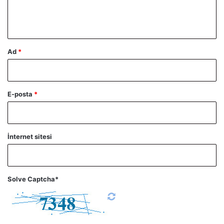
m
*
Ad
*
E-posta
*
İnternet sitesi
Solve Captcha*