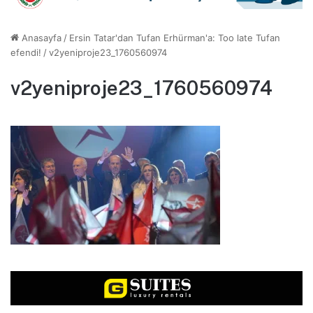
Anasayfa
/
Ersin Tatar'dan Tufan Erhürman'a: Too late Tufan
efendi!
/
v2yeniproje23_1760560974
v2yeniproje23_1760560974