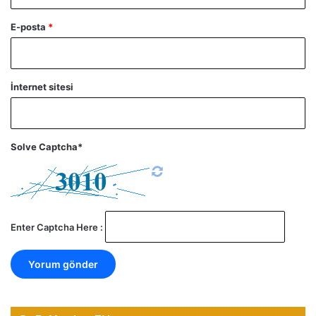
E-posta
*
İnternet sitesi
Solve Captcha*
Enter Captcha Here :