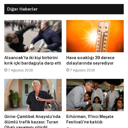
Diğer Haberler
Alsancak’ta iki kişi birbirini
Hava sıcaklığı 39 derece
kırık içki bardağıyla darp etti
dolaylarında seyrediyor
7 Ağustos 2026
7 Ağustos 2026
Girne-Çamlıbel Anayolu’nda
Erhürman, 11’inci Meşale
ölümlü trafik kazası: Turan
Festivali’ne katıldı
Obalı yaşamını yitirdi!