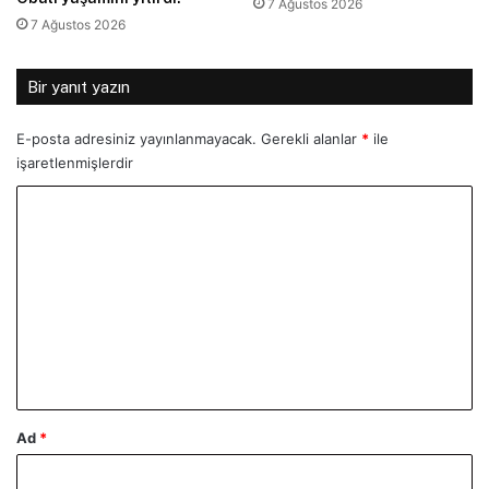
7 Ağustos 2026
7 Ağustos 2026
Bir yanıt yazın
E-posta adresiniz yayınlanmayacak.
Gerekli alanlar
*
ile
işaretlenmişlerdir
Y
o
r
u
m
*
Ad
*