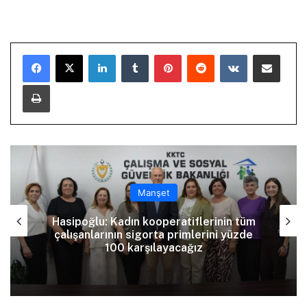
LinkedIn
Tumblr
Pinterest
Reddit
VKontakte
E-Posta ile paylaş
Yazdır
Manşet
Tatar: Enosis zihniyetine karşı varoluş
mücadelemiz devam ediyor