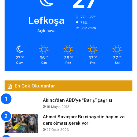
Lefkoşa
27º - 27º
75%
3.12 km/h
Açık hava
27
36
35
37
37
℃
℃
℃
℃
℃
Cum
Cts
Paz
Pts
Sal
En Çok Okunanlar
Akıncı’dan ABD’ye “Barış” çağrısı
15 Mayıs 2018
Ahmet Savaşan: Bu cinayetin hepimize
ders olması gerekiyor
27 Ocak 2023