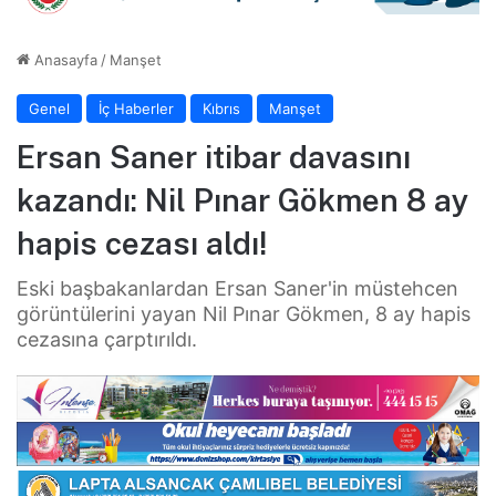
Anasayfa
/
Manşet
Genel
İç Haberler
Kıbrıs
Manşet
Ersan Saner itibar davasını
kazandı: Nil Pınar Gökmen 8 ay
hapis cezası aldı!
Eski başbakanlardan Ersan Saner'in müstehcen
görüntülerini yayan Nil Pınar Gökmen, 8 ay hapis
cezasına çarptırıldı.