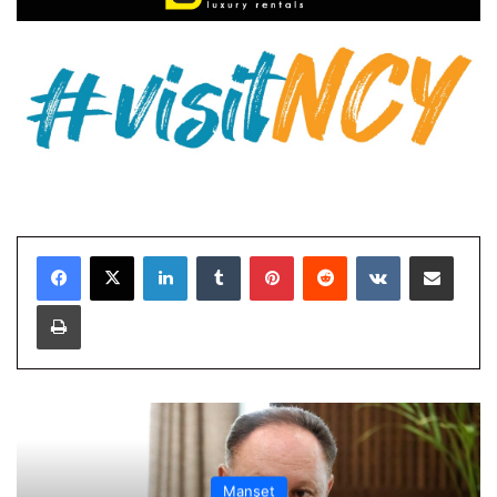
LinkedIn
Tumblr
Pinterest
Reddit
VKontakte
E-Posta ile paylaş
Yazdır
Manşet