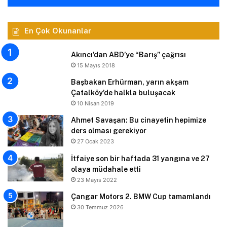
En Çok Okunanlar
Akıncı’dan ABD’ye “Barış” çağrısı
15 Mayıs 2018
Başbakan Erhürman, yarın akşam
Çatalköy’de halkla buluşacak
10 Nisan 2019
Ahmet Savaşan: Bu cinayetin hepimize
ders olması gerekiyor
27 Ocak 2023
İtfaiye son bir haftada 31 yangına ve 27
olaya müdahale etti
23 Mayıs 2022
Çangar Motors 2. BMW Cup tamamlandı
30 Temmuz 2026