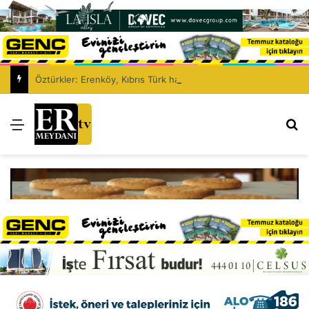
Öztürkler: Erenköy, Kıbrıs Türk halkının vatanına vurduğu silinmez mührüdür
Menü
Ar