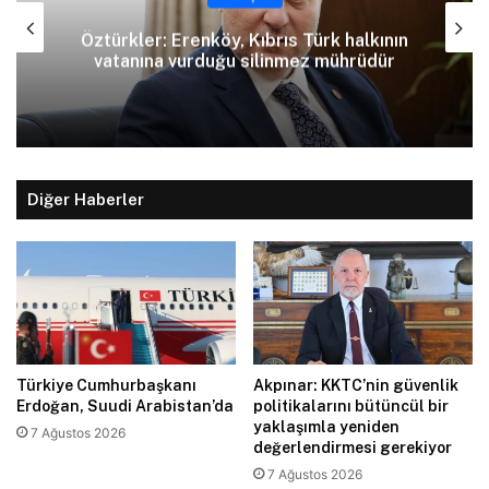
Öztürkler: Erenköy, Kıbrıs Türk halkının
vatanına vurduğu silinmez mührüdür
Diğer Haberler
Türkiye Cumhurbaşkanı
Akpınar: KKTC’nin güvenlik
Erdoğan, Suudi Arabistan’da
politikalarını bütüncül bir
yaklaşımla yeniden
7 Ağustos 2026
değerlendirmesi gerekiyor
7 Ağustos 2026