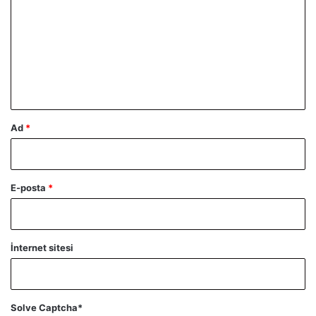
r
u
m
*
Ad
*
E-posta
*
İnternet sitesi
Solve Captcha*