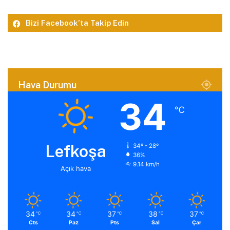
Bizi Facebook’ta Takip Edin
Hava Durumu
34
℃
Lefkoşa
34º - 28º
36%
9.14 km/h
Açık hava
34
34
37
38
37
℃
℃
℃
℃
℃
Cts
Paz
Pts
Sal
Çar