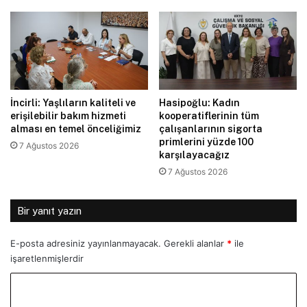
İncirli: Yaşlıların kaliteli ve
Hasipoğlu: Kadın
erişilebilir bakım hizmeti
kooperatiflerinin tüm
alması en temel önceliğimiz
çalışanlarının sigorta
primlerini yüzde 100
7 Ağustos 2026
karşılayacağız
7 Ağustos 2026
Bir yanıt yazın
E-posta adresiniz yayınlanmayacak.
Gerekli alanlar
*
ile
işaretlenmişlerdir
Y
o