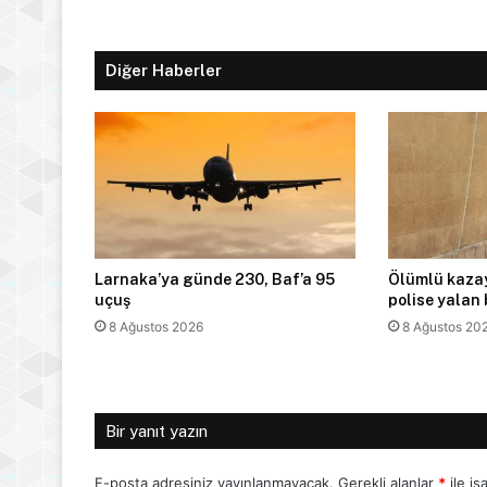
Diğer Haberler
Larnaka’ya günde 230, Baf’a 95
Ölümlü kazay
uçuş
polise yalan
8 Ağustos 2026
8 Ağustos 20
Bir yanıt yazın
E-posta adresiniz yayınlanmayacak.
Gerekli alanlar
*
ile iş