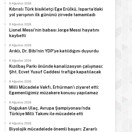
9 Ağustos 2026
Kıbrıslı Türk bisikletçi Ege Erülkü, Isparta’daki
yol yarışının ilk gününü zirvede tamamladı
9 Ağustos 2026
Lionel Messi’nin babası Jorge Messi hayatını
kaybetti
Manşet
8 Ağustos 2026
Arıklı, Dr. Bibi’nin YDP’ye katıldığını duyurdu
9 Ağustos 2026
8 Ağustos 2026
Usar İncirli, babası Naci T
Kızılbaş Parkı önünde kanalizasyon çalışması:
Şht. Ecvet Yusuf Caddesi trafiğe kapatılacak
mektuplarını pay
8 Ağustos 2026
Milli Mücadele Vakfı, Erhürman’ı ziyaret etti:
Egemenliğimiz müzakere konusu yapılamaz
8 Ağustos 2026
Doğukan Ulaç, Avrupa Şampiyonası’nda
s 2026
8 Ağustos 2026
8 Ağustos 2026
Türkiye Milli Takımı ile mücadele etti
Arıklı, Dr. Bibi’nin YDP’ye katıldığını duyurdu
Kızılbaş Parkı önünde kanalizasyon çalışması: Şht. Ecvet Yusuf Caddesi trafiğe kapatılacak
Milli Mücadele Vakfı, Erhürman’ı ziyaret etti: Egemenliğimiz müzakere konusu yapılamaz
8 Ağustos 2026
Biyolojik mücadelede önemli başarı: Zararlı