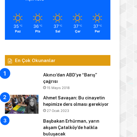
35
36
37
37
37
℃
℃
℃
℃
℃
Paz
Pts
Sal
Çar
Per
En Çok Okunanlar
Akıncı’dan ABD’ye “Barış”
çağrısı
15 Mayıs 2018
Ahmet Savaşan: Bu cinayetin
hepimize ders olması gerekiyor
27 Ocak 2023
Başbakan Erhürman, yarın
akşam Çatalköy’de halkla
buluşacak