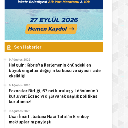
Son Haberler
9 Ağustos 2026
Holguín: Kıbrıs’ta ilerlemenin önündeki en
büyük engeller değişim korkusu ve siyasi irade
eksikliği
9 Ağustos 2026
Eczacılar Birliği, 67’nci kuruluş yıl dönümünü
kutluyor: Eczacıyı dışlayarak sağlık politikası
kurulamaz!
9 Ağustos 2026
Usar İncirli, babası Naci Talat’ın Erenköy
mektuplarını paylaştı