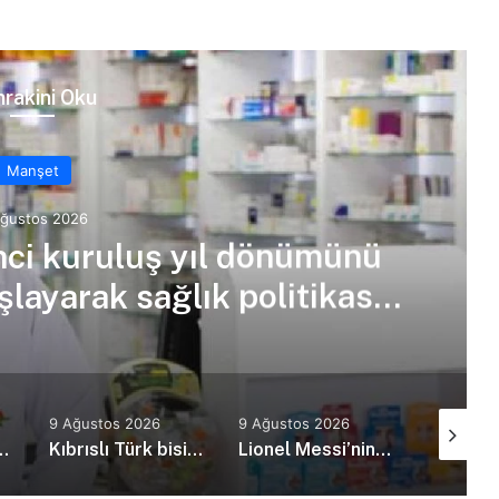
rakini Oku
Manşet
Ağustos 2026
7’nci kuruluş yıl dönümünü
şlayarak sağlık politikası
ulamaz!
9 Ağustos 2026
9 Ağustos 2026
8 Ağusto
alat’ın Erenköy mektuplarını paylaştı
Kıbrıslı Türk bisikletçi Ege Erülkü, Isparta’daki yol yarışının ilk gününü zirvede tamamladı
Lionel Messi’nin babası Jorge Messi hayatını kaybetti