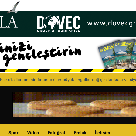
 Birliği, 67’nci kuruluş yıl dönümünü kutluyor: Eczacıyı dışlayarak sağlık p
Spor
Video
Fotoğraf
Emlak
İletişim