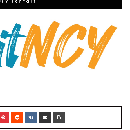
mblr
Pinterest
Reddit
VKontakte
E-Posta ile paylaş
Yazdır