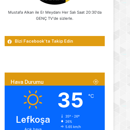
Mustafa Alkan ile Er Meydanı Her Salı Saat 20:30'da
GENÇ TV'de sizlerle.
Bizi Facebook’ta Takip Edin
Hava Durumu
35
℃
Lefkoşa
35º - 26º
26%
5.65 km/h
Açık hava