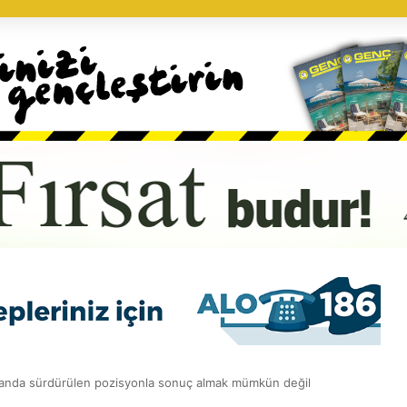
şu anda sürdürülen pozisyonla sonuç almak mümkün değil