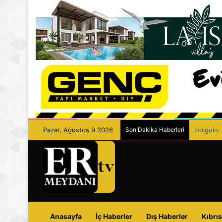
Pazar, Ağustos 9 2026
Son Dakika Haberleri
Eczacılar
Anasayfa
İç Haberler
Dış Haberler
Kıbrıs