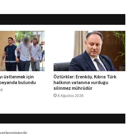
ı üstlenmek için
Öztürkler: Erenköy, Kıbrıs Türk
 beyanda bulundu
halkının vatanına vurduğu
silinmez mührüdür
26
8 Ağustos 2026
aretlenmişlerdir