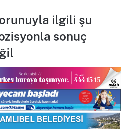
runuyla ilgili şu
ozisyonla sonuç
ğil