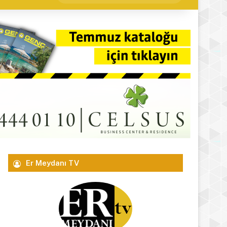
yap
...
Er Meydanı TV