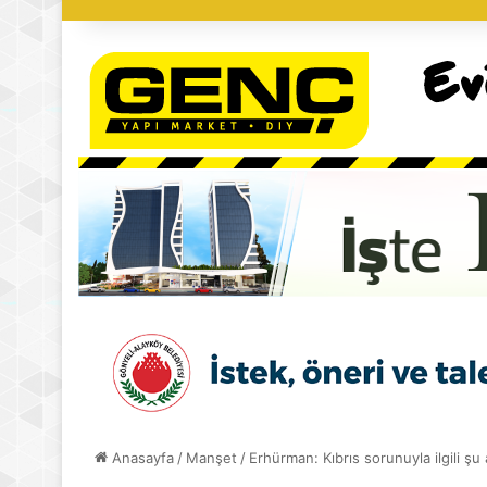
Anasayfa
/
Manşet
/
Erhürman: Kıbrıs sorunuyla ilgili 