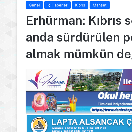
Genel
İç Haberler
Kıbrıs
Manşet
Erhürman: Kıbrıs so
anda sürdürülen p
almak mümkün de