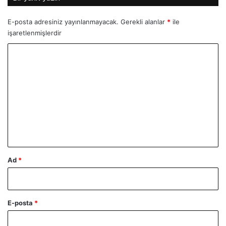
E-posta adresiniz yayınlanmayacak.
Gerekli alanlar
*
ile
işaretlenmişlerdir
Y
o
r
u
m
*
Ad
*
E-posta
*