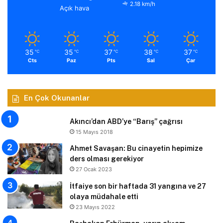
2.18 km/h
Açık hava
35
35
37
38
37
℃
℃
℃
℃
℃
Cts
Paz
Pts
Sal
Çar
En Çok Okunanlar
Akıncı’dan ABD’ye “Barış” çağrısı
15 Mayıs 2018
Ahmet Savaşan: Bu cinayetin hepimize
ders olması gerekiyor
27 Ocak 2023
İtfaiye son bir haftada 31 yangına ve 27
olaya müdahale etti
23 Mayıs 2022