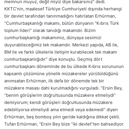
memnun muyuz, değil miyiz diye bakarsınız” dedi.
KKTC’nin, maalesef Türkiye Cumhuriyeti dışında herhangi
bir devlet tarafından tanınmadığını hatırlatan Erhürman,
“Cumhurbaşkanlığı makamı, bütün dünyanın “Kıbrıs Türk
toplum lideri” olarak tanıdığı makamdır. Bizim
cumhurbaşkanlığı makamımız, dünyaya sesimizi
duyurabileceğimiz tek makamdır. Merkezi yapıda, AB ile,
BM ile ve farklı ülkelerle iletişim kurabilecek tek makam
cumhurbaşkanlığıdır” diye konuştu. Geçmiş dört
cumhurbaşkanı döneminde de bu ülkede Kıbrıs sorununun
kapsamlı çözümüne yönelik müzakereler yürütüldüğünü
anımsatan Erhürman, ilk defa bir dönemde tek bir
müzakere masası dahi kurulmadığını vurguladı. “Ersin Bey,
“benim görüşlerim doğrultusunda müzakere etmeliydi”
demiyorum; kendi görüşleri doğrultusunda müzakere
edebiliyorsa etmeliydi ama etmedi veya edemedi” diyen
Erhürman, beş bomboş yılın geride kaldığına dikkat çekti.
Tufan Erhürman, “Ersin Bey bize “iki devlet”ten bahsediyor.