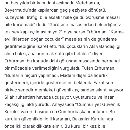
bu beş yılda bir kapı dahi açılmadı. Metehan’da,
Beyarmudu’nda kapılardan geçiş eziyete dönüştü.
Kuzeydeki trafiği bile aksatır hale geldi. Görüşme masası
bile kurulmadı” dedi. “Görüşme masasından beklediğimiz
tek şey kapı açılması mıydı?” diye soran Erhürman, “Karma
evliliklerden doğan çocuklar” meselesinin de gündeme
getirilmediğine işaret etti. “Bu çocukların AB vatandaşlığı
alma hakkı, analarının ak sütü gibi helaldir” diyen
Erhürman, bu konuda dahi görüşme masasında herhangi
bir mücadele verilmediğini vurguladı. Tufan Erhürman,
“Bunların hiçbiri yapılmadı. Madem dışarıda liderlik
göstermedi, içeride göstermesini bekledik. Fakat son
birkaç senedir memleket güvenlik açısından sıkıntı yaşıyor.
Silah ruhsatları havada uçuşuyor, uyuşturucu ve insan
kaçakçılığı aldı yürüdü. Anayasada “Cumhuriyet Güvenlik
Kurulu” vardır; başında da Cumhurbaşkanı bulunur. Bu
kurulun güvenlikle ilgili kararları, Bakanlar Kurulu’nda
öncelikli olarak dikkate alınır. Bu kurul bir kez bile