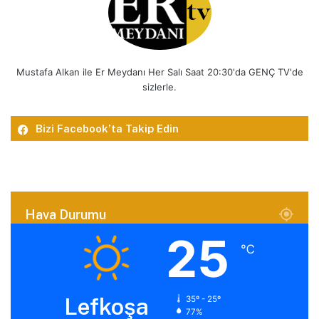
Mustafa Alkan ile Er Meydanı Her Salı Saat 20:30'da GENÇ TV'de
sizlerle.
Bizi Facebook’ta Takip Edin
Hava Durumu
25
℃
Lefkoşa
35º - 25º
77%