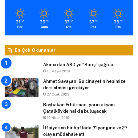
31
36
37
37
38
℃
℃
℃
℃
℃
Per
Cum
Cts
Paz
Pts
En Çok Okunanlar
Akıncı’dan ABD’ye “Barış” çağrısı
15 Mayıs 2018
Ahmet Savaşan: Bu cinayetin hepimize
ders olması gerekiyor
27 Ocak 2023
Başbakan Erhürman, yarın akşam
Çatalköy’de halkla buluşacak
10 Nisan 2019
İtfaiye son bir haftada 31 yangına ve 27
olaya müdahale etti