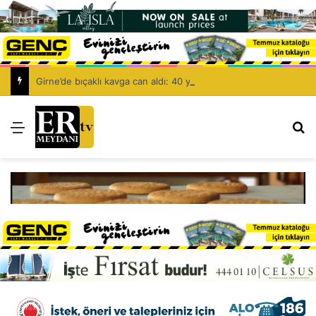
Girne’de bıçaklı kavga can aldı: 40 yaşındaki adam yaşamını yitirdi
Menü
Ar