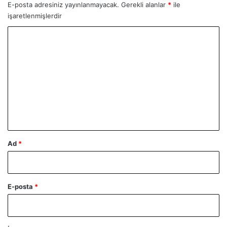
E-posta adresiniz yayınlanmayacak.
Gerekli alanlar
*
ile
işaretlenmişlerdir
Y
o
r
u
m
*
Ad
*
E-posta
*