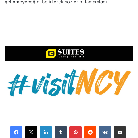
gelinmeyeceğini belirterek sözlerini tamamladı.
LinkedIn
Tumblr
Pinterest
Reddit
VKontakte
E-Posta ile paylaş