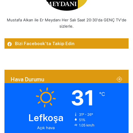
Mustafa Alkan ile Er Meydanı Her Salı Saat 20:30'da GENÇ TV'de
sizlerle.
Bizi Facebook’ta Takip Edin
Hava Durumu
31
℃
Lefkoşa
31º - 26º
51%
1.05 km/h
Açık hava