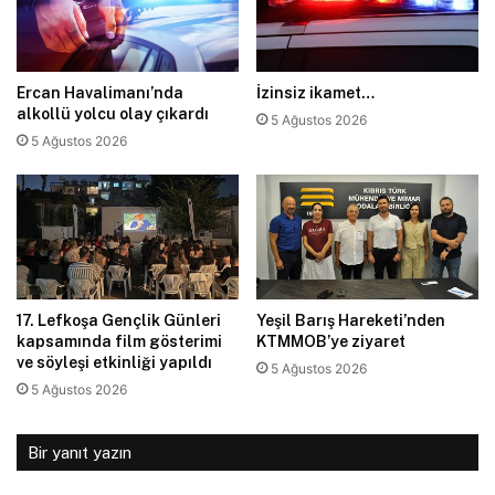
Ercan Havalimanı’nda
İzinsiz ikamet…
alkollü yolcu olay çıkardı
5 Ağustos 2026
5 Ağustos 2026
17. Lefkoşa Gençlik Günleri
Yeşil Barış Hareketi’nden
kapsamında film gösterimi
KTMMOB’ye ziyaret
ve söyleşi etkinliği yapıldı
5 Ağustos 2026
5 Ağustos 2026
Bir yanıt yazın