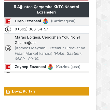
Manşet
5 Ağustos 2026
17. Lefkoşa Gençlik Günleri
gösterimi ve söyleşi etki
s 2026
5 Ağustos 2026
5 Ağustos 2026
Gazimağusa Belediyesi, Turizm Startejik Planı’nı açıkladı
Yeşil reçeteli haplarla yakalandılar!
Oğuz: Zanlı 30 Temmuz’da turist statüsünde KKTC’ye giriş yaptı
Döviz Kurları