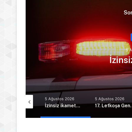
Son
5 
dı
İzins
Ağustos 2026
5 Ağustos 2026
5 Ağustos 2026
Ercan Havalimanı’nda alkollü yolcu olay çıkardı
İzinsiz ikamet…
17. Lefkoşa Gençlik Günleri kapsamı