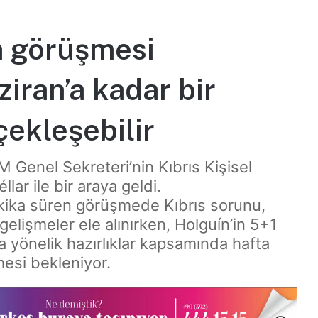
n görüşmesi
iran’a kadar bir
ekleşebilir
Genel Sekreteri’nin Kıbrıs Kişisel
lar ile bir araya geldi.
kika süren görüşmede Kıbrıs sorunu,
gelişmeler ele alınırken, Holguín’in 5+1
a yönelik hazırlıklar kapsamında hafta
mesi bekleniyor.