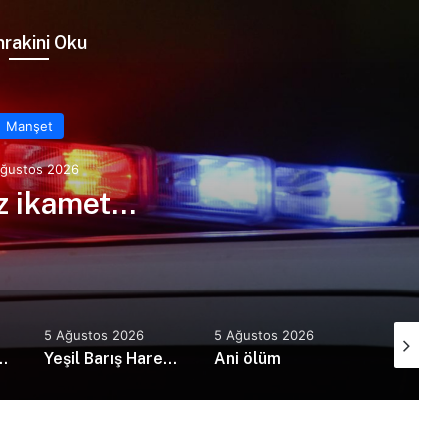
rakini Oku
Manşet
Ağustos 2026
iz ikamet…
5 Ağustos 2026
5 Ağustos 2026
5 Ağusto
nda film gösterimi ve söyleşi etkinliği yapıldı
Yeşil Barış Hareketi’nden KTMMOB’ye ziyaret
Ani ölüm