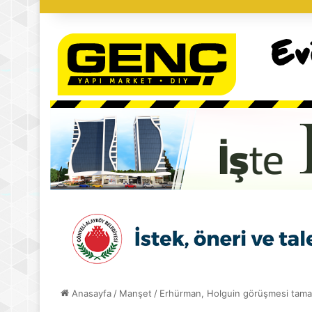
Anasayfa
/
Manşet
/
Erhürman, Holguin görüşmesi tamaml