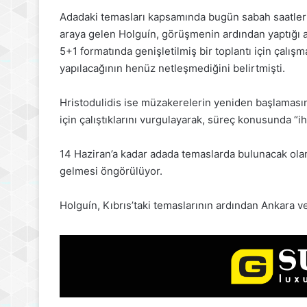
Adadaki temasları kapsamında bugün sabah saatleri
araya gelen Holguín, görüşmenin ardından yaptığı a
5+1 formatında genişletilmiş bir toplantı için çalış
yapılacağının henüz netleşmediğini belirtmişti.
Hristodulidis ise müzakerelerin yeniden başlamasın
için çalıştıklarını vurgulayarak, süreç konusunda “ih
14 Haziran’a kadar adada temaslarda bulunacak olan 
gelmesi öngörülüyor.
Holguín, Kıbrıs’taki temaslarının ardından Ankara v