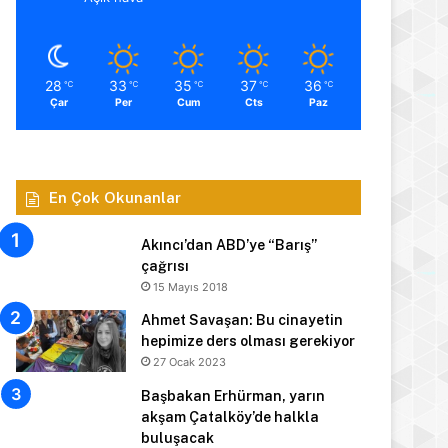
28
33
35
37
36
℃
℃
℃
℃
℃
Çar
Per
Cum
Cts
Paz
En Çok Okunanlar
Akıncı’dan ABD’ye “Barış”
çağrısı
15 Mayıs 2018
Ahmet Savaşan: Bu cinayetin
hepimize ders olması gerekiyor
27 Ocak 2023
Başbakan Erhürman, yarın
akşam Çatalköy’de halkla
buluşacak