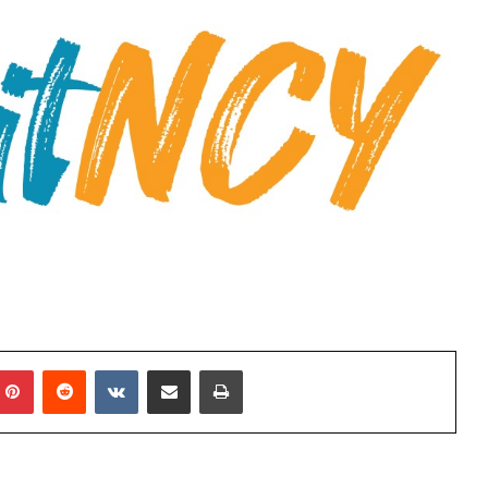
mblr
Pinterest
Reddit
VKontakte
E-Posta ile paylaş
Yazdır