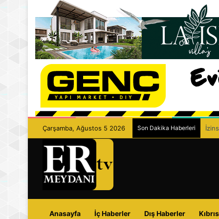
Çarşamba, Ağustos 5 2026
Son Dakika Haberleri
İzin
Anasayfa
İç Haberler
Dış Haberler
Kıbrıs