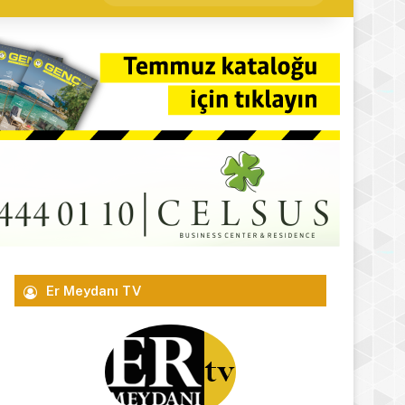
yap
...
Er Meydanı TV