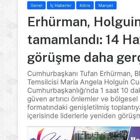
Genel
İç Haberler
Kıbrıs
Manşet
Erhürman, Holgui
tamamlandı: 14 Haz
görüşme daha gerç
Cumhurbaşkanı Tufan Erhürman, BM 
Temsilcisi María Angela Holguín Cuél
Cumhurbaşkanlığı’nda 1 saat 10 da
güven artırıcı önlemler ve bölgesel 
formatındaki genişletilmiş toplantıy
içerisinde liderlerle yeniden görüş