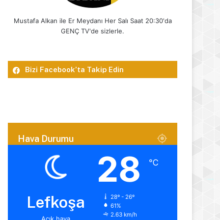
Mustafa Alkan ile Er Meydanı Her Salı Saat 20:30'da
GENÇ TV'de sizlerle.
Bizi Facebook’ta Takip Edin
Hava Durumu
28
℃
Lefkoşa
28º - 26º
61%
2.63 km/h
Açık hava