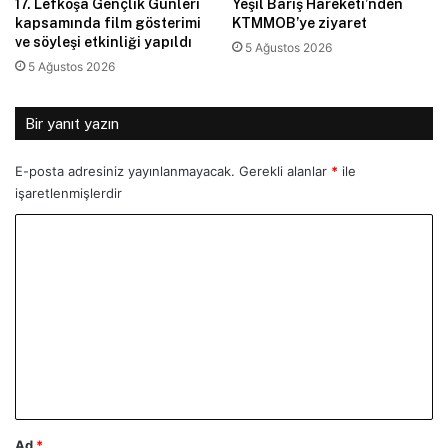
17. Lefkoşa Gençlik Günleri
Yeşil Barış Hareketi’nden
kapsamında film gösterimi
KTMMOB’ye ziyaret
ve söyleşi etkinliği yapıldı
5 Ağustos 2026
5 Ağustos 2026
Bir yanıt yazın
E-posta adresiniz yayınlanmayacak.
Gerekli alanlar
*
ile
işaretlenmişlerdir
Y
o
r
u
m
*
Ad
*