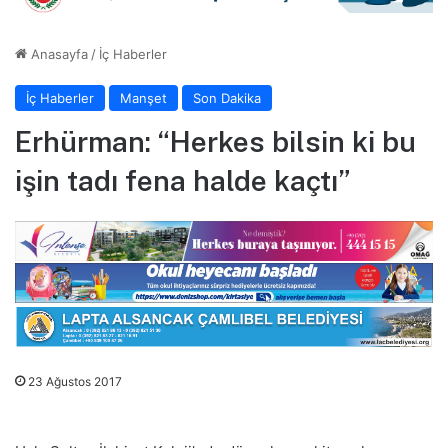
Anasayfa
/
İç Haberler
İç Haberler
Manşet
Son Dakika
Erhürman: “Herkes bilsin ki bu
işin tadı fena halde kaçtı”
23 Ağustos 2017