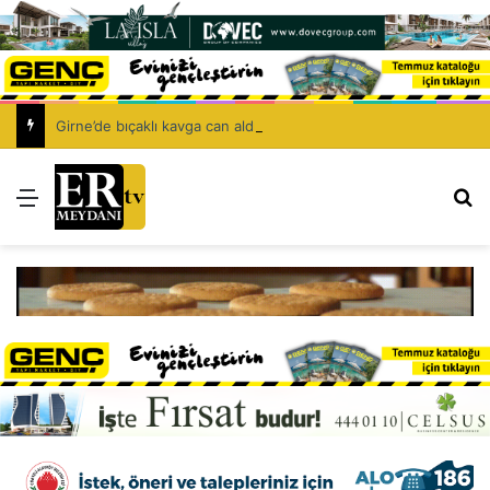
Girne’de bıçaklı kavga can aldı: 40 yaşındaki adam yaşamını yitirdi
Menü
Ar