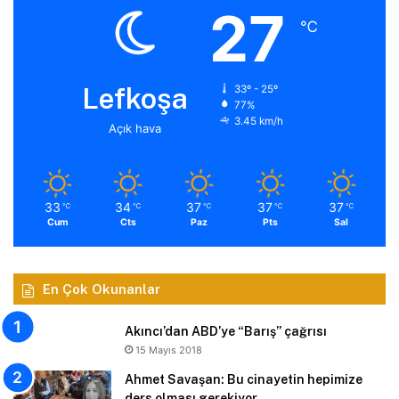
27
℃
Lefkoşa
33º - 25º
77%
3.45 km/h
Açık hava
33
34
37
37
37
℃
℃
℃
℃
℃
Cum
Cts
Paz
Pts
Sal
En Çok Okunanlar
Akıncı’dan ABD’ye “Barış” çağrısı
15 Mayıs 2018
Ahmet Savaşan: Bu cinayetin hepimize
ders olması gerekiyor