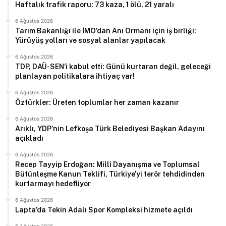
Haftalık trafik raporu: 73 kaza, 1 ölü, 21 yaralı
6 Ağustos 2026
Tarım Bakanlığı ile İMO’dan Anı Ormanı için iş birliği:
Yürüyüş yolları ve sosyal alanlar yapılacak
6 Ağustos 2026
TDP, DAÜ-SEN’i kabul etti: Günü kurtaran değil, geleceği
planlayan politikalara ihtiyaç var!
6 Ağustos 2026
Öztürkler: Üreten toplumlar her zaman kazanır
6 Ağustos 2026
Arıklı, YDP’nin Lefkoşa Türk Belediyesi Başkan Adayını
açıkladı
6 Ağustos 2026
Recep Tayyip Erdoğan: Millî Dayanışma ve Toplumsal
Bütünleşme Kanun Teklifi, Türkiye’yi terör tehdidinden
kurtarmayı hedefliyor
6 Ağustos 2026
Lapta’da Tekin Adalı Spor Kompleksi hizmete açıldı
6 Ağustos 2026