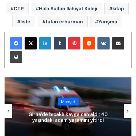
CTP
Hala Sultan İlahiyat Koleji
kitap
liste
tufan erhürman
Yarışma
LinkedIn
Tumblr
Pinterest
Reddit
VKontakte
E-Posta ile paylaş
Yazdır
Manşet
Girne’de bıçaklı kavga can aldı: 40
yaşındaki adam yaşamını yitirdi