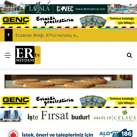
Eczacılar Birliği, 67’nci kuruluş yıl dönümünü kutluyor: Eczacıyı dışlayarak sağlık politikası kurulamaz!
Menü
Ar