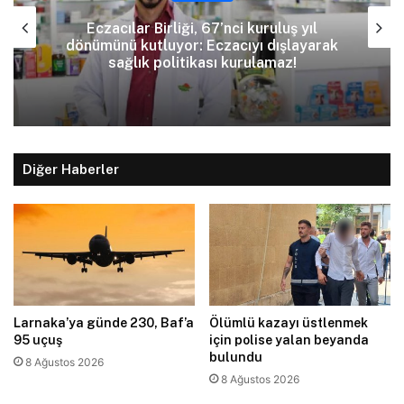
Eczacılar Birliği, 67’nci kuruluş yıl
dönümünü kutluyor: Eczacıyı dışlayarak
sağlık politikası kurulamaz!
Diğer Haberler
Larnaka’ya günde 230, Baf’a
Ölümlü kazayı üstlenmek
95 uçuş
için polise yalan beyanda
bulundu
8 Ağustos 2026
8 Ağustos 2026