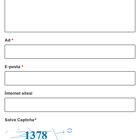
u
m
*
Ad
*
E-posta
*
İnternet sitesi
Solve Captcha*