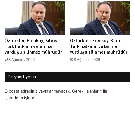
Öztürkler: Erenköy, Kıbrıs
Öztürkler: Erenköy, Kıbrıs
Türk halkının vatanına
Türk halkının vatanına
vurduğu silinmez mührüdür
vurduğu silinmez mührüdür
8 Ağustos 2026
8 Ağustos 2026
Bir yanıt yazın
E-posta adresiniz yayınlanmayacak.
Gerekli alanlar
*
ile
işaretlenmişlerdir
Y
o
r