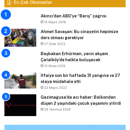
En Çok Okunanlar
Akıncı’dan ABD’ye “Barış” çağrısı
15 Mayıs 2018
Ahmet Savaşan: Bu cinayetin hepimize
ders olması gerekiyor
27 Ocak 2023
Başbakan Erhürman, yarın akşam
Çatalköy’de halkla buluşacak
10 Nisan 2019
İtfaiye son bir haftada 31 yangına ve 27
olaya müdahale etti
23 Mayıs 2022
Gazimağusa’da acı haber: Balkondan
düşen 2 yaşındaki çocuk yaşamını yitirdi
29 Temmuz 2026