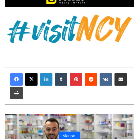
LinkedIn
Tumblr
Pinterest
Reddit
VKontakte
E-Posta ile paylaş
Yazdır
Manşet