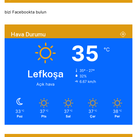
bizi Facebookta bulun
Hava Durumu
35
℃
Lefkoşa
35º - 27º
32%
6.67 km/h
Açık hava
33
37
37
37
38
℃
℃
℃
℃
℃
Paz
Pts
Sal
Çar
Per