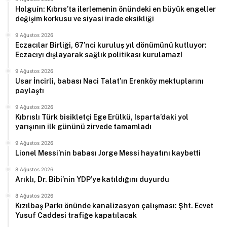
Holguín: Kıbrıs’ta ilerlemenin önündeki en büyük engeller
değişim korkusu ve siyasi irade eksikliği
9 Ağustos 2026
Eczacılar Birliği, 67’nci kuruluş yıl dönümünü kutluyor:
Eczacıyı dışlayarak sağlık politikası kurulamaz!
9 Ağustos 2026
Usar İncirli, babası Naci Talat’ın Erenköy mektuplarını
paylaştı
9 Ağustos 2026
Kıbrıslı Türk bisikletçi Ege Erülkü, Isparta’daki yol
yarışının ilk gününü zirvede tamamladı
9 Ağustos 2026
Lionel Messi’nin babası Jorge Messi hayatını kaybetti
8 Ağustos 2026
Arıklı, Dr. Bibi’nin YDP’ye katıldığını duyurdu
8 Ağustos 2026
Kızılbaş Parkı önünde kanalizasyon çalışması: Şht. Ecvet
Yusuf Caddesi trafiğe kapatılacak