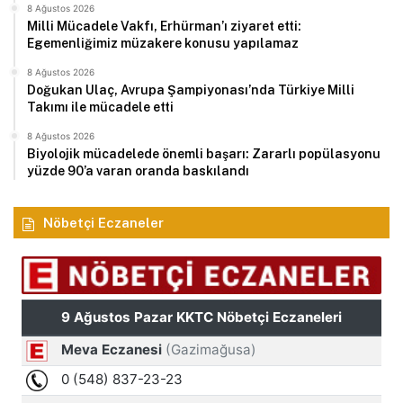
8 Ağustos 2026
Milli Mücadele Vakfı, Erhürman’ı ziyaret etti:
Egemenliğimiz müzakere konusu yapılamaz
8 Ağustos 2026
Doğukan Ulaç, Avrupa Şampiyonası’nda Türkiye Milli
Takımı ile mücadele etti
8 Ağustos 2026
Biyolojik mücadelede önemli başarı: Zararlı popülasyonu
yüzde 90’a varan oranda baskılandı
Nöbetçi Eczaneler