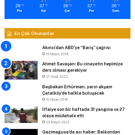
28
37
36
37
36
℃
℃
℃
℃
℃
Pts
Sal
Çar
Per
Cum
En Çok Okunanlar
Akıncı’dan ABD’ye “Barış” çağrısı
15 Mayıs 2018
Ahmet Savaşan: Bu cinayetin hepimize
ders olması gerekiyor
27 Ocak 2023
Başbakan Erhürman, yarın akşam
Çatalköy’de halkla buluşacak
10 Nisan 2019
İtfaiye son bir haftada 31 yangına ve 27
olaya müdahale etti
23 Mayıs 2022
Gazimağusa’da acı haber: Balkondan