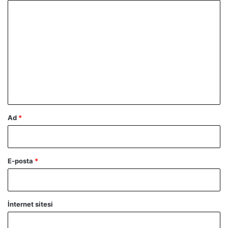
Y
o
r
u
m
*
Ad
*
E-posta
*
İnternet sitesi