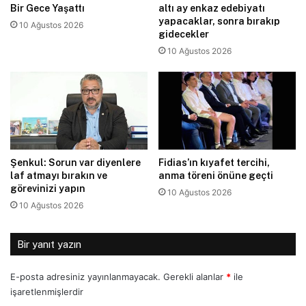
Bir Gece Yaşattı
altı ay enkaz edebiyatı
yapacaklar, sonra bırakıp
10 Ağustos 2026
gidecekler
10 Ağustos 2026
Şenkul: Sorun var diyenlere
Fidias’ın kıyafet tercihi,
laf atmayı bırakın ve
anma töreni önüne geçti
görevinizi yapın
10 Ağustos 2026
10 Ağustos 2026
Bir yanıt yazın
E-posta adresiniz yayınlanmayacak.
Gerekli alanlar
*
ile
işaretlenmişlerdir