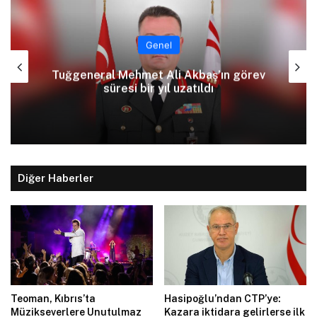
Genel
Tuğgeneral Mehmet Ali Akbaş’ın görev
süresi bir yıl uzatıldı
Diğer Haberler
Teoman, Kıbrıs’ta
Hasipoğlu’ndan CTP’ye:
Müzikseverlere Unutulmaz
Kazara iktidara gelirlerse ilk