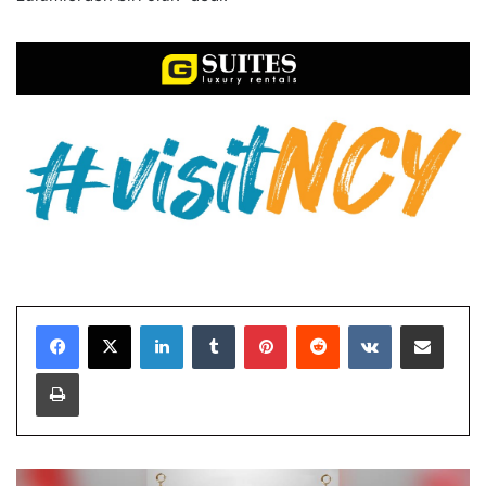
LinkedIn
Tumblr
Pinterest
Reddit
VKontakte
E-Posta ile paylaş
Yazdır