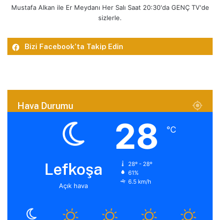
Mustafa Alkan ile Er Meydanı Her Salı Saat 20:30'da GENÇ TV'de
sizlerle.
Bizi Facebook’ta Takip Edin
Hava Durumu
28
℃
Lefkoşa
28º - 28º
61%
6.5 km/h
Açık hava