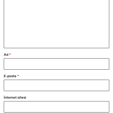
o
r
u
m
*
Ad
*
E-posta
*
İnternet sitesi