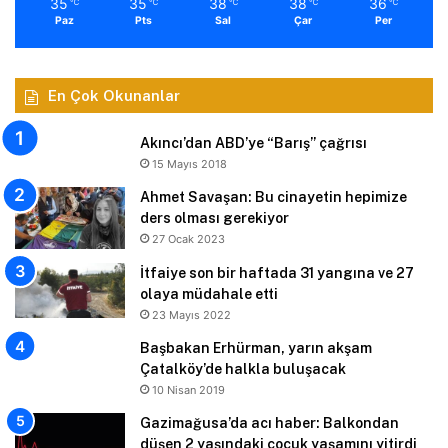
35
35
38
38
36
℃
℃
℃
℃
℃
Paz
Pts
Sal
Çar
Per
En Çok Okunanlar
Akıncı’dan ABD’ye “Barış” çağrısı
15 Mayıs 2018
Ahmet Savaşan: Bu cinayetin hepimize
ders olması gerekiyor
27 Ocak 2023
İtfaiye son bir haftada 31 yangına ve 27
olaya müdahale etti
23 Mayıs 2022
Başbakan Erhürman, yarın akşam
Çatalköy’de halkla buluşacak
10 Nisan 2019
Gazimağusa’da acı haber: Balkondan
düşen 2 yaşındaki çocuk yaşamını yitirdi