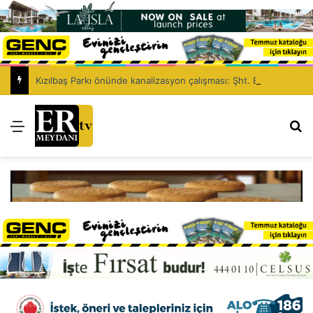
Kızılbaş Parkı önünde kanalizasyon çalışması: Şht. Ecvet Yusuf Caddesi trafiğe kapatılacak
Menü
Ar