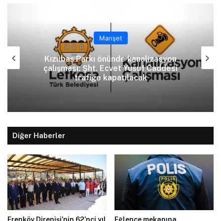
Manşet
Kızılbaş Parkı önünde kanalizasyon
çalışması: Şht. Ecvet Yusuf Caddesi
trafiğe kapatılacak
Diğer Haberler
Erenköy Direnişi’nin 62’nci yıl
Eğlence mekanına