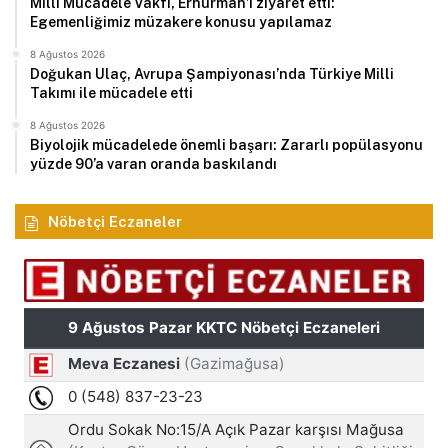
Milli Mücadele Vakfı, Erhürman’ı ziyaret etti:
Egemenliğimiz müzakere konusu yapılamaz
8 Ağustos 2026
Doğukan Ulaç, Avrupa Şampiyonası’nda Türkiye Milli
Takımı ile mücadele etti
8 Ağustos 2026
Biyolojik mücadelede önemli başarı: Zararlı popülasyonu
yüzde 90’a varan oranda baskılandı
Nöbetçi Eczaneler