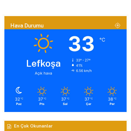
Hava Durumu
33
℃
Lefkoşa
33º - 27º
41%
6.56 km/h
Açık hava
32
37
37
37
38
℃
℃
℃
℃
℃
Paz
Pts
Sal
Çar
Per
En Çok Okunanlar