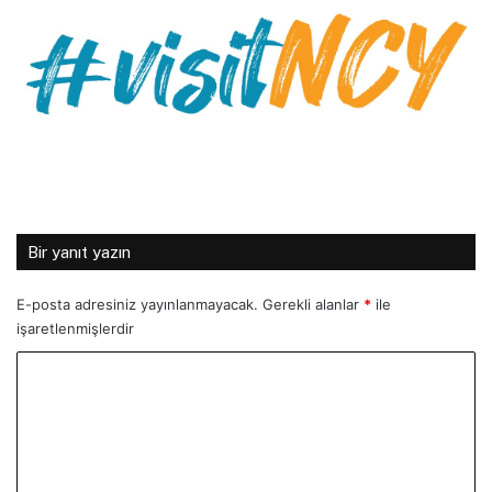
Bir yanıt yazın
E-posta adresiniz yayınlanmayacak.
Gerekli alanlar
*
ile
işaretlenmişlerdir
Y
o
r
u