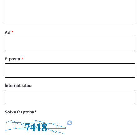
m
*
Ad
*
E-posta
*
İnternet sitesi
Solve Captcha*