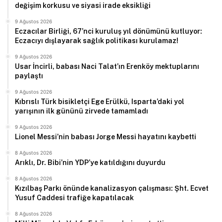
değişim korkusu ve siyasi irade eksikliği
9 Ağustos 2026
Eczacılar Birliği, 67’nci kuruluş yıl dönümünü kutluyor:
Eczacıyı dışlayarak sağlık politikası kurulamaz!
9 Ağustos 2026
Usar İncirli, babası Naci Talat’ın Erenköy mektuplarını
paylaştı
9 Ağustos 2026
Kıbrıslı Türk bisikletçi Ege Erülkü, Isparta’daki yol
yarışının ilk gününü zirvede tamamladı
9 Ağustos 2026
Lionel Messi’nin babası Jorge Messi hayatını kaybetti
8 Ağustos 2026
Arıklı, Dr. Bibi’nin YDP’ye katıldığını duyurdu
8 Ağustos 2026
Kızılbaş Parkı önünde kanalizasyon çalışması: Şht. Ecvet
Yusuf Caddesi trafiğe kapatılacak
8 Ağustos 2026