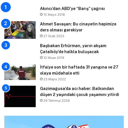
Akıncı’dan ABD’ye “Barış” çağrısı
15 Mayıs 2018
Ahmet Savaşan: Bu cinayetin hepimize
ders olması gerekiyor
27 Ocak 2023
Başbakan Erhürman, yarın akşam
Çatalköy’de halkla buluşacak
10 Nisan 2019
İtfaiye son bir haftada 31 yangına ve 27
olaya müdahale etti
23 Mayıs 2022
Gazimağusa’da acı haber: Balkondan
düşen 2 yaşındaki çocuk yaşamını yitirdi
29 Temmuz 2026