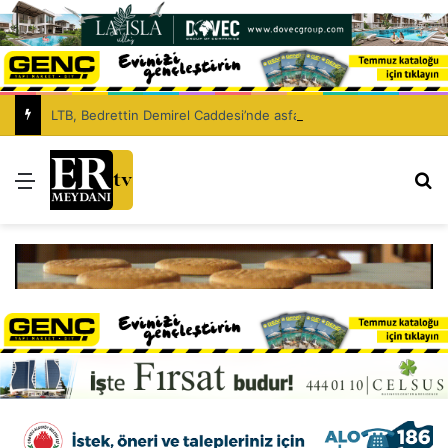
LTB, Bedrettin Demirel Caddesi’nde asfaltlama çalışması yapacak
Menü
Ar