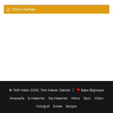
Döviz Kurları
© Telif Hakkı 2026, Tüm Hakları Saklıdır |
Baba Bilgisayar
Anasayfa
İç Haberler
Dış Haberler
Kıbrıs
Spor
Video
Fotoğraf
Emlak
İletişim