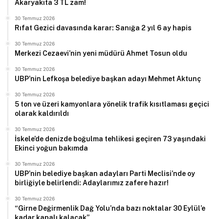
Akaryakıta 3 TL zam!
30 Temmuz 2026
Rıfat Gezici davasında karar: Sanığa 2 yıl 6 ay hapis
30 Temmuz 2026
Merkezi Cezaevi’nin yeni müdürü Ahmet Tosun oldu
30 Temmuz 2026
UBP’nin Lefkoşa belediye başkan adayı Mehmet Aktunç
30 Temmuz 2026
5 ton ve üzeri kamyonlara yönelik trafik kısıtlaması geçici
olarak kaldırıldı
30 Temmuz 2026
İskele’de denizde boğulma tehlikesi geçiren 73 yaşındaki
Ekinci yoğun bakımda
30 Temmuz 2026
UBP’nin belediye başkan adayları Parti Meclisi’nde oy
birliğiyle belirlendi: Adaylarımız zafere hazır!
30 Temmuz 2026
“Girne Değirmenlik Dağ Yolu’nda bazı noktalar 30 Eylül’e
kadar kapalı kalacak”