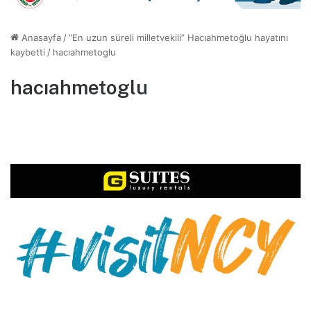
Anasayfa
/
“En uzun süreli milletvekili” Hacıahmetoğlu hayatını
kaybetti
/
hacıahmetoglu
hacıahmetoglu