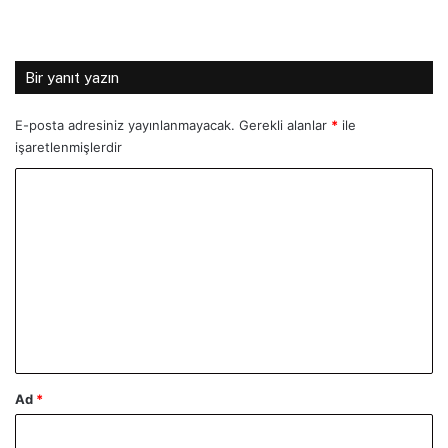
Bir yanıt yazın
E-posta adresiniz yayınlanmayacak.
Gerekli alanlar
*
ile
işaretlenmişlerdir
Y
o
r
u
m
*
Ad
*