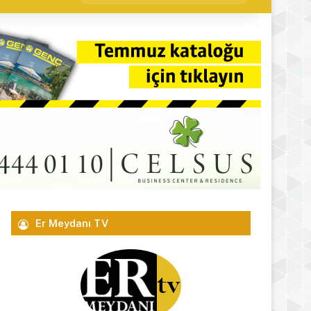
yap
...
Er Meydanı TV