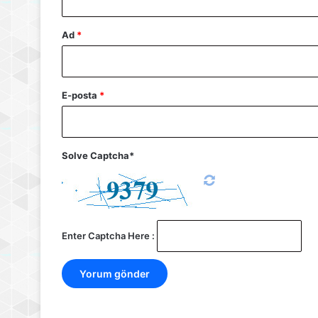
Ad
*
E-posta
*
Solve Captcha*
Enter Captcha Here :