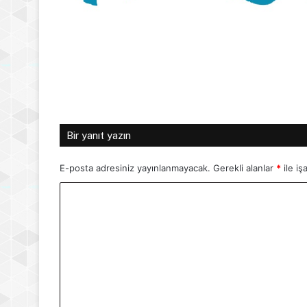
Bir yanıt yazın
E-posta adresiniz yayınlanmayacak.
Gerekli alanlar
*
ile iş
Y
o
r
u
m
*