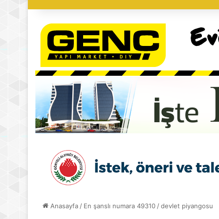
Anasayfa
/
En şanslı numara 49310
/
devlet piyangosu