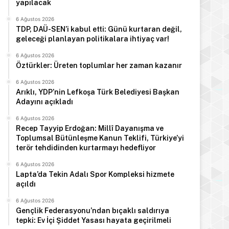
yapılacak
6 Ağustos 2026
TDP, DAÜ-SEN’i kabul etti: Günü kurtaran değil,
geleceği planlayan politikalara ihtiyaç var!
6 Ağustos 2026
Öztürkler: Üreten toplumlar her zaman kazanır
6 Ağustos 2026
Arıklı, YDP’nin Lefkoşa Türk Belediyesi Başkan
Adayını açıkladı
6 Ağustos 2026
Recep Tayyip Erdoğan: Millî Dayanışma ve
Toplumsal Bütünleşme Kanun Teklifi, Türkiye’yi
terör tehdidinden kurtarmayı hedefliyor
6 Ağustos 2026
Lapta’da Tekin Adalı Spor Kompleksi hizmete
açıldı
6 Ağustos 2026
Gençlik Federasyonu’ndan bıçaklı saldırıya
tepki: Ev İçi Şiddet Yasası hayata geçirilmeli