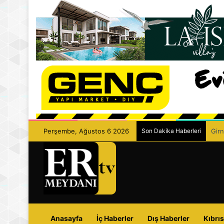
Perşembe, Ağustos 6 2026
Son Dakika Haberleri
Girn
Anasayfa
İç Haberler
Dış Haberler
Kıbrıs