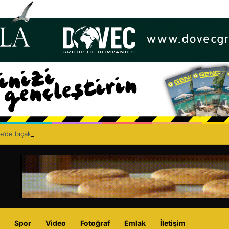
e’de bıçaklı kavga can aldı: 40 yaşındaki adam yaşamını yitirdi
Spor
Video
Fotoğraf
Emlak
İletişim