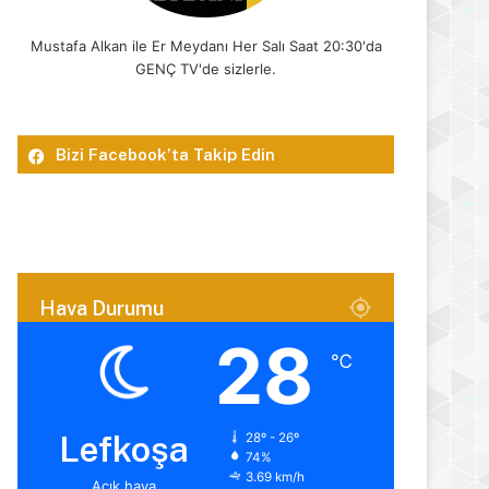
Mustafa Alkan ile Er Meydanı Her Salı Saat 20:30'da
GENÇ TV'de sizlerle.
Bizi Facebook’ta Takip Edin
Hava Durumu
28
℃
Lefkoşa
28º - 26º
74%
3.69 km/h
Açık hava