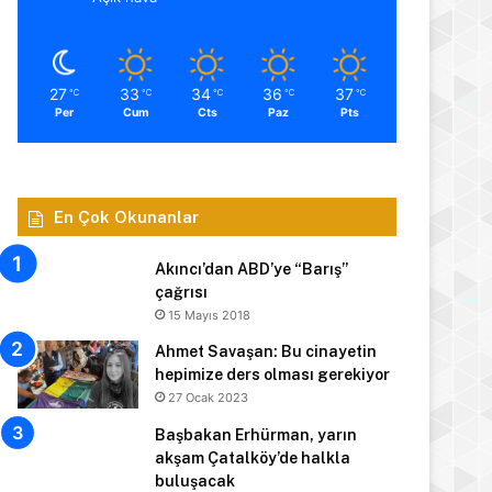
27
33
34
36
37
℃
℃
℃
℃
℃
Per
Cum
Cts
Paz
Pts
En Çok Okunanlar
Akıncı’dan ABD’ye “Barış”
çağrısı
15 Mayıs 2018
Ahmet Savaşan: Bu cinayetin
hepimize ders olması gerekiyor
27 Ocak 2023
Başbakan Erhürman, yarın
akşam Çatalköy’de halkla
buluşacak