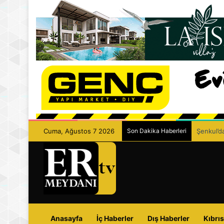
Cuma, Ağustos 7 2026
Son Dakika Haberleri
Şenkul’da
Anasayfa
İç Haberler
Dış Haberler
Kıbrıs