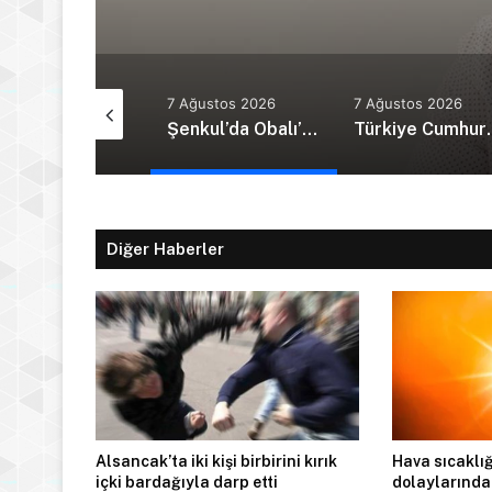
Tur
Ağustos 2026
7 Ağustos 2026
7 Ağustos 2026
Güney Kıbrıs’ta yeni kabine göreve başladı
Şenkul’da Obalı’nın trafik kazasında hayatını kaybetmesinin ardından isyan etti: Affet bizi Turan amca
Türkiye Cumhurbaş
Diğer Haberler
Alsancak’ta iki kişi birbirini kırık
Hava sıcaklığ
içki bardağıyla darp etti
dolaylarında