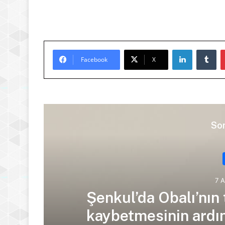
LinkedIn
Tu
Facebook
X
Son
7 
Şenkul’da Obalı’nın 
kaybetmesinin ardınd