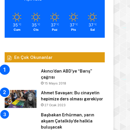
35
35
37
37
37
℃
℃
℃
℃
℃
Cum
Cts
Paz
Pts
Sal
En Çok Okunanlar
Akıncı’dan ABD’ye “Barış”
çağrısı
15 Mayıs 2018
Ahmet Savaşan: Bu cinayetin
hepimize ders olması gerekiyor
27 Ocak 2023
Başbakan Erhürman, yarın
akşam Çatalköy’de halkla
buluşacak