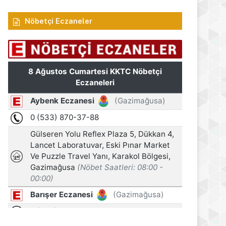
Nöbetçi Eczaneler
 2026
7 Ağustos 2026
7 Ağustos 2026
Hasipoğlu: Kadın kooperatiflerinin tüm çalışanlarının sigorta primlerini yüzde 100 karşılayacağız
Tatar: Enosis zihniyetine karşı varoluş mücadelemiz devam ediyor
Şemsi Kazım Erkman hayatını kaybetti