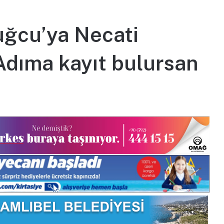
uğcu’ya Necati
Adıma kayıt bulursan