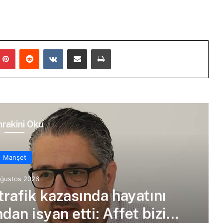
mblr
Pinterest
Reddit
VKontakte
E-Posta ile paylaş
Yazdır
rakini Oku
Manşet
Ağustos 2026
trafik kazasında hayatını
an isyan etti: Affet bizi