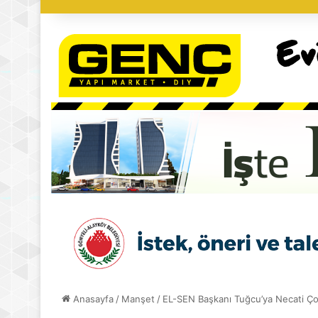
Anasayfa
/
Manşet
/
EL-SEN Başkanı Tuğcu’ya Necati Çob