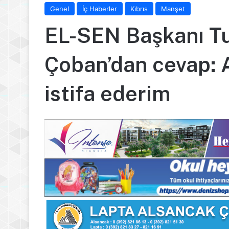
Genel
İç Haberler
Kıbrıs
Manşet
EL-SEN Başkanı T
Çoban’dan cevap: 
istifa ederim