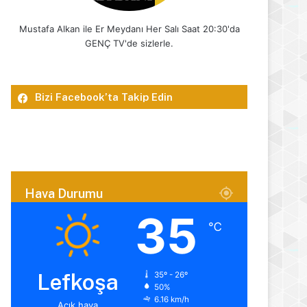
Mustafa Alkan ile Er Meydanı Her Salı Saat 20:30'da
GENÇ TV'de sizlerle.
Bizi Facebook’ta Takip Edin
Hava Durumu
35
℃
Lefkoşa
35º - 26º
50%
6.16 km/h
Açık hava