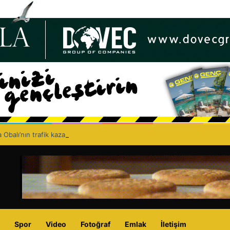
 Obalı’nın trafik kazasında hayatını kaybetmesinin ardından isyan etti: A
Spor
Video
Fotoğraf
Emlak
İletişim