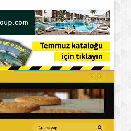
ffet bizi Turan amca
Arama