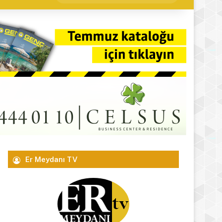
yap
...
Er Meydanı TV