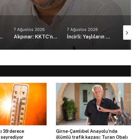
an amca
7 Ağustos 2026
7 Ağustos 2026
7 Ağustos
kanı Erdoğan, Suudi Arabistan’da
Akpınar: KKTC’nin güvenlik politikalarını bütüncül bir yaklaşımla yeniden değerlendirmesi gerekiyor
İncirli: Yaşlıların kaliteli ve erişilebilir bakım hizmeti alması en temel önceliğimiz
ı 39 derece
Girne-Çamlıbel Anayolu’nda
 seyrediyor
ölümlü trafik kazası: Turan Obalı