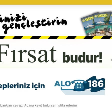
an’dan cevap: Adıma kayıt bulursan istifa ederim