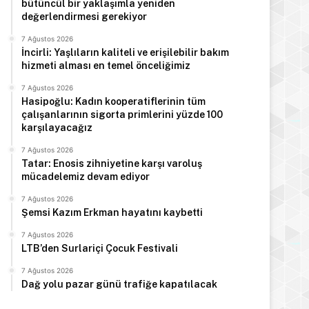
bütüncül bir yaklaşımla yeniden
değerlendirmesi gerekiyor
7 Ağustos 2026
İncirli: Yaşlıların kaliteli ve erişilebilir bakım
hizmeti alması en temel önceliğimiz
7 Ağustos 2026
Hasipoğlu: Kadın kooperatiflerinin tüm
çalışanlarının sigorta primlerini yüzde 100
karşılayacağız
7 Ağustos 2026
Tatar: Enosis zihniyetine karşı varoluş
mücadelemiz devam ediyor
7 Ağustos 2026
Şemsi Kazım Erkman hayatını kaybetti
Manşet
7 Ağustos 2026
7 Ağustos 2026
LTB’den Surlariçi Çocuk Festivali
Türkiye Cumhurbaşkanı E
7 Ağustos 2026
Dağ yolu pazar günü trafiğe kapatılacak
Arabistan’d