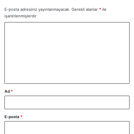
E-posta adresiniz yayınlanmayacak.
Gerekli alanlar
*
ile
işaretlenmişlerdir
Y
o
r
u
m
*
Ad
*
E-posta
*