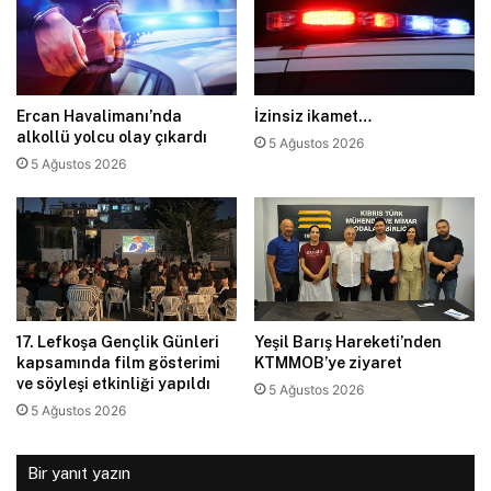
Ercan Havalimanı’nda
İzinsiz ikamet…
alkollü yolcu olay çıkardı
5 Ağustos 2026
5 Ağustos 2026
17. Lefkoşa Gençlik Günleri
Yeşil Barış Hareketi’nden
kapsamında film gösterimi
KTMMOB’ye ziyaret
ve söyleşi etkinliği yapıldı
5 Ağustos 2026
5 Ağustos 2026
Bir yanıt yazın