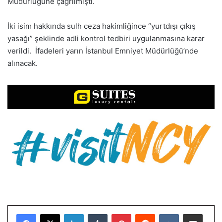
Müdürlüğüne çağrılmıştı.
İki isim hakkında sulh ceza hakimliğince “yurtdışı çıkış
yasağı” şeklinde adli kontrol tedbiri uygulanmasına karar
verildi. İfadeleri yarın İstanbul Emniyet Müdürlüğü’nde
alınacak.​​​​​​​
LinkedIn
Tumblr
Pinterest
Reddit
VKontakte
E-Posta ile paylaş