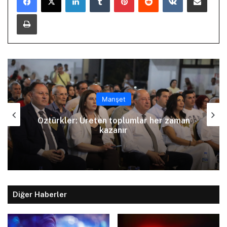
Yazdır
Manşet
Arıklı, YDP’nin Lefkoşa Türk Belediyesi
Başkan Adayını açıkladı
Diğer Haberler