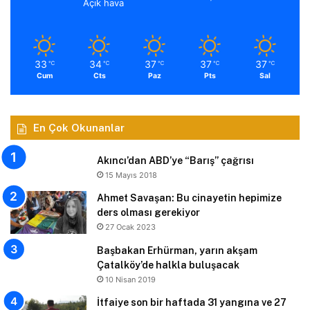
Açık hava
33
34
37
37
37
℃
℃
℃
℃
℃
Cum
Cts
Paz
Pts
Sal
En Çok Okunanlar
Akıncı’dan ABD’ye “Barış” çağrısı
15 Mayıs 2018
Ahmet Savaşan: Bu cinayetin hepimize
ders olması gerekiyor
27 Ocak 2023
Başbakan Erhürman, yarın akşam
Çatalköy’de halkla buluşacak
10 Nisan 2019
İtfaiye son bir haftada 31 yangına ve 27