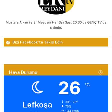
Mustafa Alkan ile Er Meydanı Her Salı Saat 20:30'da GENÇ TV'de
sizlerle.
Bizi Facebook’ta Takip Edin
Hava Durumu
26
℃
Lefkoşa
33º - 25º
75%
1.44 km/h