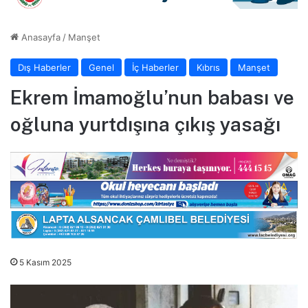
Anasayfa
/
Manşet
Dış Haberler
Genel
İç Haberler
Kıbrıs
Manşet
Ekrem İmamoğlu’nun babası ve
oğluna yurtdışına çıkış yasağı
5 Kasım 2025