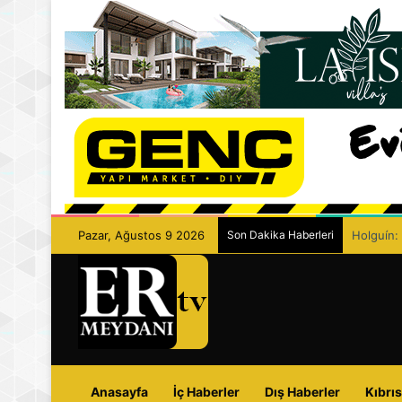
Pazar, Ağustos 9 2026
Son Dakika Haberleri
Eczacılar
Anasayfa
İç Haberler
Dış Haberler
Kıbrıs