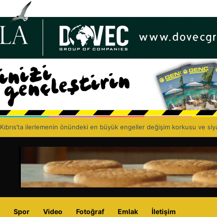
 Birliği, 67’nci kuruluş yıl dönümünü kutluyor: Eczacıyı dışlayarak sağlık p
Spor
Video
Fotoğraf
Emlak
İletişim