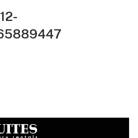
12-
765889447