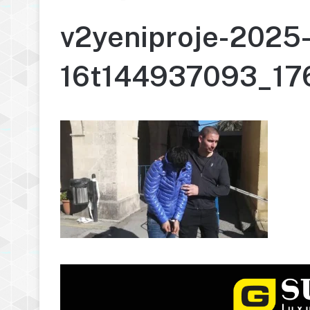
v2yeniproje-2025-
16t144937093_1