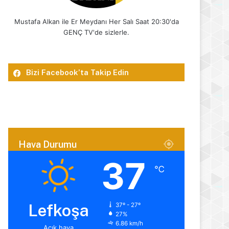
Mustafa Alkan ile Er Meydanı Her Salı Saat 20:30'da
GENÇ TV'de sizlerle.
Bizi Facebook’ta Takip Edin
Hava Durumu
37
℃
Lefkoşa
37º - 27º
27%
6.86 km/h
Açık hava