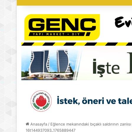
Anasayfa
/
Eğlence mekanındaki bıçaklı saldırının zanlısı 
16t144937093_1765889447