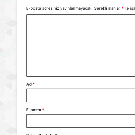
E-posta adresiniz yayınlanmayacak.
Gerekli alanlar
*
ile iş
Y
o
r
u
m
*
Ad
*
E-posta
*