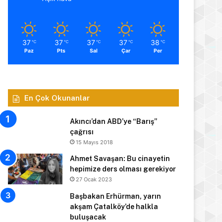
37
37
37
37
38
℃
℃
℃
℃
℃
Paz
Pts
Sal
Çar
Per
En Çok Okunanlar
Akıncı’dan ABD’ye “Barış”
çağrısı
15 Mayıs 2018
Ahmet Savaşan: Bu cinayetin
hepimize ders olması gerekiyor
27 Ocak 2023
Başbakan Erhürman, yarın
akşam Çatalköy’de halkla
buluşacak