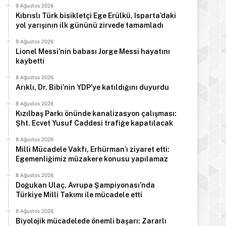
9 Ağustos 2026
Kıbrıslı Türk bisikletçi Ege Erülkü, Isparta’daki
yol yarışının ilk gününü zirvede tamamladı
9 Ağustos 2026
Lionel Messi’nin babası Jorge Messi hayatını
kaybetti
8 Ağustos 2026
Arıklı, Dr. Bibi’nin YDP’ye katıldığını duyurdu
8 Ağustos 2026
Kızılbaş Parkı önünde kanalizasyon çalışması:
Şht. Ecvet Yusuf Caddesi trafiğe kapatılacak
8 Ağustos 2026
Milli Mücadele Vakfı, Erhürman’ı ziyaret etti:
Egemenliğimiz müzakere konusu yapılamaz
8 Ağustos 2026
Doğukan Ulaç, Avrupa Şampiyonası’nda
Türkiye Milli Takımı ile mücadele etti
8 Ağustos 2026
Biyolojik mücadelede önemli başarı: Zararlı