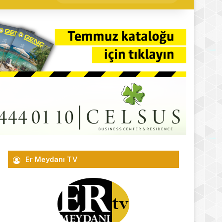
yap
...
Er Meydanı TV