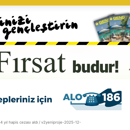
4 yıl hapis cezası aldı
/
v2yeniproje-2025-12-