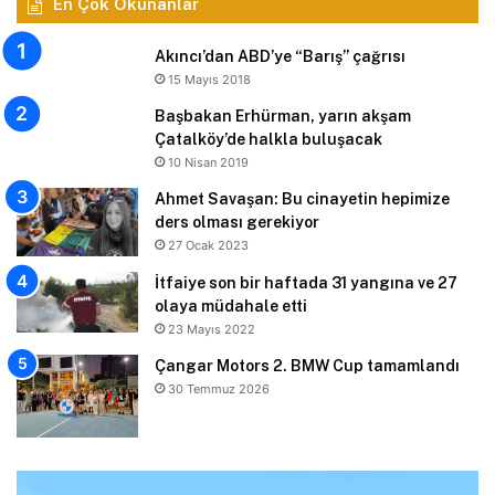
En Çok Okunanlar
Akıncı’dan ABD’ye “Barış” çağrısı
15 Mayıs 2018
Başbakan Erhürman, yarın akşam
Çatalköy’de halkla buluşacak
10 Nisan 2019
Ahmet Savaşan: Bu cinayetin hepimize
ders olması gerekiyor
27 Ocak 2023
İtfaiye son bir haftada 31 yangına ve 27
olaya müdahale etti
23 Mayıs 2022
Çangar Motors 2. BMW Cup tamamlandı
30 Temmuz 2026