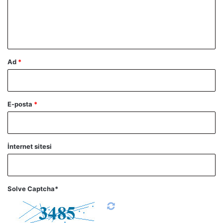
m
*
Ad
*
E-posta
*
İnternet sitesi
Solve Captcha*