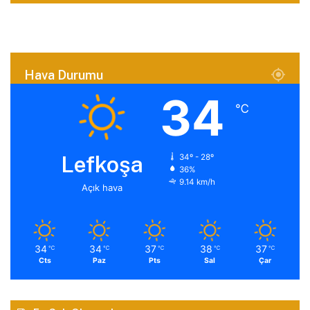
Hava Durumu
34
℃
Lefkoşa
34º - 28º
36%
9.14 km/h
Açık hava
34
34
37
38
37
℃
℃
℃
℃
℃
Cts
Paz
Pts
Sal
Çar