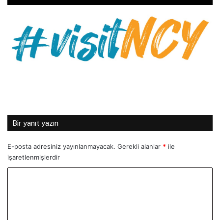
Bir yanıt yazın
E-posta adresiniz yayınlanmayacak.
Gerekli alanlar
*
ile
işaretlenmişlerdir
Y
o
r
u