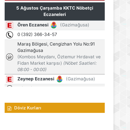
gösterimi ve söyleşi etki
s 2026
5 Ağustos 2026
5 Ağustos 2026
Gazimağusa Belediyesi, Turizm Startejik Planı’nı açıkladı
Yeşil reçeteli haplarla yakalandılar!
Oğuz: Zanlı 30 Temmuz’da turist statüsünde KKTC’ye giriş yaptı
Döviz Kurları