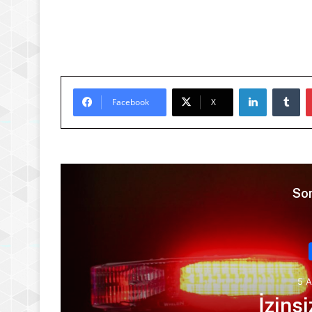
LinkedIn
Tu
Facebook
X
Son
5 
dı
İzins