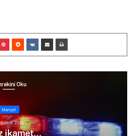
mblr
Pinterest
Reddit
VKontakte
E-Posta ile paylaş
Yazdır
rakini Oku
Manşet
Ağustos 2026
iz ikamet…