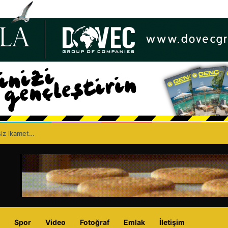
siz ikamet…
Spor
Video
Fotoğraf
Emlak
İletişim