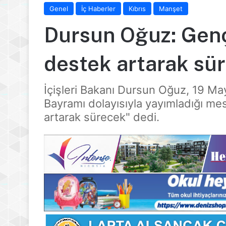
Genel
İç Haberler
Kıbrıs
Manşet
Dursun Oğuz: Genç
destek artarak sü
İçişleri Bakanı Dursun Oğuz, 19 Ma
Bayramı dolayısıyla yayımladığı me
artarak sürecek" dedi.