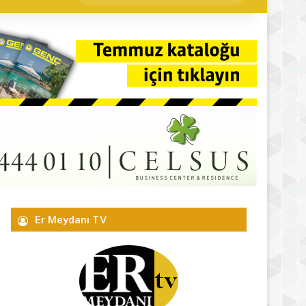
yap
...
Er Meydanı TV