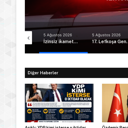
Ağustos 2026
5 Ağustos 2026
5 Ağustos 2026
Ercan Havalimanı’nda alkollü yolcu olay çıkardı
İzinsiz ikamet…
17. Lefkoşa Gençlik Günleri kapsamı
Diğer Haberler
Arıklı: YDP kimi isterse o iktidar
Özdemir Berov