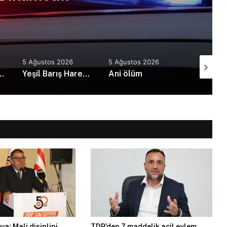
5 Ağustos 2026
5 Ağustos 2026
5 Ağusto
nda film gösterimi ve söyleşi etkinliği yapıldı
Yeşil Barış Hareketi’nden KTMMOB’ye ziyaret
Ani ölüm
a: Mali disiplini
TDP’den 7 maddelik acil eylem