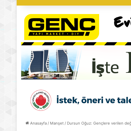
Anasayfa
/
Manşet
/
Dursun Oğuz: Gençlere verilen değ