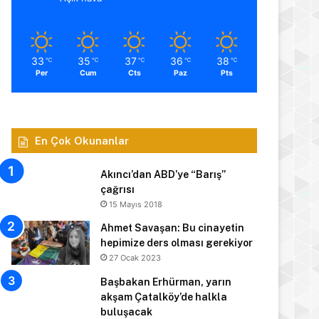
33
35
37
36
38
℃
℃
℃
℃
℃
Per
Cum
Cts
Paz
Pts
En Çok Okunanlar
Akıncı’dan ABD’ye “Barış”
çağrısı
15 Mayıs 2018
Ahmet Savaşan: Bu cinayetin
hepimize ders olması gerekiyor
27 Ocak 2023
Başbakan Erhürman, yarın
akşam Çatalköy’de halkla
buluşacak