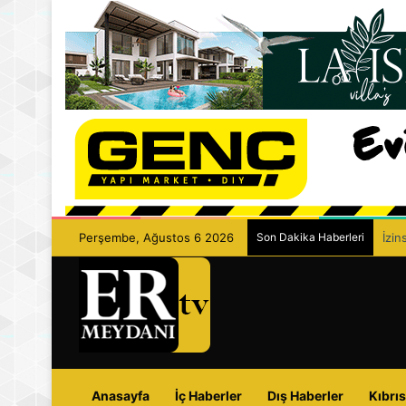
Perşembe, Ağustos 6 2026
Son Dakika Haberleri
İzin
Anasayfa
İç Haberler
Dış Haberler
Kıbrıs