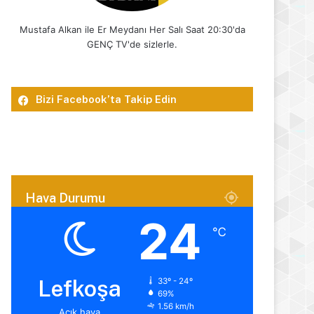
Mustafa Alkan ile Er Meydanı Her Salı Saat 20:30'da
GENÇ TV'de sizlerle.
Bizi Facebook’ta Takip Edin
Hava Durumu
24
℃
Lefkoşa
33º - 24º
69%
1.56 km/h
Açık hava