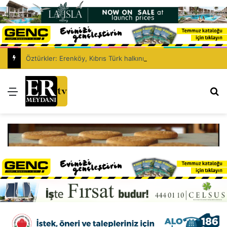
Öztürkler: Erenköy, Kıbrıs Türk halkının vatanına vurduğu silinmez mührüdür
Menü
Ar