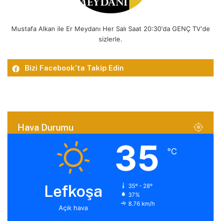
Mustafa Alkan ile Er Meydanı Her Salı Saat 20:30'da GENÇ TV'de
sizlerle.
Bizi Facebook’ta Takip Edin
Hava Durumu
35
℃
Lefkoşa
35º - 28º
37%
8.76 km/h
Açık hava