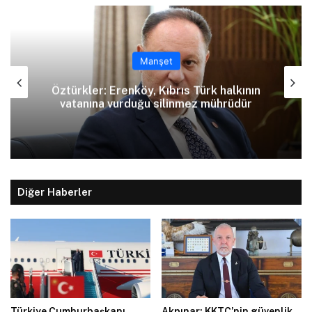
Manşet
Öztürkler: Erenköy, Kıbrıs Türk halkının
vatanına vurduğu silinmez mührüdür
Diğer Haberler
Türkiye Cumhurbaşkanı
Akpınar: KKTC’nin güvenlik