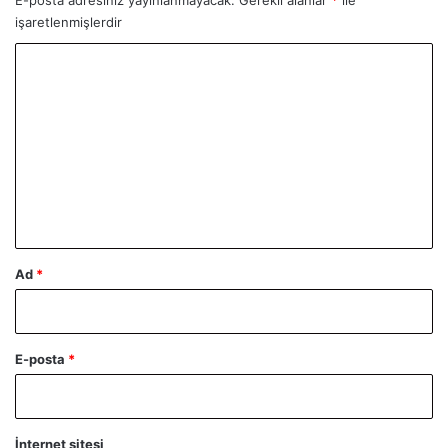
işaretlenmişlerdir
Y
o
r
u
m
*
Ad
*
E-posta
*
İnternet sitesi