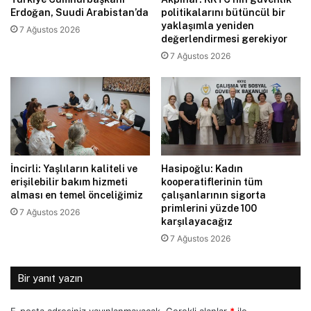
Erdoğan, Suudi Arabistan’da
politikalarını bütüncül bir
yaklaşımla yeniden
7 Ağustos 2026
değerlendirmesi gerekiyor
7 Ağustos 2026
İncirli: Yaşlıların kaliteli ve
Hasipoğlu: Kadın
erişilebilir bakım hizmeti
kooperatiflerinin tüm
alması en temel önceliğimiz
çalışanlarının sigorta
primlerini yüzde 100
7 Ağustos 2026
karşılayacağız
7 Ağustos 2026
Bir yanıt yazın
E-posta adresiniz yayınlanmayacak.
Gerekli alanlar
*
ile