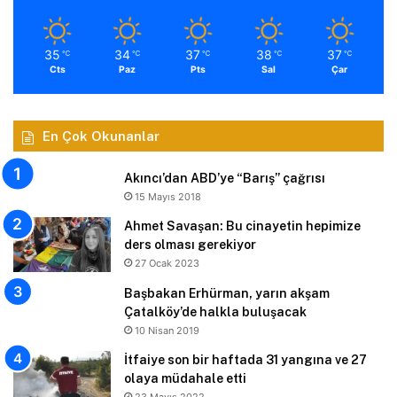
35
34
37
38
37
℃
℃
℃
℃
℃
Cts
Paz
Pts
Sal
Çar
En Çok Okunanlar
Akıncı’dan ABD’ye “Barış” çağrısı
15 Mayıs 2018
Ahmet Savaşan: Bu cinayetin hepimize
ders olması gerekiyor
27 Ocak 2023
Başbakan Erhürman, yarın akşam
Çatalköy’de halkla buluşacak
10 Nisan 2019
İtfaiye son bir haftada 31 yangına ve 27
olaya müdahale etti
23 Mayıs 2022