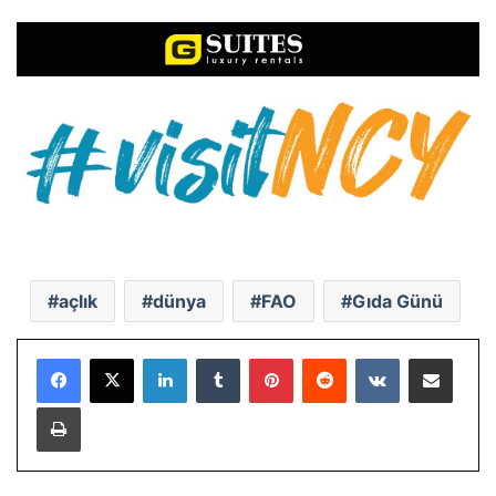
açlık
dünya
FAO
Gıda Günü
LinkedIn
Tumblr
Pinterest
Reddit
VKontakte
E-Posta ile paylaş
Yazdır