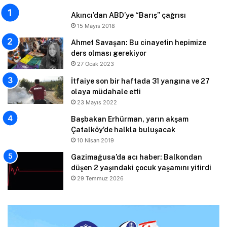
Akıncı’dan ABD’ye “Barış” çağrısı
15 Mayıs 2018
Ahmet Savaşan: Bu cinayetin hepimize
ders olması gerekiyor
27 Ocak 2023
İtfaiye son bir haftada 31 yangına ve 27
olaya müdahale etti
23 Mayıs 2022
Başbakan Erhürman, yarın akşam
Çatalköy’de halkla buluşacak
10 Nisan 2019
Gazimağusa’da acı haber: Balkondan
düşen 2 yaşındaki çocuk yaşamını yitirdi
29 Temmuz 2026