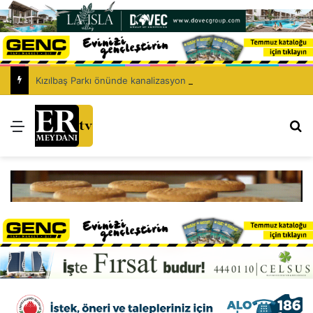
Kızılbaş Parkı önünde kanalizasyon çalışması: Şht. Ecvet Yusuf Caddesi trafiğe kapatılacak
Menü
Ar