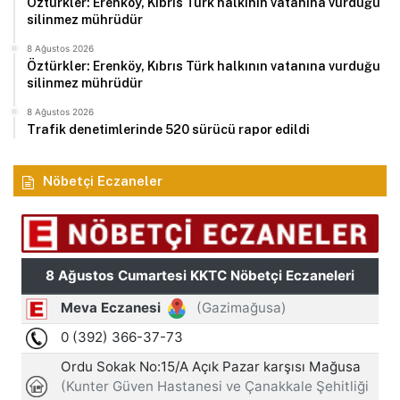
Öztürkler: Erenköy, Kıbrıs Türk halkının vatanına vurduğu
silinmez mührüdür
8 Ağustos 2026
Öztürkler: Erenköy, Kıbrıs Türk halkının vatanına vurduğu
silinmez mührüdür
8 Ağustos 2026
Trafik denetimlerinde 520 sürücü rapor edildi
Nöbetçi Eczaneler