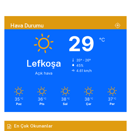
Hava Durumu
29
℃
Lefkoşa
35º - 26º
45%
4.61 km/h
Açık hava
35
36
38
38
37
℃
℃
℃
℃
℃
Paz
Pts
Sal
Çar
Per
En Çok Okunanlar