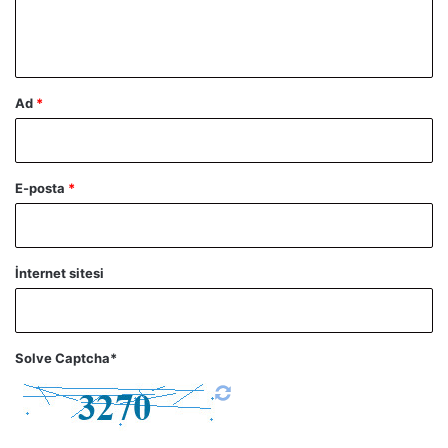
m
*
Ad
*
E-posta
*
İnternet sitesi
Solve Captcha*