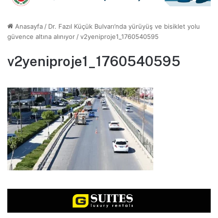
Anasayfa
/
Dr. Fazıl Küçük Bulvarı’nda yürüyüş ve bisiklet yolu
güvence altına alınıyor
/
v2yeniproje1_1760540595
v2yeniproje1_1760540595