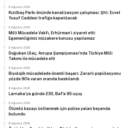
8 Ağustos 2026
Kızılbaş Parkı önünde kanalizasyon çalışması: Şht. Ecvet
Yusuf Caddesi trafiğe kapatılacak
8 Ağustos 2026
Milli Mücadele Vakfı, Erhürman’ı ziyaret etti:
Egemenliğimiz müzakere konusu yapılamaz
8 Ağustos 2026
Doğukan Ulaç, Avrupa Şampiyonası’nda Türkiye Milli
Takımı ile mücadele etti
8 Ağustos 2026
Biyolojik mücadelede önemli başarı: Zararlı popülasyonu
yüzde 90’a varan oranda baskılandı
8 Ağustos 2026
Larnaka’ya günde 230, Baf’a 95 uçuş
8 Ağustos 2026
Ölümlü kazayı üstlenmek için polise yalan beyanda
bulundu
8 Ağustos 2026