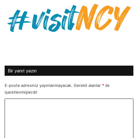
Bir yanıt yazın
E-posta adresiniz yayınlanmayacak.
Gerekli alanlar
*
ile
işaretlenmişlerdir
Y
o
r
u