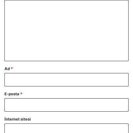
Y
o
r
u
m
*
Ad
*
E-posta
*
İnternet sitesi