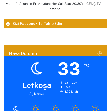
Mustafa Alkan ile Er Meydanı Her Salı Saat 20:30'da GENÇ TV'de
sizlerle.
Bizi Facebook’ta Takip Edin
Hava Durumu
33
℃
Lefkoşa
33º - 28º
55%
8.79 km/h
Açık hava