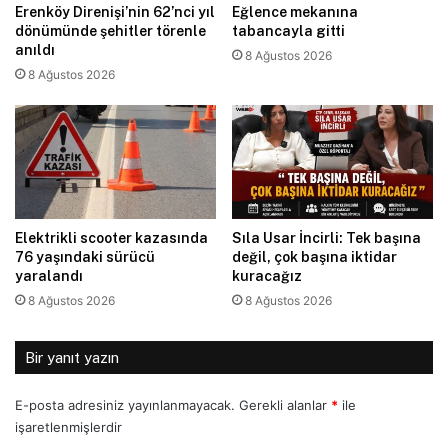
Erenköy Direnişi’nin 62’nci yıl
Eğlence mekanına
dönümünde şehitler törenle
tabancayla gitti
anıldı
8 Ağustos 2026
8 Ağustos 2026
Elektrikli scooter kazasında
Sıla Usar İncirli: Tek başına
76 yaşındaki sürücü
değil, çok başına iktidar
yaralandı
kuracağız
8 Ağustos 2026
8 Ağustos 2026
Bir yanıt yazın
E-posta adresiniz yayınlanmayacak.
Gerekli alanlar
*
ile
işaretlenmişlerdir