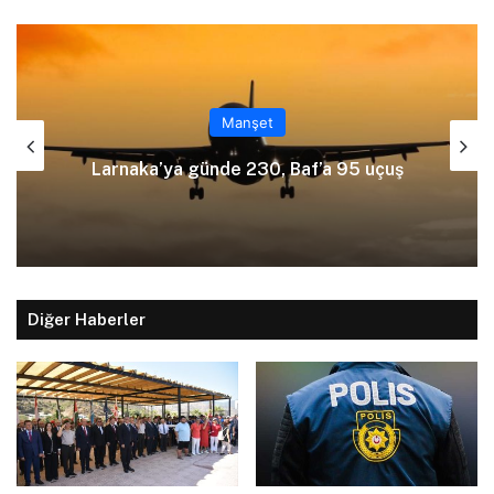
Manşet
Ölümlü kazayı üstlenmek için polise
yalan beyanda bulundu
Diğer Haberler