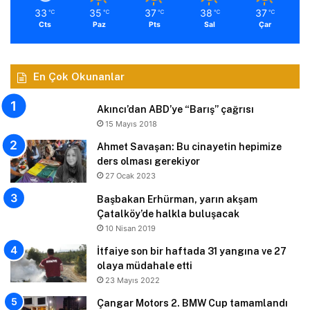
33
35
37
38
37
℃
℃
℃
℃
℃
Cts
Paz
Pts
Sal
Çar
En Çok Okunanlar
Akıncı’dan ABD’ye “Barış” çağrısı
15 Mayıs 2018
Ahmet Savaşan: Bu cinayetin hepimize
ders olması gerekiyor
27 Ocak 2023
Başbakan Erhürman, yarın akşam
Çatalköy’de halkla buluşacak
10 Nisan 2019
İtfaiye son bir haftada 31 yangına ve 27
olaya müdahale etti
23 Mayıs 2022
Çangar Motors 2. BMW Cup tamamlandı