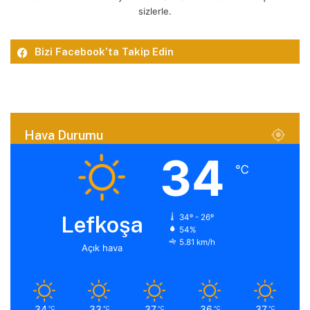
sizlerle.
Bizi Facebook’ta Takip Edin
Hava Durumu
34
℃
Lefkoşa
34º - 26º
54%
5.81 km/h
Açık hava
34
33
37
36
37
℃
℃
℃
℃
℃