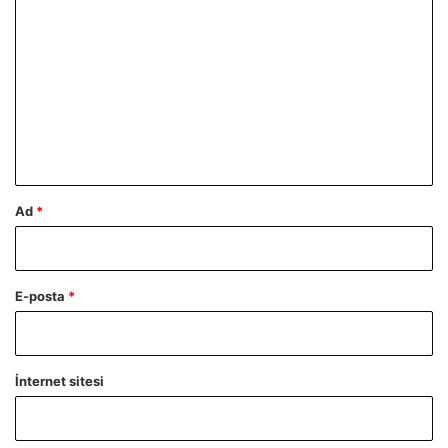
o
r
u
m
*
Ad
*
E-posta
*
İnternet sitesi