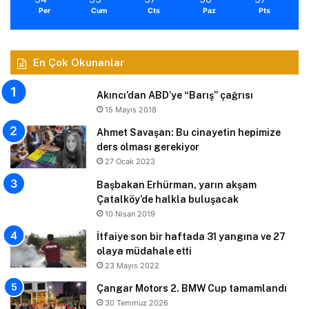
Per
Cum
Cts
Paz
Pts
En Çok Okunanlar
Akıncı’dan ABD’ye “Barış” çağrısı
15 Mayıs 2018
Ahmet Savaşan: Bu cinayetin hepimize
ders olması gerekiyor
27 Ocak 2023
Başbakan Erhürman, yarın akşam
Çatalköy’de halkla buluşacak
10 Nisan 2019
İtfaiye son bir haftada 31 yangına ve 27
olaya müdahale etti
23 Mayıs 2022
Çangar Motors 2. BMW Cup tamamlandı
30 Temmuz 2026