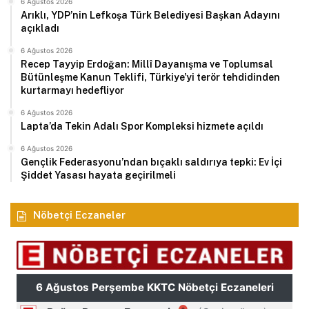
6 Ağustos 2026
Arıklı, YDP’nin Lefkoşa Türk Belediyesi Başkan Adayını
açıkladı
6 Ağustos 2026
Recep Tayyip Erdoğan: Millî Dayanışma ve Toplumsal
Bütünleşme Kanun Teklifi, Türkiye’yi terör tehdidinden
kurtarmayı hedefliyor
6 Ağustos 2026
Lapta’da Tekin Adalı Spor Kompleksi hizmete açıldı
6 Ağustos 2026
Gençlik Federasyonu’ndan bıçaklı saldırıya tepki: Ev İçi
Şiddet Yasası hayata geçirilmeli
Nöbetçi Eczaneler