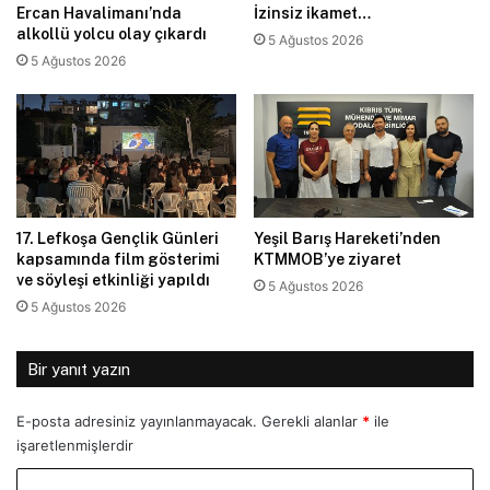
Ercan Havalimanı’nda
İzinsiz ikamet…
alkollü yolcu olay çıkardı
5 Ağustos 2026
5 Ağustos 2026
17. Lefkoşa Gençlik Günleri
Yeşil Barış Hareketi’nden
kapsamında film gösterimi
KTMMOB’ye ziyaret
ve söyleşi etkinliği yapıldı
5 Ağustos 2026
5 Ağustos 2026
Bir yanıt yazın
E-posta adresiniz yayınlanmayacak.
Gerekli alanlar
*
ile
işaretlenmişlerdir
Y