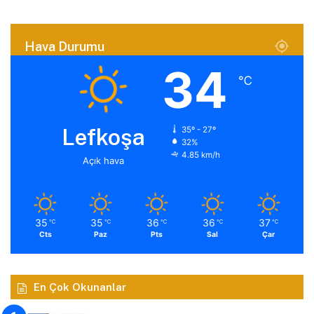
Hava Durumu
34
℃
Lefkoşa
35º - 27º
32%
4.85 km/h
Açık hava
35
35
36
36
37
℃
℃
℃
℃
℃
Cts
Paz
Pts
Sal
Çar
En Çok Okunanlar