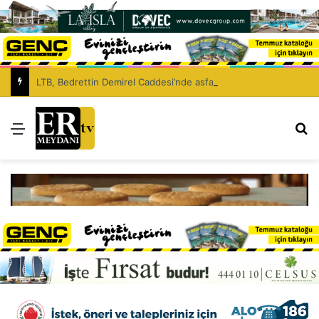
LTB, Bedrettin Demirel Caddesi’nde asfaltlama çalışması yapacak
Menü
Ar