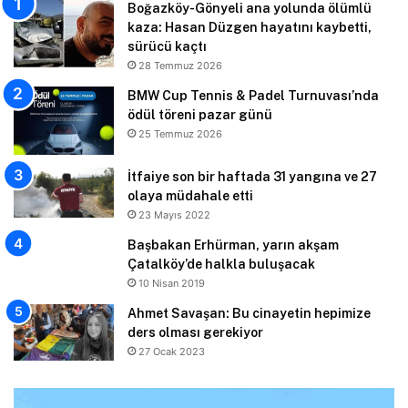
Boğazköy-Gönyeli ana yolunda ölümlü
kaza: Hasan Düzgen hayatını kaybetti,
sürücü kaçtı
28 Temmuz 2026
BMW Cup Tennis & Padel Turnuvası’nda
ödül töreni pazar günü
25 Temmuz 2026
İtfaiye son bir haftada 31 yangına ve 27
olaya müdahale etti
23 Mayıs 2022
Başbakan Erhürman, yarın akşam
Çatalköy’de halkla buluşacak
10 Nisan 2019
Ahmet Savaşan: Bu cinayetin hepimize
ders olması gerekiyor
27 Ocak 2023