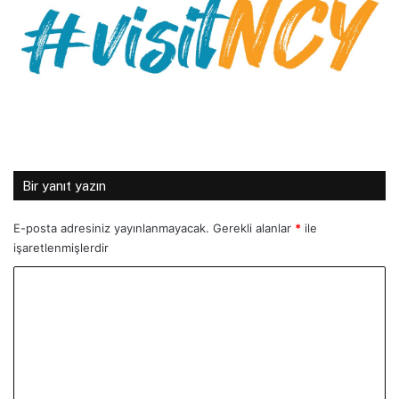
Bir yanıt yazın
E-posta adresiniz yayınlanmayacak.
Gerekli alanlar
*
ile
işaretlenmişlerdir
Y
o
r
u
m