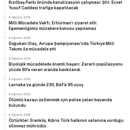
Kızılbaş Parkı önünde kanalizasyon çalışması: Şht. Ecvet
Yusuf Caddesi trafiğe kapatılacak
8 Ağustos 2026
Milli Mücadele Vakfı, Erhürman’ı ziyaret etti:
Egemenliğimiz müzakere konusu yapılamaz
8 Ağustos 2026
Doğukan Ulaç, Avrupa Şampiyonası’nda Türkiye Milli
Takımı ile mücadele etti
8 Ağustos 2026
Biyolojik mücadelede önemli başarı: Zararlı popülasyonu
yüzde 90’a varan oranda baskılandı
8 Ağustos 2026
Larnaka’ya günde 230, Baf’a 95 uçuş
8 Ağustos 2026
Ölümlü kazayı üstlenmek için polise yalan beyanda
bulundu
8 Ağustos 2026
Öztürkler: Erenköy, Kıbrıs Türk halkının vatanına vurduğu
silinmez mührüdür