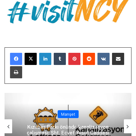
LinkedIn
Tumblr
Pinterest
Reddit
VKontakte
E-Posta ile paylaş
Yazdır
Manşet
Kızılbaş Parkı önünde kanalizasyon
çalışması: Şht. Ecvet Yusuf Caddesi