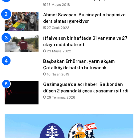
15 Mayıs 2018
Ahmet Savaşan: Bu cinayetin hepimize
ders olması gerekiyor
27 Ocak 2023
İtfaiye son bir haftada 31 yangına ve 27
olaya müdahale etti
23 Mayıs 2022
Başbakan Erhürman, yarın akşam
Çatalköy’de halkla buluşacak
10 Nisan 2019
Gazimağusa’da acı haber: Balkondan
düşen 2 yaşındaki çocuk yaşamını yitirdi
29 Temmuz 2026