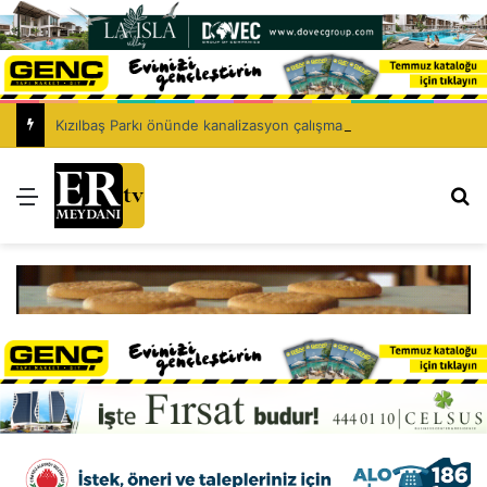
Kızılbaş Parkı önünde kanalizasyon çalışması: Şht. Ecvet Yusuf Caddesi trafiğe kapatılacak
Menü
Ar