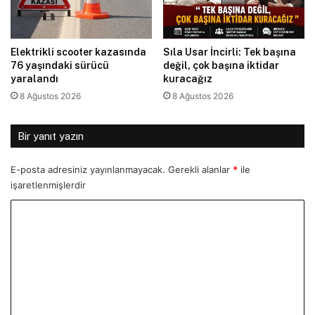
Elektrikli scooter kazasında
Sıla Usar İncirli: Tek başına
76 yaşındaki sürücü
değil, çok başına iktidar
yaralandı
kuracağız
8 Ağustos 2026
8 Ağustos 2026
Bir yanıt yazın
E-posta adresiniz yayınlanmayacak.
Gerekli alanlar
*
ile
işaretlenmişlerdir
Y
o
r
u
m