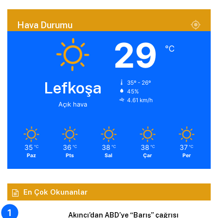
Hava Durumu
29
℃
Lefkoşa
35º - 26º
45%
4.61 km/h
Açık hava
35
36
38
38
37
℃
℃
℃
℃
℃
Paz
Pts
Sal
Çar
Per
En Çok Okunanlar
Akıncı’dan ABD’ye “Barış” çağrısı