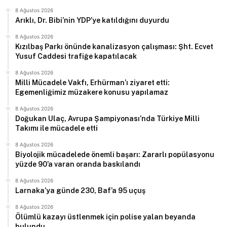
8 Ağustos 2026
Arıklı, Dr. Bibi’nin YDP’ye katıldığını duyurdu
8 Ağustos 2026
Kızılbaş Parkı önünde kanalizasyon çalışması: Şht. Ecvet
Yusuf Caddesi trafiğe kapatılacak
8 Ağustos 2026
Milli Mücadele Vakfı, Erhürman’ı ziyaret etti:
Egemenliğimiz müzakere konusu yapılamaz
8 Ağustos 2026
Doğukan Ulaç, Avrupa Şampiyonası’nda Türkiye Milli
Takımı ile mücadele etti
8 Ağustos 2026
Biyolojik mücadelede önemli başarı: Zararlı popülasyonu
yüzde 90’a varan oranda baskılandı
8 Ağustos 2026
Larnaka’ya günde 230, Baf’a 95 uçuş
8 Ağustos 2026
Ölümlü kazayı üstlenmek için polise yalan beyanda
bulundu