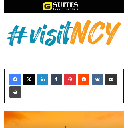
LinkedIn
Tumblr
Pinterest
Reddit
VKontakte
E-Posta ile paylaş
Yazdır