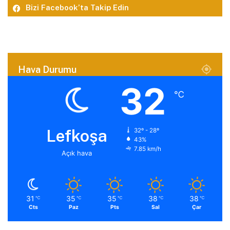
Bizi Facebook’ta Takip Edin
Hava Durumu
32
℃
Lefkoşa
32º - 28º
43%
7.85 km/h
Açık hava
31
35
35
38
38
℃
℃
℃
℃
℃
Cts
Paz
Pts
Sal
Çar