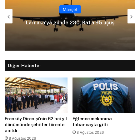
Manşet
Ölümlü kazayı üstlenmek için poli
5 uçuş
yalan beyanda bulundu
Diğer Haberler
Erenköy Direnişi’nin 62’nci yıl
Eğlence mekanına
dönümünde şehitler törenle
tabancayla gitti
anıldı
8 Ağustos 2026
8 Ağustos 2026