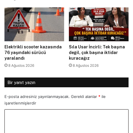
Elektrikli scooter kazasında
Sıla Usar İncirli: Tek başına
76 yaşındaki sürücü
değil, çok başına iktidar
yaralandı
kuracağız
8 Ağustos 2026
8 Ağustos 2026
Bir yanıt yazın
E-posta adresiniz yayınlanmayacak.
Gerekli alanlar
*
ile
işaretlenmişlerdir
Y
o
r