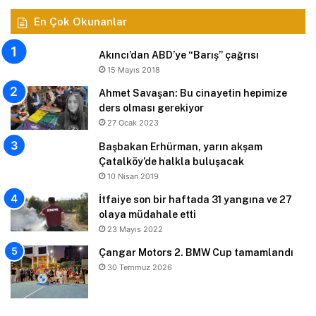
En Çok Okunanlar
Akıncı’dan ABD’ye “Barış” çağrısı
15 Mayıs 2018
Ahmet Savaşan: Bu cinayetin hepimize
ders olması gerekiyor
27 Ocak 2023
Başbakan Erhürman, yarın akşam
Çatalköy’de halkla buluşacak
10 Nisan 2019
İtfaiye son bir haftada 31 yangına ve 27
olaya müdahale etti
23 Mayıs 2022
Çangar Motors 2. BMW Cup tamamlandı
30 Temmuz 2026