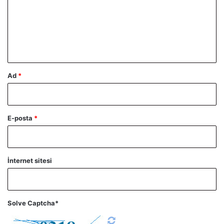
u
m
*
Ad
*
E-posta
*
İnternet sitesi
Solve Captcha*