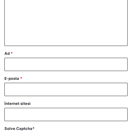
r
u
m
*
Ad
*
E-posta
*
İnternet sitesi
Solve Captcha*