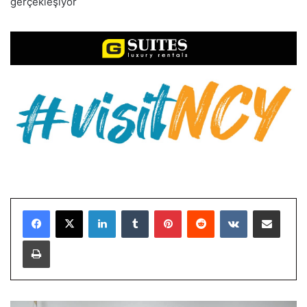
gerçekleşiyor
LinkedIn
Tumblr
Pinterest
Reddit
VKontakte
E-Posta ile paylaş
Yazdır