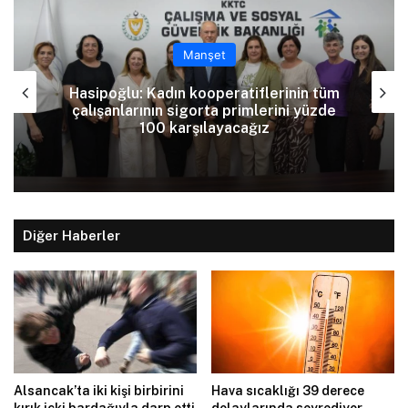
Manşet
Tatar: Enosis zihniyetine karşı varoluş
mücadelemiz devam ediyor
Diğer Haberler
Alsancak’ta iki kişi birbirini
Hava sıcaklığı 39 derece