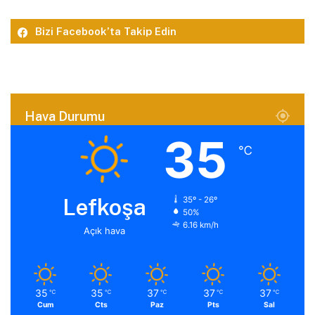
Bizi Facebook’ta Takip Edin
Hava Durumu
35
℃
Lefkoşa
35º - 26º
50%
6.16 km/h
Açık hava
35
35
37
37
37
℃
℃
℃
℃
℃
Cum
Cts
Paz
Pts
Sal