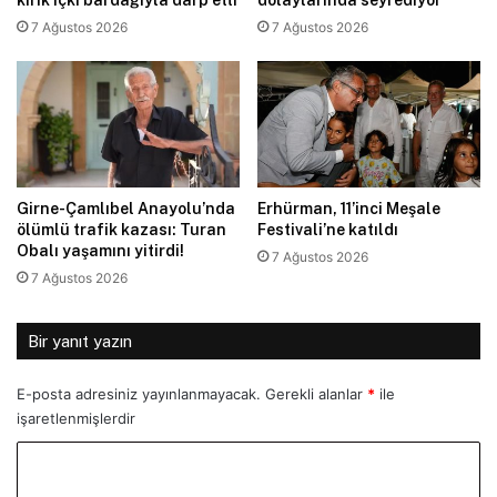
kırık içki bardağıyla darp etti
dolaylarında seyrediyor
7 Ağustos 2026
7 Ağustos 2026
Girne-Çamlıbel Anayolu’nda
Erhürman, 11’inci Meşale
ölümlü trafik kazası: Turan
Festivali’ne katıldı
Obalı yaşamını yitirdi!
7 Ağustos 2026
7 Ağustos 2026
Bir yanıt yazın
E-posta adresiniz yayınlanmayacak.
Gerekli alanlar
*
ile
işaretlenmişlerdir
Y
o