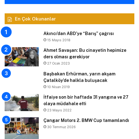
En Çok Okunanlar
Akıncı’dan ABD’ye “Barış” çağrısı
15 Mayıs 2018
Ahmet Savaşan: Bu cinayetin hepimize
ders olması gerekiyor
27 Ocak 2023
Başbakan Erhürman, yarın akşam
Çatalköy’de halkla buluşacak
10 Nisan 2019
İtfaiye son bir haftada 31 yangına ve 27
olaya müdahale etti
23 Mayıs 2022
Çangar Motors 2. BMW Cup tamamlandı
30 Temmuz 2026