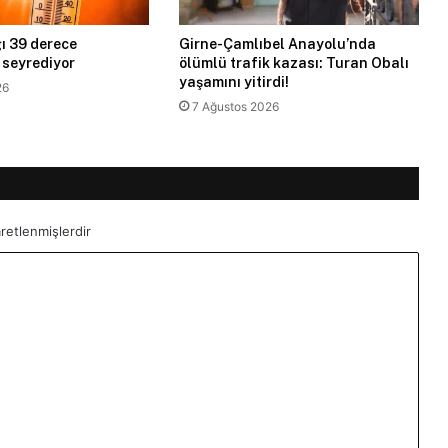
ı 39 derece
Girne-Çamlıbel Anayolu’nda
 seyrediyor
ölümlü trafik kazası: Turan Obalı
yaşamını yitirdi!
26
7 Ağustos 2026
aretlenmişlerdir