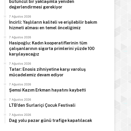
bütüncül bir yaklaşımla yeniden
Türkiye Cumhurbaşkanı E
değerlendirmesi gerekiyor
Arabistan’d
7 Ağustos 2026
İncirli: Yaşlıların kaliteli ve erişilebilir bakım
hizmeti alması en temel önceliğimiz
7 Ağustos 2026
Hasipoğlu: Kadın kooperatiflerinin tüm
çalışanlarının sigorta primlerini yüzde 100
 2026
7 Ağustos 2026
7 Ağustos 2026
karşılayacağız
Hasipoğlu: Kadın kooperatiflerinin tüm çalışanlarının sigorta primlerini yüzde 100 karşılayacağız
Tatar: Enosis zihniyetine karşı varoluş mücadelemiz devam ediyor
Şemsi Kazım Erkman hayatını kaybetti
7 Ağustos 2026
Tatar: Enosis zihniyetine karşı varoluş
mücadelemiz devam ediyor
7 Ağustos 2026
Şemsi Kazım Erkman hayatını kaybetti
7 Ağustos 2026
LTB’den Surlariçi Çocuk Festivali
7 Ağustos 2026
Dağ yolu pazar günü trafiğe kapatılacak