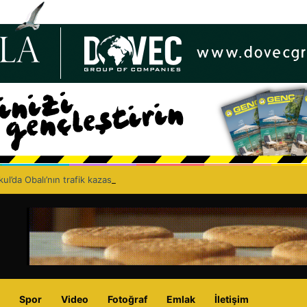
ul’da Obalı’nın trafik kazasında hayatını kaybetmesinin ardından isyan et
Spor
Video
Fotoğraf
Emlak
İletişim