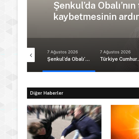
Şenkul’da Obalı’nın 
kaybetmesinin ardınd
Tur
Ağustos 2026
7 Ağustos 2026
7 Ağustos 2026
Güney Kıbrıs’ta yeni kabine göreve başladı
Şenkul’da Obalı’nın trafik kazasında hayatını kaybetmesinin ardından isyan etti: Affet bizi Turan amca
Türkiye Cumhurbaş
Diğer Haberler