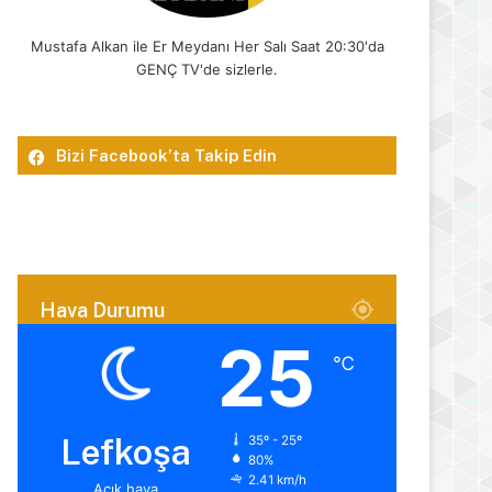
Mustafa Alkan ile Er Meydanı Her Salı Saat 20:30'da
GENÇ TV'de sizlerle.
Bizi Facebook’ta Takip Edin
Hava Durumu
25
℃
Lefkoşa
35º - 25º
80%
2.41 km/h
Açık hava