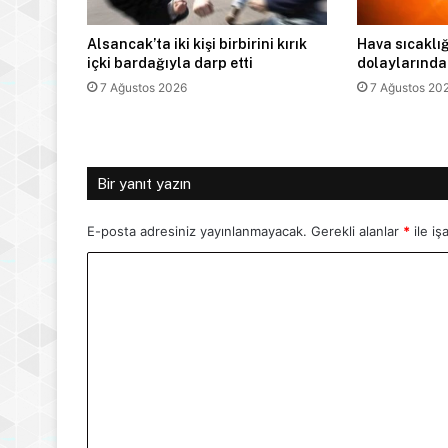
Alsancak’ta iki kişi birbirini kırık
Hava sıcaklığ
içki bardağıyla darp etti
dolaylarında
7 Ağustos 2026
7 Ağustos 20
Bir yanıt yazın
E-posta adresiniz yayınlanmayacak.
Gerekli alanlar
*
ile iş
Y
o
r
u
m
*