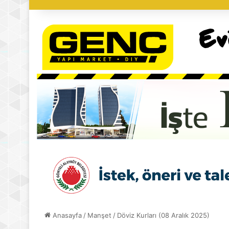
Anasayfa
/
Manşet
/
Döviz Kurları (08 Aralık 2025)