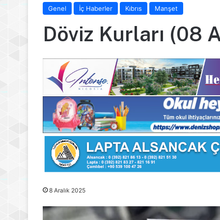
Genel
İç Haberler
Kıbrıs
Manşet
Döviz Kurları (08 
8 Aralık 2025