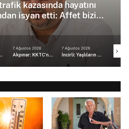
trafik kazasında hayatını
an isyan etti: Affet bizi
an amca
7 Ağustos 2026
7 Ağustos 2026
7 Ağustos
kanı Erdoğan, Suudi Arabistan’da
Akpınar: KKTC’nin güvenlik politikalarını bütüncül bir yaklaşımla yeniden değerlendirmesi gerekiyor
İncirli: Yaşlıların kaliteli ve erişilebilir bakım hizmeti alması en temel önceliğimiz