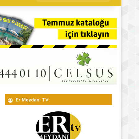
yap
...
Er Meydanı TV