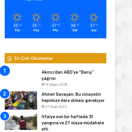
35
35
37
38
37
℃
℃
℃
℃
℃
Cts
Paz
Pts
Sal
Çar
En Çok Okunanlar
Akıncı’dan ABD’ye “Barış”
çağrısı
15 Mayıs 2018
Ahmet Savaşan: Bu cinayetin
hepimize ders olması gerekiyor
27 Ocak 2023
İtfaiye son bir haftada 31
yangına ve 27 olaya müdahale
etti