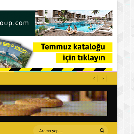
ti: Affet bizi Turan amca
Arama