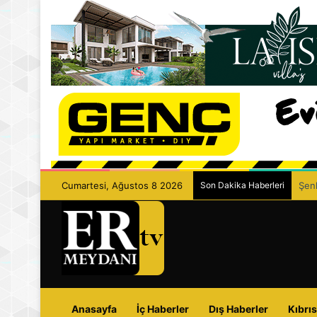
Cumartesi, Ağustos 8 2026
Son Dakika Haberleri
Şenk
Anasayfa
İç Haberler
Dış Haberler
Kıbrıs