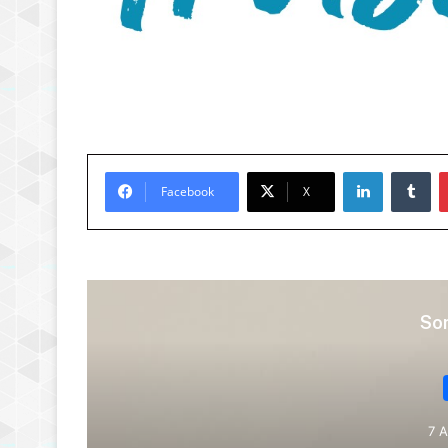
LinkedIn
Tu
Facebook
X
Son
7 