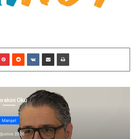
mblr
Pinterest
Reddit
VKontakte
E-Posta ile paylaş
Yazdır
rakini Oku
Manşet
Ağustos 2026