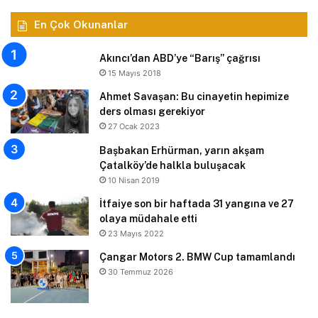
En Çok Okunanlar
Akıncı’dan ABD’ye “Barış” çağrısı
15 Mayıs 2018
Ahmet Savaşan: Bu cinayetin hepimize
ders olması gerekiyor
27 Ocak 2023
Başbakan Erhürman, yarın akşam
Çatalköy’de halkla buluşacak
10 Nisan 2019
İtfaiye son bir haftada 31 yangına ve 27
olaya müdahale etti
23 Mayıs 2022
Çangar Motors 2. BMW Cup tamamlandı
30 Temmuz 2026