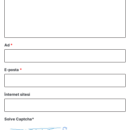
u
m
*
Ad
*
E-posta
*
İnternet sitesi
Solve Captcha*