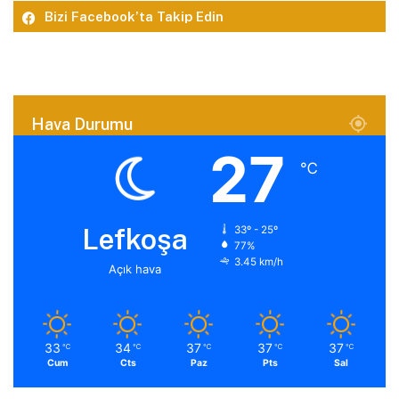
Bizi Facebook’ta Takip Edin
Hava Durumu
27
℃
Lefkoşa
33º - 25º
77%
3.45 km/h
Açık hava
33
34
37
37
37
℃
℃
℃
℃
℃
Cum
Cts
Paz
Pts
Sal