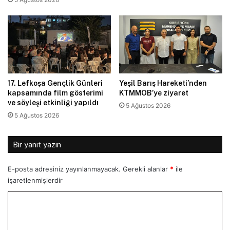
17. Lefkoşa Gençlik Günleri
Yeşil Barış Hareketi’nden
kapsamında film gösterimi
KTMMOB’ye ziyaret
ve söyleşi etkinliği yapıldı
5 Ağustos 2026
5 Ağustos 2026
Bir yanıt yazın
E-posta adresiniz yayınlanmayacak.
Gerekli alanlar
*
ile
işaretlenmişlerdir
Y
o
r