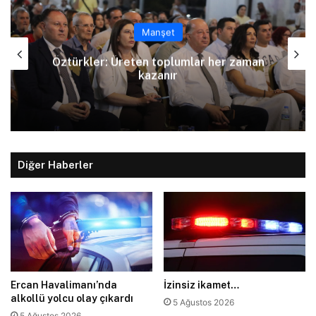
Manşet
Arıklı, YDP’nin Lefkoşa Türk Belediyesi
Başkan Adayını açıkladı
Diğer Haberler
Ercan Havalimanı’nda
İzinsiz ikamet…
alkollü yolcu olay çıkardı
5 Ağustos 2026
5 Ağustos 2026