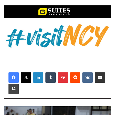
LinkedIn
Tumblr
Pinterest
Reddit
VKontakte
E-Posta ile paylaş
Yazdır