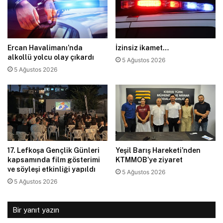
Ercan Havalimanı’nda
İzinsiz ikamet…
alkollü yolcu olay çıkardı
5 Ağustos 2026
5 Ağustos 2026
17. Lefkoşa Gençlik Günleri
Yeşil Barış Hareketi’nden
kapsamında film gösterimi
KTMMOB’ye ziyaret
ve söyleşi etkinliği yapıldı
5 Ağustos 2026
5 Ağustos 2026
Bir yanıt yazın