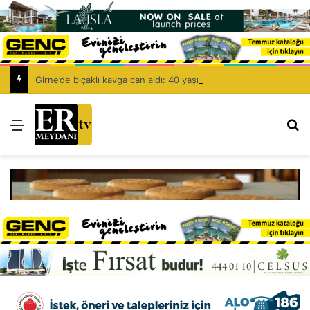
Girne’de bıçaklı kavga can aldı: 40 yaşındaki adam yaşamını yitirdi
Menü
Ar