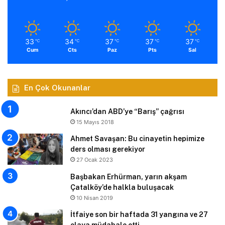
33
34
37
37
37
℃
℃
℃
℃
℃
Cum
Cts
Paz
Pts
Sal
En Çok Okunanlar
Akıncı’dan ABD’ye “Barış” çağrısı
15 Mayıs 2018
Ahmet Savaşan: Bu cinayetin hepimize
ders olması gerekiyor
27 Ocak 2023
Başbakan Erhürman, yarın akşam
Çatalköy’de halkla buluşacak
10 Nisan 2019
İtfaiye son bir haftada 31 yangına ve 27
olaya müdahale etti