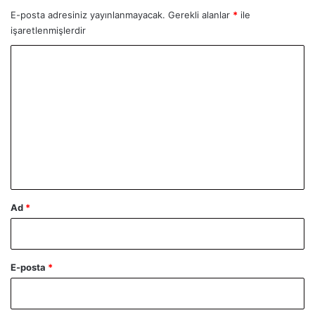
E-posta adresiniz yayınlanmayacak.
Gerekli alanlar
*
ile
işaretlenmişlerdir
Y
o
r
u
m
*
Ad
*
E-posta
*