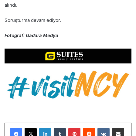
alındı.
Soruşturma devam ediyor.
Fotoğraf: Gadara Medya
LinkedIn
Tumblr
Pinterest
Reddit
VKontakte
E-Posta ile paylaş