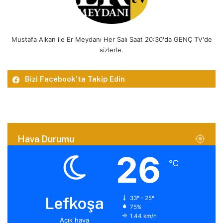
Mustafa Alkan ile Er Meydanı Her Salı Saat 20:30'da GENÇ TV'de
sizlerle.
Bizi Facebook’ta Takip Edin
Hava Durumu
26
℃
Lefkoşa
33º - 25º
75%
1.44 km/h
Açık hava