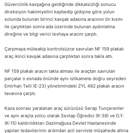
Güvercinlik kavşağına geldiğinde dikkatsizliği sonucu
direksiyon hakimiyetini kaybedip gidişine göre yolun
solunda bulunan birinci kavşak adasına aracının ön kısmı
ile çarptıktan sonra ada üzerinde bulunan aydınlatma
direğine ve bilgi verici levhaya aracını çarptı.
Çarpmaya müteakip kontrolsüzce savrulan NF 159 plakalı
araç ikinci kavşak adasına çarptıktan sonra takla attı.
NF 159 plakalı aracın takla atması ile araçtan savrulan
parçalar o esnada önünde aynı istikamete doğru seyreden
Emirhan Telli (E-23) yönetimindeki ZYL 482 plakalı aracın
tavanına çarptı.
Kaza sonrası yaralanan araç sürücüsü Serap Tunçerenler
ve aynı araçta yolcu olarak Sevtap Öğredici (K-38) ve D.Y.
(K-15) kaldırıldıkları Gazimağusa Devlet Hastanesinde
yapılan tedavilerinin ardından acil serviste müşahede altına