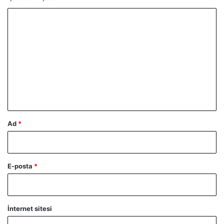
Y
o
r
u
m
*
Ad
*
E-posta
*
İnternet sitesi