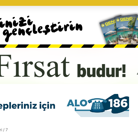
ri
/
7