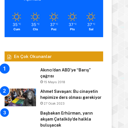
35
35
37
37
37
℃
℃
℃
℃
℃
Cum
Cts
Paz
Pts
Sal
En Çok Okunanlar
Akıncı’dan ABD’ye “Barış”
çağrısı
15 Mayıs 2018
Ahmet Savaşan: Bu cinayetin
hepimize ders olması gerekiyor
27 Ocak 2023
Başbakan Erhürman, yarın
akşam Çatalköy’de halkla
buluşacak