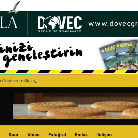
 Obalı’nın trafik kazasında hayatını kaybetmesinin ardından isyan etti: A
Spor
Video
Fotoğraf
Emlak
İletişim