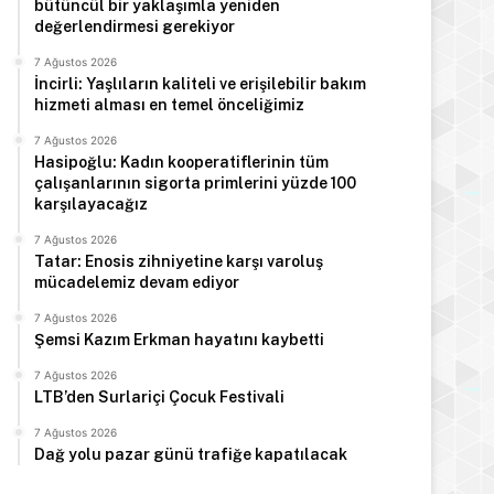
bütüncül bir yaklaşımla yeniden
değerlendirmesi gerekiyor
7 Ağustos 2026
İncirli: Yaşlıların kaliteli ve erişilebilir bakım
hizmeti alması en temel önceliğimiz
7 Ağustos 2026
Hasipoğlu: Kadın kooperatiflerinin tüm
çalışanlarının sigorta primlerini yüzde 100
karşılayacağız
7 Ağustos 2026
Tatar: Enosis zihniyetine karşı varoluş
mücadelemiz devam ediyor
7 Ağustos 2026
Şemsi Kazım Erkman hayatını kaybetti
7 Ağustos 2026
LTB’den Surlariçi Çocuk Festivali
7 Ağustos 2026
Dağ yolu pazar günü trafiğe kapatılacak