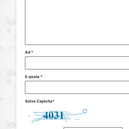
r
u
m
*
Ad
*
E-posta
*
Solve Captcha*