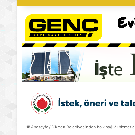
Anasayfa
/
Dikmen Belediyesi’nden halk sağlığı hizmetle