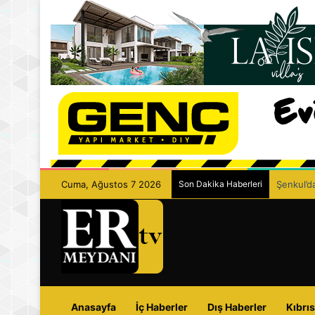
Cuma, Ağustos 7 2026
Son Dakika Haberleri
Şenkul’da
Anasayfa
İç Haberler
Dış Haberler
Kıbrıs