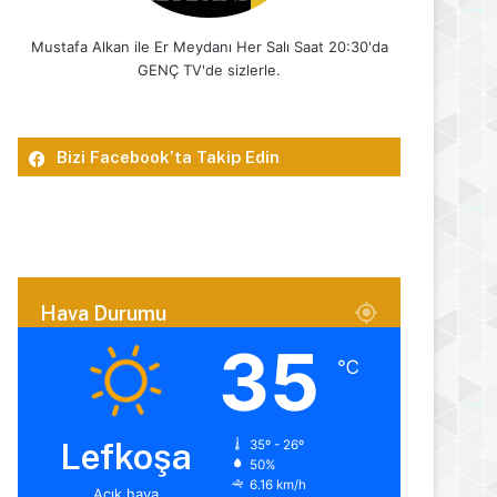
Mustafa Alkan ile Er Meydanı Her Salı Saat 20:30'da
GENÇ TV'de sizlerle.
Bizi Facebook’ta Takip Edin
Hava Durumu
35
℃
Lefkoşa
35º - 26º
50%
6.16 km/h
Açık hava