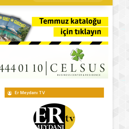
yap
...
Er Meydanı TV