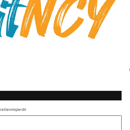
aretlenmişlerdir