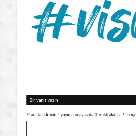
Bir yanıt yazın
E-posta adresiniz yayınlanmayacak.
Gerekli alanlar
*
ile iş
Y
o