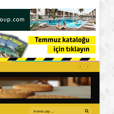
ffet bizi Turan amca
Arama