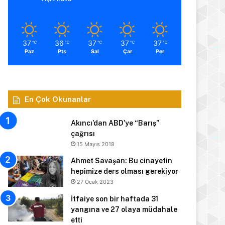
37
36
37
37
37
℃
℃
℃
℃
℃
Paz
Pts
Sal
Çar
Per
En Çok Okunanlar
Akıncı’dan ABD’ye “Barış”
çağrısı
15 Mayıs 2018
Ahmet Savaşan: Bu cinayetin
hepimize ders olması gerekiyor
27 Ocak 2023
İtfaiye son bir haftada 31
yangına ve 27 olaya müdahale
etti