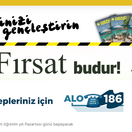
m öğretim yılı Pazartesi günü başlayacak