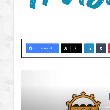
LinkedIn
Tu
Facebook
X
Son
8 