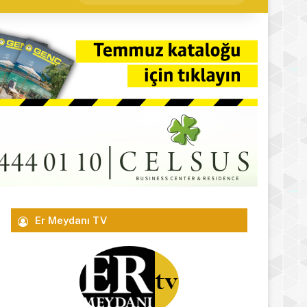
yap
...
Er Meydanı TV