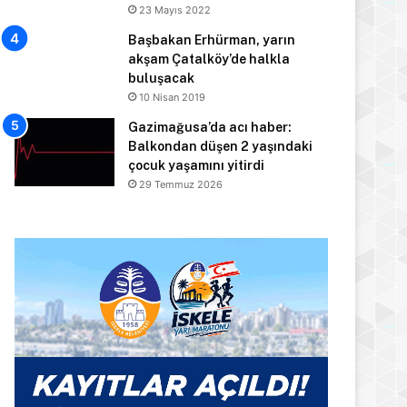
23 Mayıs 2022
Başbakan Erhürman, yarın
akşam Çatalköy’de halkla
buluşacak
10 Nisan 2019
Gazimağusa’da acı haber:
Balkondan düşen 2 yaşındaki
çocuk yaşamını yitirdi
29 Temmuz 2026