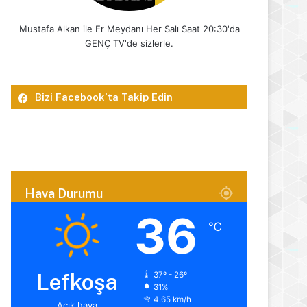
Mustafa Alkan ile Er Meydanı Her Salı Saat 20:30'da
GENÇ TV'de sizlerle.
Bizi Facebook’ta Takip Edin
Hava Durumu
36
℃
Lefkoşa
37º - 26º
31%
4.65 km/h
Açık hava