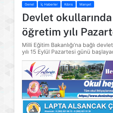
Genel
İç Haberler
Kıbrıs
Manşet
Devlet okullarınd
öğretim yılı Pazar
Milli Eğitim Bakanlığı’na bağlı dev
yılı 15 Eylül Pazartesi günü başlaya