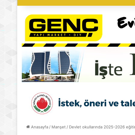
Anasayfa
/
Manşet
/
Devlet okullarında 2025-2026 eğiti