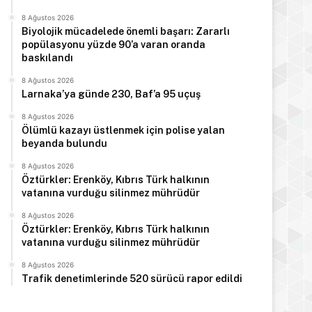
8 Ağustos 2026
Biyolojik mücadelede önemli başarı: Zararlı
popülasyonu yüzde 90’a varan oranda
baskılandı
8 Ağustos 2026
Larnaka’ya günde 230, Baf’a 95 uçuş
8 Ağustos 2026
Ölümlü kazayı üstlenmek için polise yalan
beyanda bulundu
8 Ağustos 2026
Öztürkler: Erenköy, Kıbrıs Türk halkının
vatanına vurduğu silinmez mührüdür
8 Ağustos 2026
Öztürkler: Erenköy, Kıbrıs Türk halkının
vatanına vurduğu silinmez mührüdür
8 Ağustos 2026
Trafik denetimlerinde 520 sürücü rapor edildi