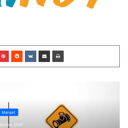
mblr
Pinterest
Reddit
VKontakte
E-Posta ile paylaş
Yazdır
rakini Oku
Manşet
Ağustos 2026