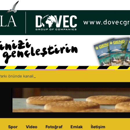
Parkı önünde kanalizasyon çalışması: Şht. Ecvet Yusuf Caddesi trafiğe ka
Spor
Video
Fotoğraf
Emlak
İletişim