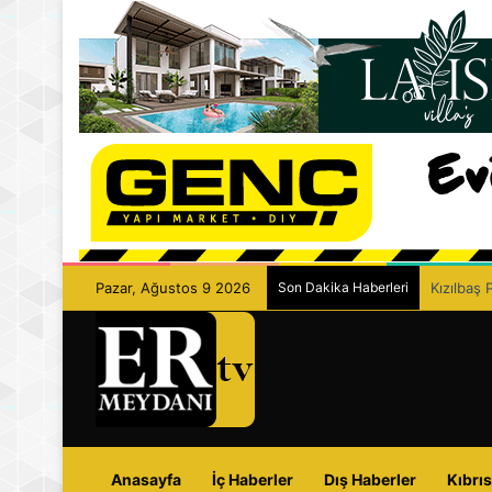
Pazar, Ağustos 9 2026
Son Dakika Haberleri
Kızılbaş 
Anasayfa
İç Haberler
Dış Haberler
Kıbrıs