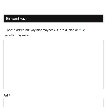
Bir yanıt yazın
E-posta adresiniz yayınlanmayacak.
Gerekli alanlar
*
ile
işaretlenmişlerdir
Y
o
r
u
m
*
Ad
*