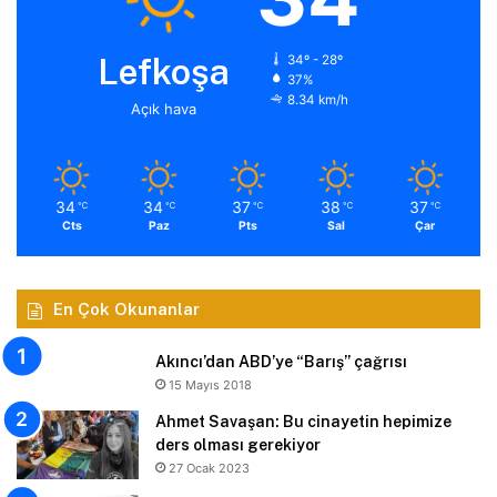
Lefkoşa
34º - 28º
37%
8.34 km/h
Açık hava
34
34
37
38
37
℃
℃
℃
℃
℃
Cts
Paz
Pts
Sal
Çar
En Çok Okunanlar
Akıncı’dan ABD’ye “Barış” çağrısı
15 Mayıs 2018
Ahmet Savaşan: Bu cinayetin hepimize
ders olması gerekiyor
27 Ocak 2023