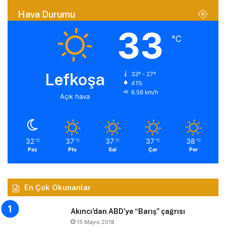
Hava Durumu
33
℃
Lefkoşa
33º - 27º
41%
6.56 km/h
Açık hava
32
37
37
37
38
℃
℃
℃
℃
℃
Paz
Pts
Sal
Çar
Per
En Çok Okunanlar
Akıncı’dan ABD’ye “Barış” çağrısı
15 Mayıs 2018