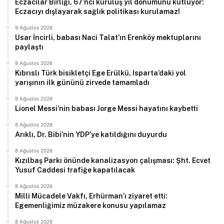
Eczacılar Birliği, 67’nci kuruluş yıl dönümünü kutluyor:
Eczacıyı dışlayarak sağlık politikası kurulamaz!
9 Ağustos 2026
Usar İncirli, babası Naci Talat’ın Erenköy mektuplarını
paylaştı
9 Ağustos 2026
Kıbrıslı Türk bisikletçi Ege Erülkü, Isparta’daki yol
yarışının ilk gününü zirvede tamamladı
9 Ağustos 2026
Lionel Messi’nin babası Jorge Messi hayatını kaybetti
8 Ağustos 2026
Arıklı, Dr. Bibi’nin YDP’ye katıldığını duyurdu
8 Ağustos 2026
Kızılbaş Parkı önünde kanalizasyon çalışması: Şht. Ecvet
Yusuf Caddesi trafiğe kapatılacak
8 Ağustos 2026
Milli Mücadele Vakfı, Erhürman’ı ziyaret etti:
Egemenliğimiz müzakere konusu yapılamaz
8 Ağustos 2026