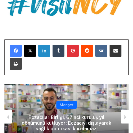
LinkedIn
Tumblr
Pinterest
Reddit
VKontakte
E-Posta ile paylaş
Yazdır
Manşet
Eczacılar Birliği, 67’nci kuruluş yıl
dönümünü kutluyor: Eczacıyı dışlayarak
sağlık politikası kurulamaz!