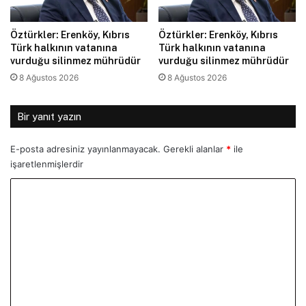
Öztürkler: Erenköy, Kıbrıs
Öztürkler: Erenköy, Kıbrıs
Türk halkının vatanına
Türk halkının vatanına
vurduğu silinmez mührüdür
vurduğu silinmez mührüdür
8 Ağustos 2026
8 Ağustos 2026
Bir yanıt yazın
E-posta adresiniz yayınlanmayacak.
Gerekli alanlar
*
ile
işaretlenmişlerdir
Y
o
r
u
m
*