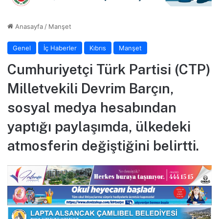
Anasayfa
/
Manşet
Genel
İç Haberler
Kıbrıs
Manşet
Cumhuriyetçi Türk Partisi (CTP)
Milletvekili Devrim Barçın,
sosyal medya hesabından
yaptığı paylaşımda, ülkedeki
atmosferin değiştiğini belirtti.