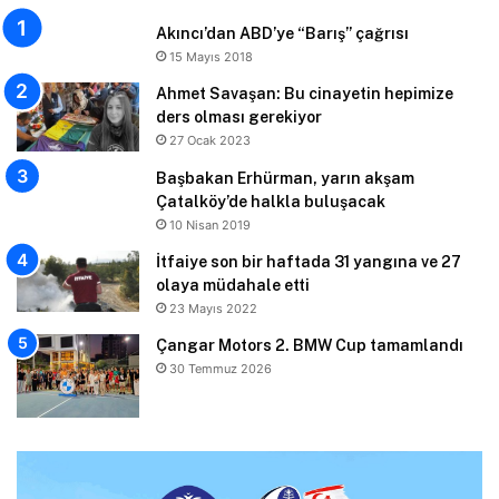
Akıncı’dan ABD’ye “Barış” çağrısı
15 Mayıs 2018
Ahmet Savaşan: Bu cinayetin hepimize
ders olması gerekiyor
27 Ocak 2023
Başbakan Erhürman, yarın akşam
Çatalköy’de halkla buluşacak
10 Nisan 2019
İtfaiye son bir haftada 31 yangına ve 27
olaya müdahale etti
23 Mayıs 2022
Çangar Motors 2. BMW Cup tamamlandı
30 Temmuz 2026