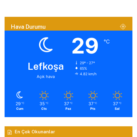
Hava Durumu
29
℃
Lefkoşa
29º - 27º
65%
4.82 km/h
Açık hava
29
35
37
37
37
℃
℃
℃
℃
℃
Cum
Cts
Paz
Pts
Sal
En Çok Okunanlar