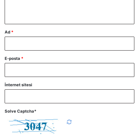
m
*
Ad
*
E-posta
*
İnternet sitesi
Solve Captcha*