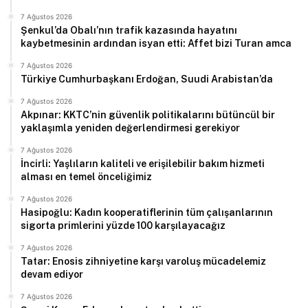
7 Ağustos 2026
Şenkul’da Obalı’nın trafik kazasında hayatını
kaybetmesinin ardından isyan etti: Affet bizi Turan amca
7 Ağustos 2026
Türkiye Cumhurbaşkanı Erdoğan, Suudi Arabistan’da
7 Ağustos 2026
Akpınar: KKTC’nin güvenlik politikalarını bütüncül bir
yaklaşımla yeniden değerlendirmesi gerekiyor
7 Ağustos 2026
İncirli: Yaşlıların kaliteli ve erişilebilir bakım hizmeti
alması en temel önceliğimiz
7 Ağustos 2026
Hasipoğlu: Kadın kooperatiflerinin tüm çalışanlarının
sigorta primlerini yüzde 100 karşılayacağız
7 Ağustos 2026
Tatar: Enosis zihniyetine karşı varoluş mücadelemiz
devam ediyor
7 Ağustos 2026