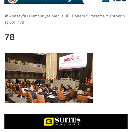
Anasayfa
/
Cumhuriyet Meclisi 10. Dönem 5. Yasama Yılı’nı yarın
açıyor!
/
78
78