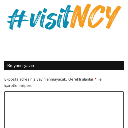
Bir yanıt yazın
E-posta adresiniz yayınlanmayacak.
Gerekli alanlar
*
ile
işaretlenmişlerdir
Y
o
r
u