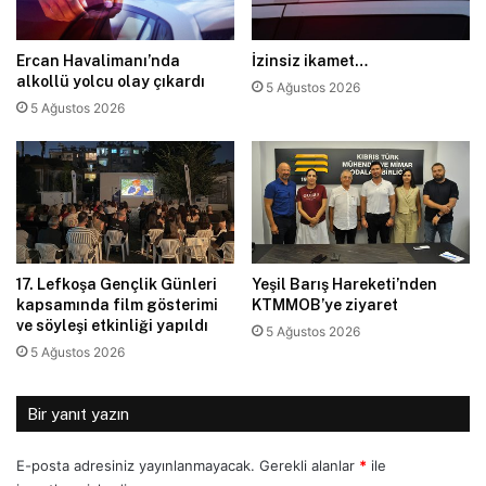
Ercan Havalimanı’nda
İzinsiz ikamet…
alkollü yolcu olay çıkardı
5 Ağustos 2026
5 Ağustos 2026
17. Lefkoşa Gençlik Günleri
Yeşil Barış Hareketi’nden
kapsamında film gösterimi
KTMMOB’ye ziyaret
ve söyleşi etkinliği yapıldı
5 Ağustos 2026
5 Ağustos 2026
Bir yanıt yazın
E-posta adresiniz yayınlanmayacak.
Gerekli alanlar
*
ile