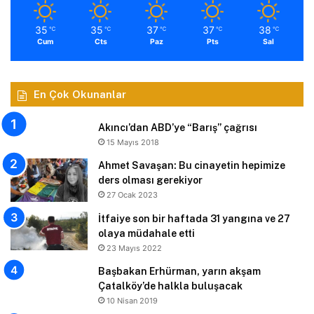
35
35
37
37
38
℃
℃
℃
℃
℃
Cum
Cts
Paz
Pts
Sal
En Çok Okunanlar
Akıncı’dan ABD’ye “Barış” çağrısı
15 Mayıs 2018
Ahmet Savaşan: Bu cinayetin hepimize
ders olması gerekiyor
27 Ocak 2023
İtfaiye son bir haftada 31 yangına ve 27
olaya müdahale etti
23 Mayıs 2022
Başbakan Erhürman, yarın akşam
Çatalköy’de halkla buluşacak
10 Nisan 2019