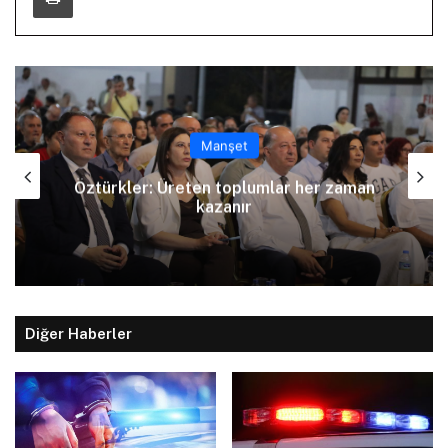
Manşet
her zaman
Arıklı, YDP’nin Lefkoşa Türk Bele
Başkan Adayını açıkladı
Diğer Haberler