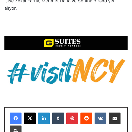
Çise Zekai Faruk, Mehmet Dana ve Seniha Birand yer
alıyor.
LinkedIn
Tumblr
Pinterest
Reddit
VKontakte
E-Posta ile paylaş
Yazdır