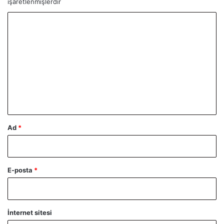
işaretlenmişlerdir
Y
o
r
u
m
*
Ad
*
E-posta
*
İnternet sitesi