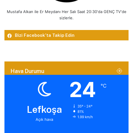
Mustafa Alkan ile Er Meydanı Her Salı Saat 20:30'da GENÇ TV'de
sizlerle.
Bizi Facebook’ta Takip Edin
Hava Durumu
24
℃
Lefkoşa
35º - 24º
81%
1.99 km/h
Açık hava