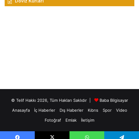
Döviz Kurları
© Telif Hakkı 2026, Tüm Hakları Saklıdır |
Baba Bilgisayar
Anasayfa
İç Haberler
Dış Haberler
Kıbrıs
Spor
Video
Fotoğraf
Emlak
İletişim