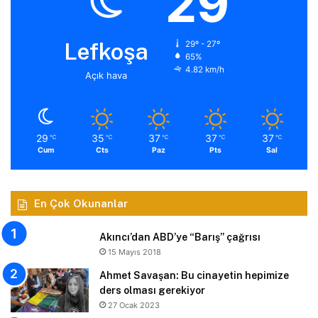
29
Lefkoşa
29º - 27º
65%
4.82 km/h
Açık hava
29
35
37
37
37
℃
℃
℃
℃
℃
Cum
Cts
Paz
Pts
Sal
En Çok Okunanlar
Akıncı’dan ABD’ye “Barış” çağrısı
15 Mayıs 2018
Ahmet Savaşan: Bu cinayetin hepimize
ders olması gerekiyor
27 Ocak 2023