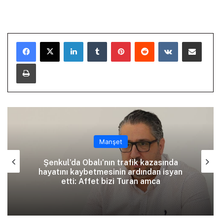
LinkedIn
Tumblr
Pinterest
Reddit
VKontakte
E-Posta ile paylaş
Yazdır
Manşet
Şenkul’da Obalı’nın trafik kazasında
hayatını kaybetmesinin ardından isyan
etti: Affet bizi Turan amca