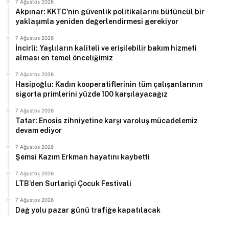
7 Ağustos 2026
Akpınar: KKTC’nin güvenlik politikalarını bütüncül bir
yaklaşımla yeniden değerlendirmesi gerekiyor
7 Ağustos 2026
İncirli: Yaşlıların kaliteli ve erişilebilir bakım hizmeti
alması en temel önceliğimiz
7 Ağustos 2026
Hasipoğlu: Kadın kooperatiflerinin tüm çalışanlarının
sigorta primlerini yüzde 100 karşılayacağız
7 Ağustos 2026
Tatar: Enosis zihniyetine karşı varoluş mücadelemiz
devam ediyor
7 Ağustos 2026
Şemsi Kazım Erkman hayatını kaybetti
7 Ağustos 2026
LTB’den Surlariçi Çocuk Festivali
7 Ağustos 2026
Dağ yolu pazar günü trafiğe kapatılacak