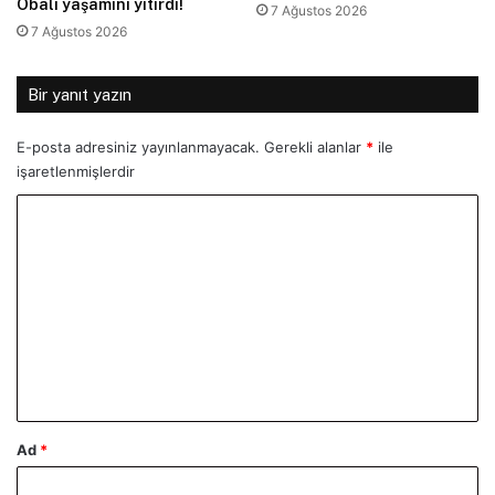
Obalı yaşamını yitirdi!
7 Ağustos 2026
7 Ağustos 2026
Bir yanıt yazın
E-posta adresiniz yayınlanmayacak.
Gerekli alanlar
*
ile
işaretlenmişlerdir
Y
o
r
u
m
*
Ad
*