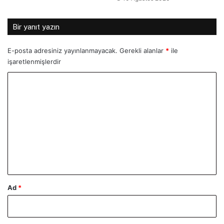
Bir yanıt yazın
E-posta adresiniz yayınlanmayacak.
Gerekli alanlar
*
ile
işaretlenmişlerdir
Y
o
r
u
m
*
Ad
*