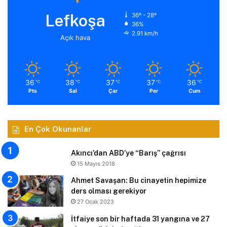
Lefkoşa
36º - 28º
36%
2.91 km/h
Açık hava
36
38
37
37
36
℃
℃
℃
℃
℃
Pts
Sal
Çar
Per
Cum
En Çok Okunanlar
Akıncı’dan ABD’ye “Barış” çağrısı
15 Mayıs 2018
Ahmet Savaşan: Bu cinayetin hepimize
ders olması gerekiyor
27 Ocak 2023
İtfaiye son bir haftada 31 yangına ve 27