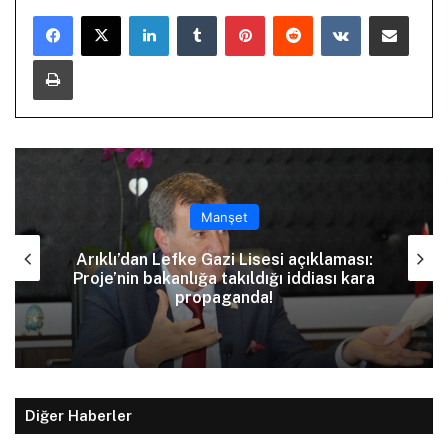
LinkedIn
Tumblr
Pinterest
Reddit
VKontakte
E-Posta ile paylaş
Yazdır
Manşet
Arıklı’dan Lefke Gazi Lisesi açıklaması:
Proje’nin bakanlığa takıldığı iddiası kara
propaganda!
Diğer Haberler