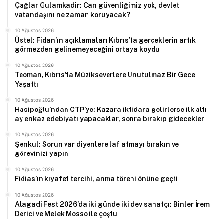
Çağlar Gulamkadir: Can güvenliğimiz yok, devlet
vatandaşını ne zaman koruyacak?
10 Ağustos 2026
Üstel: Fidan’ın açıklamaları Kıbrıs’ta gerçeklerin artık
görmezden gelinemeyeceğini ortaya koydu
10 Ağustos 2026
Teoman, Kıbrıs’ta Müzikseverlere Unutulmaz Bir Gece
Yaşattı
10 Ağustos 2026
Hasipoğlu’ndan CTP’ye: Kazara iktidara gelirlerse ilk altı
ay enkaz edebiyatı yapacaklar, sonra bırakıp gidecekler
10 Ağustos 2026
Şenkul: Sorun var diyenlere laf atmayı bırakın ve
görevinizi yapın
10 Ağustos 2026
Fidias’ın kıyafet tercihi, anma töreni önüne geçti
10 Ağustos 2026
Alagadi Fest 2026’da iki günde iki dev sanatçı: Binler İrem
Derici ve Melek Mosso ile çoştu