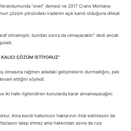
 referandumunda “evet” demesi ve 2017 Crans Montana
utumun çözüm yönündeki iradenin açık kanıtı olduğuna dikkat
araf olmamıştır, bundan sonra da olmayacaktır” dedi ancak
uladı.
 KALICI ÇÖZÜM İSTİYORUZ”
ş olmasına rağmen adadaki gelişmelerin durmadığını, pek
evam ettiğini söyledi.
ve iki halkı ilgilendiren konularda karar alınamayacağını
tur. Ama kendi halkımızın haklarının ihlal edilmesini de
 fazlasını talep etmez ama hakkından azına da rıza