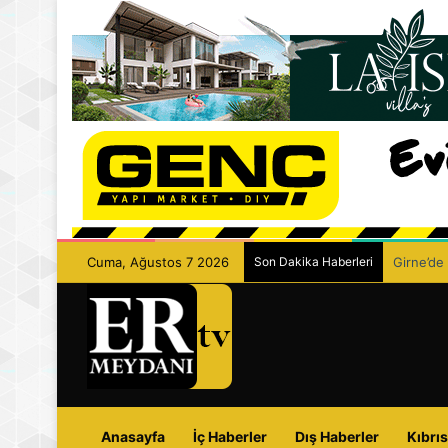
Cuma, Ağustos 7 2026
Son Dakika Haberleri
Girne’de 
Anasayfa
İç Haberler
Dış Haberler
Kıbrıs