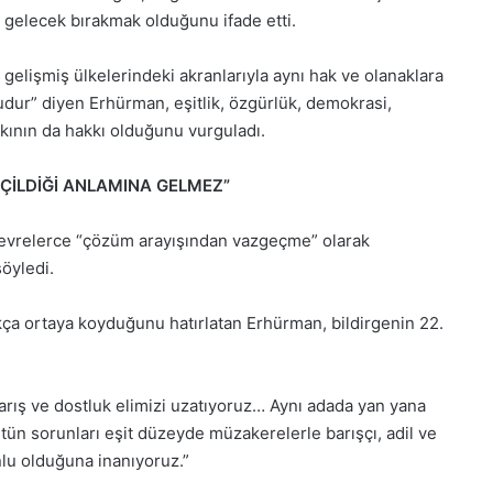
ir gelecek bırakmak olduğunu ifade etti.
gelişmiş ülkelerindeki akranlarıyla aynı hak ve olanaklara
dur” diyen Erhürman, eşitlik, özgürlük, demokrasi,
lkının da hakkı olduğunu vurguladı.
ÇİLDİĞİ ANLAMINA GELMEZ”
evrelerce “çözüm arayışından vazgeçme” olarak
öyledi.
kça ortaya koyduğunu hatırlatan Erhürman, bildirgenin 22.
arış ve dostluk elimizi uzatıyoruz… Aynı adada yan yana
tün sorunları eşit düzeyde müzakerelerle barışçı, adil ve
lu olduğuna inanıyoruz.”