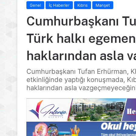
Genel
İç Haberler
Kıbrıs
Manşet
Cumhurbaşkanı Tuf
Türk halkı egemenl
haklarından asla
Cumhurbaşkanı Tufan Erhürman, KK
etkinliğinde yaptığı konuşmada, Kıb
haklarından asla vazgeçmeyeceğini