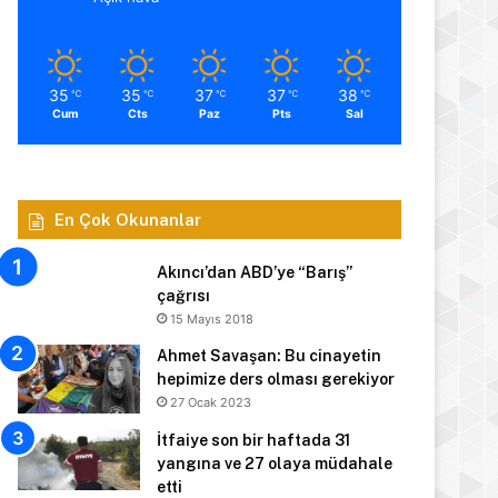
35
35
37
37
38
℃
℃
℃
℃
℃
Cum
Cts
Paz
Pts
Sal
En Çok Okunanlar
Akıncı’dan ABD’ye “Barış”
çağrısı
15 Mayıs 2018
Ahmet Savaşan: Bu cinayetin
hepimize ders olması gerekiyor
27 Ocak 2023
İtfaiye son bir haftada 31
yangına ve 27 olaya müdahale
etti