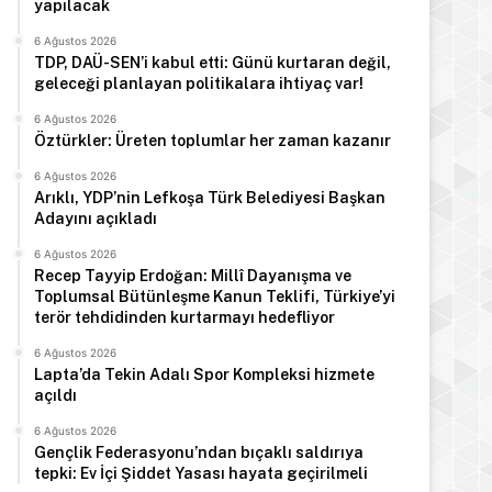
yapılacak
6 Ağustos 2026
TDP, DAÜ-SEN’i kabul etti: Günü kurtaran değil,
geleceği planlayan politikalara ihtiyaç var!
6 Ağustos 2026
Öztürkler: Üreten toplumlar her zaman kazanır
6 Ağustos 2026
Arıklı, YDP’nin Lefkoşa Türk Belediyesi Başkan
Adayını açıkladı
6 Ağustos 2026
Recep Tayyip Erdoğan: Millî Dayanışma ve
Toplumsal Bütünleşme Kanun Teklifi, Türkiye’yi
terör tehdidinden kurtarmayı hedefliyor
6 Ağustos 2026
Lapta’da Tekin Adalı Spor Kompleksi hizmete
açıldı
6 Ağustos 2026
Gençlik Federasyonu’ndan bıçaklı saldırıya
tepki: Ev İçi Şiddet Yasası hayata geçirilmeli