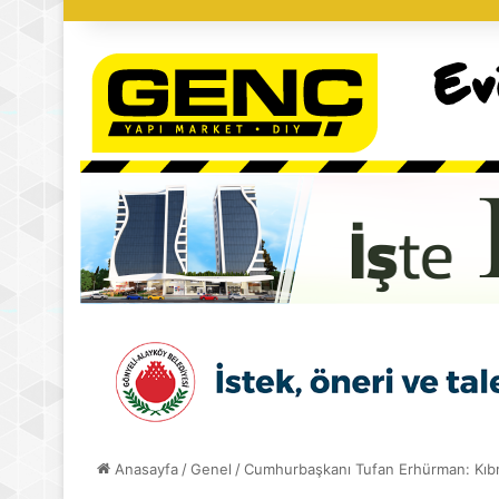
Anasayfa
/
Genel
/
Cumhurbaşkanı Tufan Erhürman: Kıbrı