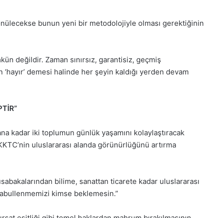
ülecekse bunun yeni bir metodolojiyle olması gerektiğinin
ün değildir. Zaman sınırsız, garantisiz, geçmiş
n ‘hayır’ demesi halinde her şeyin kaldığı yerden devam
TİR”
 kadar iki toplumun günlük yaşamını kolaylaştıracak
n, KKTC’nin uluslararası alanda görünürlüğünü artırma
abakalarından bilime, sanattan ticarete kadar uluslararası
k kabullenmemizi kimse beklemesin.”
ırsat eşitliği gibi temel haklardan mahrum bırakılmasının