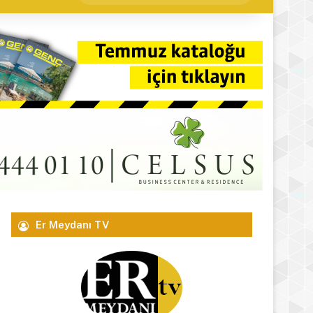
yap
...
Er Meydanı TV