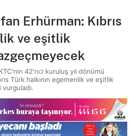
an Erhürman: Kıbrıs
ik ve eşitlik
 vazgeçmeyecek
TC'nin 42'nci kuruluş yıl dönümü
rıs Türk halkının egemenlik ve eşitlik
 vurguladı.