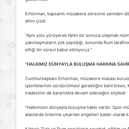
Erhürman, kapsamlı müzakere sürecine yeniden dön
altını çizdi:
“Aynı yolu yürüyerek farklı bir sonuca ulaşmak mümk
yakınlaşmaların yok sayıldığı, sonunda Rum tarafını
ettiği bir süreci kabul etmiyoruz.”
“HALKIMIZ DÜNYAYLA BULUŞMA HAKKINA SAHİP
Cumhurbaşkanı Erhürman, müzakere masası kurulana
işbirliklerinin sürdürülmesi gerektiğini belirtirke
iradesinin de kararlılıkla devam edeceğini söyledi:
“Halkımızın dünyayla buluşma hakkı vardır. Spor müs
alanlarda önlerine çıkarılan engelleri kader olara
Kıbrıslı Türk ve Rum çocukların seyahat, eğitim ve f