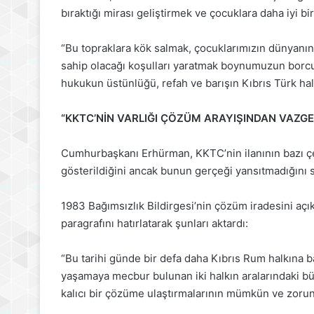
bıraktığı mirası geliştirmek ve çocuklara daha iyi b
“Bu topraklara kök salmak, çocuklarımızın dünyanın 
sahip olacağı koşulları yaratmak boynumuzun borcu
hukukun üstünlüğü, refah ve barışın Kıbrıs Türk ha
“KKTC’NİN VARLIĞI ÇÖZÜM ARAYIŞINDAN VAZGE
Cumhurbaşkanı Erhürman, KKTC’nin ilanının bazı ç
gösterildiğini ancak bunun gerçeği yansıtmadığını s
1983 Bağımsızlık Bildirgesi’nin çözüm iradesini açı
paragrafını hatırlatarak şunları aktardı:
“Bu tarihi günde bir defa daha Kıbrıs Rum halkına b
yaşamaya mecbur bulunan iki halkın aralarındaki bü
kalıcı bir çözüme ulaştırmalarının mümkün ve zorun